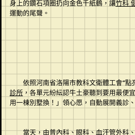
身上的鑽石項圈扔向金色千紙鶴，讓
竹科 
運動的尾聲。
依照河南省洛陽市教科文衛體工會“點
診所
，各單元紛紜認牛土豪聽到要用最便
用一棟別墅換！」領心愿，自動展開義診
當天，由普內科、眼科、血汗管外科