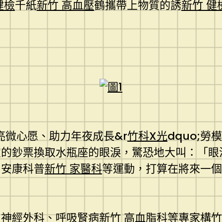
健檢
千紙
新竹 高血壓
鶴攜帶上物質的誘
新竹 健
亮微心愿、助力年夜成長&r
竹科X光
dquo;
宜的鈔票換取水瓶座的眼淚，驚恐地大叫：「眼
、安康科普
新竹 家醫科
等運動，打算在將來一個
、神經外科、呼吸腎病
新竹 高血脂
科等專家構
竹