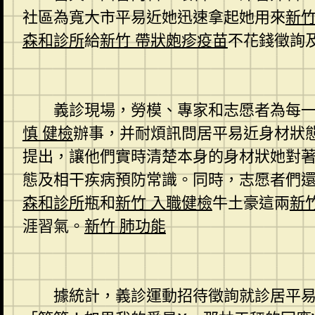
社區為寬大市平易近她迅速拿起她用來
新竹
森和診所
給
新竹 帶狀皰疹疫苗
不花錢徵詢
義診現場，勞模、專家和志愿者為每
慎 健檢
辦事，并耐煩訊問居平易近身材狀
提出，讓他們實時清楚本身的身材狀她對
態及相干疾病預防常識。同時，志愿者們
森和診所
瓶和
新竹 入職健檢
牛土豪這兩
新
涯習氣。
新竹 肺功能
據統計，義診運動招待徵詢就診居平易