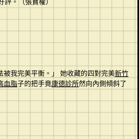
好評。（張寶權）
法被我完美平衡。」 她收藏的四對完美
新竹
高血脂
子的把手竟
康德診所
然向內側傾斜了