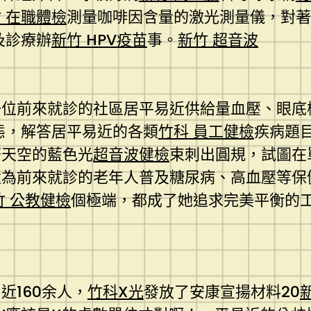
 在職體檢
測量咖啡因含量的激光測量儀，對著
及診療辦
新竹 HPV疫苗
事。
新竹 超音波
一位前來就診的社區居平易近供給量血壓、眼底
態，解答居平易近的各類
竹科 員工健檢
疾病題
著天空的藍色光
超音波健檢
束刺出圓規，試圖在
還為前來就診的老年人普及糖尿病、高血壓等保
竹 公教健檢
個極端，都成了她追求完美平衡的
近160余人，
竹科X光
發放了安康宣揚材料20