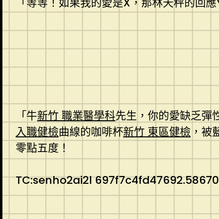
「等等！如果我的愛是X，那林天秤的回應
「牛
新竹 職業醫學科
先生，你的愛缺乏彈
入職健檢
曲線的咖啡杯
新竹 東區健檢
，被
零點五度！
TC:senho2ai2l 697f7c4fd47692.5867