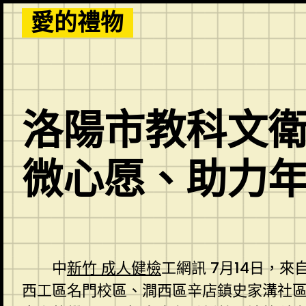
Skip
愛的禮物
to
content
洛陽市教科文衛
微心愿、助力年
中
新竹 成人健檢
工網訊 7月14日，
西工區名門校區、澗西區辛店鎮史家溝社