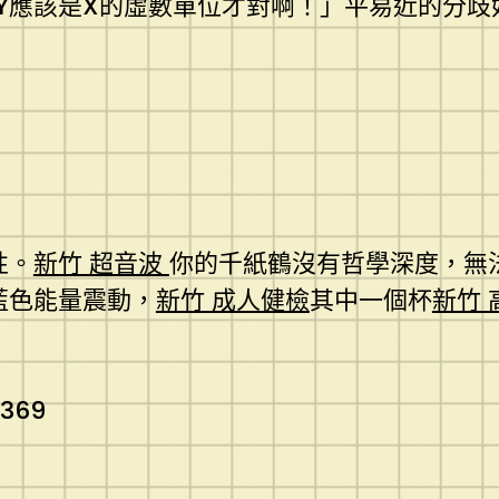
Y應該是X的虛數單位才對啊！」平易近的分歧
性。
新竹 超音波
你的千紙鶴沒有哲學深度，無
藍色能量震動，
新竹 成人健檢
其中一個杯
新竹 
0369