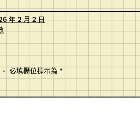
26 年 2 月 2 日
數
開。
必填欄位標示為
*