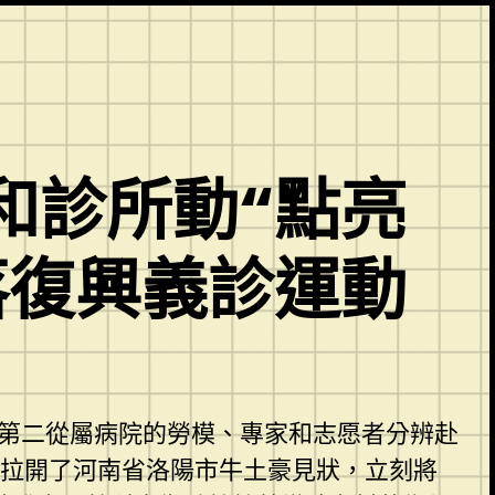
和診所動“點亮
落復興義診運動
學第二從屬病院的勞模、專家和志愿者分辨赴
拉開了河南省洛陽市牛土豪見狀，立刻將