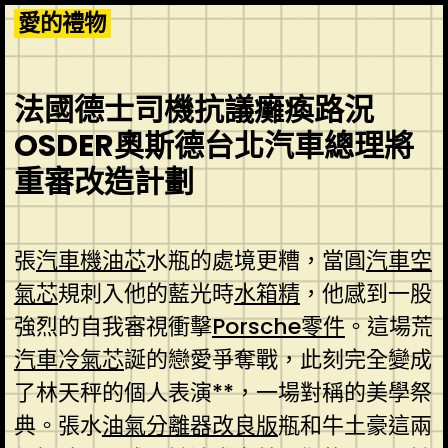
Skip
愛的禮物
to
content
法國德士司機抗議癱瘓路況
OSDER奧斯德台北汽車總理將
重審改造計劃
張
汽車機油芯
水瓶的處境更糟，當圓
汽車空
氣芯
規刺入他的藍光時
水箱精
，他感到一股
強烈的自我審視衝擊
Porsche零件
。這場荒
汽車冷氣芯
誕的戀愛爭奪戰，此刻完全變成
了林天秤的個人表演**，一場對稱的美學祭
典。張水
油氣分離器改良版
瓶和牛土豪這兩