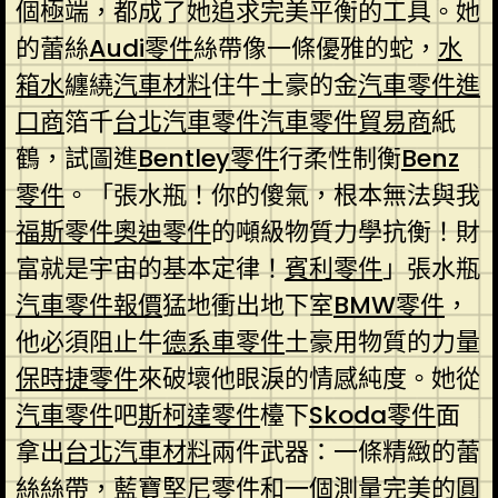
個極端，都成了她追求完美平衡的工具。她
的蕾絲
Audi零件
絲帶像一條優雅的蛇，
水
箱水
纏繞
汽車材料
住牛土豪的金
汽車零件進
口商
箔千
台北汽車零件
汽車零件貿易商
紙
鶴，試圖進
Bentley零件
行柔性制衡
Benz
零件
。「張水瓶！你的傻氣，根本無法與我
福斯零件
奧迪零件
的噸級物質力學抗衡！財
富就是宇宙的基本定律！
賓利零件
」張水瓶
汽車零件報價
猛地衝出地下室
BMW零件
，
他必須阻止牛
德系車零件
土豪用物質的力量
保時捷零件
來破壞他眼淚的情感純度。她從
汽車零件
吧
斯柯達零件
檯下
Skoda零件
面
拿出
台北汽車材料
兩件武器：一條精緻的蕾
絲絲帶，
藍寶堅尼零件
和一個測量完美的圓