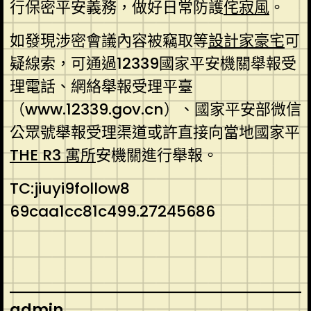
行保密平安義務，做好日常防護
侘寂風
。
如發現涉密會議內容被竊取等
設計家豪宅
可
疑線索，可通過12339國家平安機關舉報受
理電話、網絡舉報受理平臺
（www.12339.gov.cn）、國家平安部微信
公眾號舉報受理渠道或許直接向當地國家平
THE R3 寓所
安機關進行舉報。
TC:jiuyi9follow8
69caa1cc81c499.27245686
admin