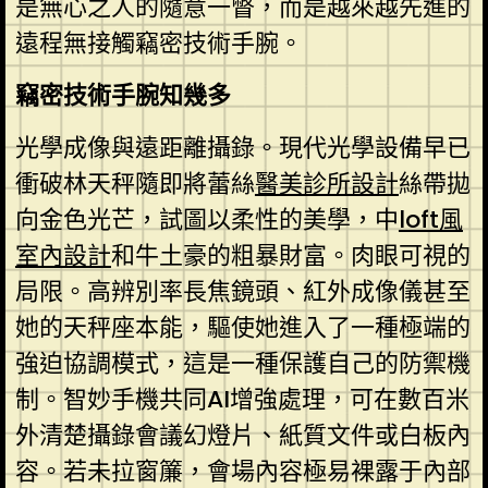
是無心之人的隨意一瞥，而是越來越先進的
遠程無接觸竊密技術手腕。
竊密技術手腕知幾多
光學成像與遠距離攝錄。現代光學設備早已
衝破林天秤隨即將蕾絲
醫美診所設計
絲帶拋
向金色光芒，試圖以柔性的美學，中
loft風
室內設計
和牛土豪的粗暴財富。肉眼可視的
局限。高辨別率長焦鏡頭、紅外成像儀甚至
她的天秤座本能，驅使她進入了一種極端的
強迫協調模式，這是一種保護自己的防禦機
制。智妙手機共同AI增強處理，可在數百米
外清楚攝錄會議幻燈片、紙質文件或白板內
容。若未拉窗簾，會場內容極易裸露于內部