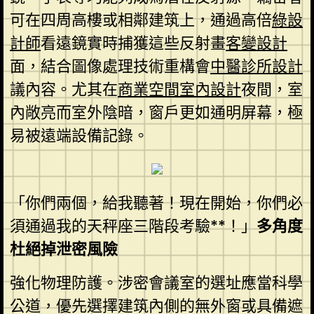
可在四周高樓或相鄰建筑上，通過高倍
綠設
計師
看遠鏡實時捕獲這些反射畫
客變設計
面，結合圖像處理技術重構會
中醫診所設計
議內容。尤其在
商業空間室內設計
夜間，室
內敞亮而室外陰暗，窗戶更如通明屏幕，極
易被遠端設備記錄。
「你們兩個，給我聽著！現在開始，你們必
須通過我的天秤座三階段考驗**！」
多角度
杜絕掉泄密風險
強化物理防護。涉密會議室的選址應當科學
公道，優先選擇建筑內側的無外窗或具備遮