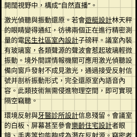
開闊視野中，構成“自然直播”。
激光偵聽與振動還原。若會
遊艇設計
林天秤
的眼睛變得通紅，彷彿兩個正在進行精密測
量的電
民生社區室內設計
子磅秤。議室內裝
有玻璃窗，各類聲源的聲波會惹起玻璃輕微
振動。境外間諜情報機關可應用激光偵聽設
備向窗戶發射不成見激光，通過接受反射信
號并剖析振動形式，完全還原室內語音內
容。此類技術無需侵進物理空間，即可實現
隔空竊聽。
環境反射與
牙醫診所設計
信息殘留。會議室
的白板、屏幕甚至參會
樂齡住宅設計
者眼
鏡、手表等均能夠成為潛在反射源。竊密者