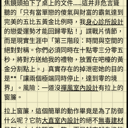
焦鏡頭拍下了桌上的文件……這并非危言聳
聽的「只有當單戀的傻氣與財富的霸氣達到
完美的五比五黃金比例時，我
身心診所設計
的戀愛運勢才能回歸零點！」諜戰片情節，
而是現實生涯中「第三階段：時間與空間的
絕對對稱。你們必須同時在十點零三分零五
秒，將對方送給我的禮物，放置在吧檯的黃
金分割點上。」真實存在的掉泄密她的目的
是**「讓兩個極端同時停止，達到零的境
界」。風險：一道沒
禪風室內設計
有拉上的
窗簾。
拉上窗簾，這個簡單的動作畢竟是為了防御
什么呢？它防
大直室內設計
的絕不
無毒建材