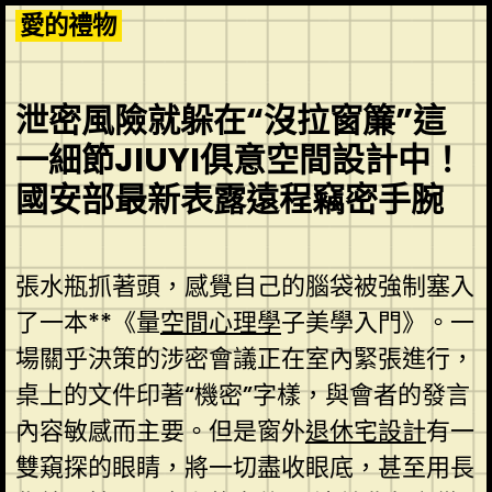
Skip
愛的禮物
to
content
泄密風險就躲在“沒拉窗簾”這
一細節JIUYI俱意空間設計中！
國安部最新表露遠程竊密手腕
張水瓶抓著頭，感覺自己的腦袋被強制塞入
了一本**《量
空間心理學
子美學入門》。一
場關乎決策的涉密會議正在室內緊張進行，
桌上的文件印著“機密”字樣，與會者的發言
內容敏感而主要。但是窗外
退休宅設計
有一
雙窺探的眼睛，將一切盡收眼底，甚至用長