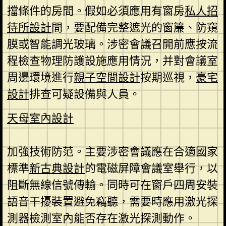
擋條件的房間。假如必須應用有窗房
私人招
待所設計
間，要配備完整遮光的窗簾、防窺
膜或智能調光玻璃。涉密會議召開前應按流
程檢查物理防護設施應用情況，并對會議室
周邊環境進行
親子空間設計
按期巡視，
豪宅
設計
排查可疑設備與人員。
天母室內設計
加強技術防范。主要涉密會議應在合適國家
標準
新古典設計
的電磁屏障會議室舉行，以
阻斷無線信號傳輸。同時可在窗戶四周安裝
語音干擾裝置避免竊聽，需要時應用激光探
測器檢測室內能否存在激光探測動作。