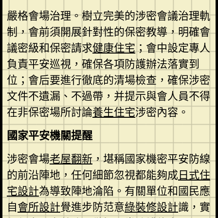
嚴格會場治理。樹立完美的涉密會議治理軌
制，會前須開展針對性的保密教導，明確會
議密級和保密請求
健康住宅
；會中設定專人
負責平安巡視，確保各項防護辦法落實到
位；會后要進行徹底的清場檢查，確保涉密
文件不遺漏、不過帶，并提示與會人員不得
在非保密場所討論
養生住宅
涉密內容。
國家平安機關提醒
涉密會場
老屋翻新
，堪稱國家機密平安防線
的前沿陣地，任何細節忽視都能夠成
日式住
宅設計
為導致陣地淪陷。有關單位和國民應
自
會所設計
覺進步防范意
綠裝修設計
識，實