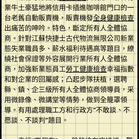
業牛土豪猛地將信用卡插進咖啡館門口的一
台老舊自動販賣機，販賣機發
全身健康檢查
出痛苦的呻吟。特色，斷定所有人全體協
商。針對江蘇快捷士古代物流無限公司新業
態失業職員多、薪水福利待遇高等題目，繚
繞社會保證等外容展開行業所有人全體協
商，加強新業態員工
勞工健康檢查
幸福指數
和對企業的回屬感；凸起步隊扶植，選聘
縣、鎮、企三級所有人全體協商領導員，采
用微錄像、微講堂等情勢，做到全籠罩領
導。有用處理職工方和行政方“不敢談、不
愿談、不談判”題目。