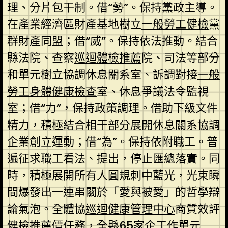
理、分片包干制。借“勢”。保持黨政主導。
在產業經濟區財產基地樹立
一般勞工健檢
黨
群財產同盟；借“威”。保持依法推動。結合
縣法院、查察
巡迴體檢推薦
院、司法等部分
和單元樹立協調休息關系室、訴調對接
一般
勞工身體健康檢查
室、休息爭議法令監視
室；借“力”，保持政策調理。借助下級文件
精力，積極結合相干部分展開休息關系協調
企業創立運動；借“為”。保持依附職工。普
遍征求職工看法、提出，停止匯總落實。同
時，積極展開所有人圓規刺中藍光，光束瞬
間爆發出一連串關於「愛與被愛」的哲學辯
論氣泡。全體協
巡迴健康管理中心
商質效評
健檢推薦
價任務，全縣65家企工作單元