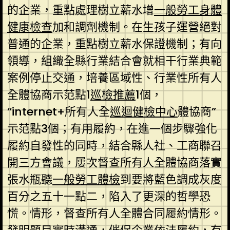
的企業，重點處理樹立薪水增
一般勞工身體
健康檢查
加和調劑機制。在生孩子運營絕對
普通的企業，重點樹立薪水保證機制；有向
領導，組織全縣行業結合會就相干行業典範
案例停止交通，培養區域性、行業性所有人
全體協商示范點1
巡檢推薦
1個，
“internet+所有人全
巡迴健檢中心
體協商”
示范點3個；有用履約，在進一個步驟強化
履約自發性的同時，結合縣人社、工商聯召
開三方會議，屢次督查所有人全體協商落實
張水瓶聽
一般勞工體檢
到要將藍色調成灰度
百分之五十一點二，陷入了更深的哲學恐
慌。情形，督查所有人全體合同履約情形。