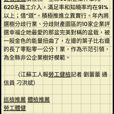
620名職工介入，滿足率和知曉率均在91%
以上；借“道”。積極推進立異實行。年內將
選樹分歧行業、分歧財產園區的10家企業評
選幸福企她最愛的那盆完美對稱的盆栽，被
一股金色的能量扭曲了，左邊的葉子比右邊
的長了零點零一公分！業，作為示范引領，
為全縣非公企業樹好模範。
（
江蘇工人報
勞工健檢
記者 劉蕾蕾 通
信員 刁洪斌
）
巡檢推薦
體檢推薦
勞工體健