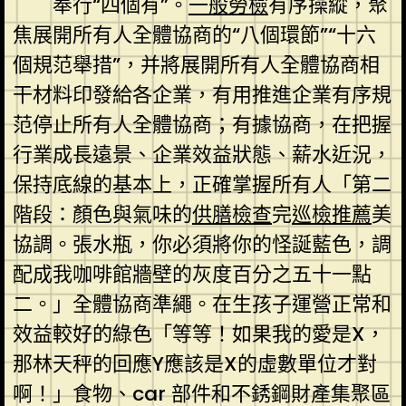
奉行“四個有”。
一般勞檢
有序操縱，聚
焦展開所有人全體協商的“八個環節”“十六
個規范舉措”，并將展開所有人全體協商相
干材料印發給各企業，有用推進企業有序規
范停止所有人全體協商；有據協商，在把握
行業成長遠景、企業效益狀態、薪水近況，
保持底線的基本上，正確掌握所有人「第二
階段：顏色與氣味的
供膳檢查
完
巡檢推薦
美
協調。張水瓶，你必須將你的怪誕藍色，調
配成我咖啡館牆壁的灰度百分之五十一點
二。」全體協商準繩。在生孩子運營正常和
效益較好的綠色「等等！如果我的愛是X，
那林天秤的回應Y應該是X的虛數單位才對
啊！」食物、car 部件和不銹鋼財產集聚區