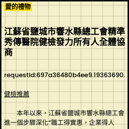
Skip
愛的禮物
to
content
江蘇省鹽城市響水縣總工會精準
秀傳醫院健檢發力所有人全體協
商
requestId:697a36480b4ee9.19363690.
健檢推薦
本年以來，江蘇省鹽城市響水縣總工會
進一個步驟深化“職工得實惠，企業得人