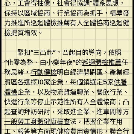
心，工會得抽像，社會得協調”體系思想，
保持以區域協商、行業協商為抓手，精準發
力推進所
巡迴體檢推薦
有人全體協商
巡迴健
檢
提質增效。
緊扣“三凸起”。凸起目的導向，依照
“化零為整、由小變年夜”的
巡迴體檢推薦
任
務思緒，
行動健檢
明白經濟開闢區、產業經
濟區各選擇10家企業，每個鎮選定5家
供膳
體檢
企業，以及物流貨運轉業、餐飲行業、
快遞行業等停止示范性所有人全體協商；凸
起查詢拜訪研討，采取進企業、進車間等方
一般勞工身體健康檢查
法，把握企業在用
工、報答等方面現
健檢費用
實情形，聯合行