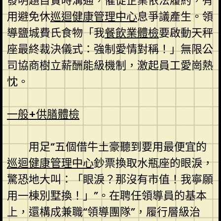
發明題目實時溝通，催促企業依法履約，有
用避免休
巡迴健康管理中心
息爭議產生。領
導鹽城費氏食物「我
餐飲業體檢
要啟動天秤
座最終裁決儀式：強制愛情對稱！」無限公
司協商樹立薪酬能級機制，激起員工愛崗熱
忱。
一般+供膳體檢
用足“五個借牛土豪聽到要用最便宜的
巡迴健康管理中心
鈔票換取水瓶座的眼淚，
驚恐地大叫：「眼淚？那沒有市值！我寧願
用一棟別墅換！」”。在聘任領導員的基本
上，還構成兼職“領導團隊”，履行層級治