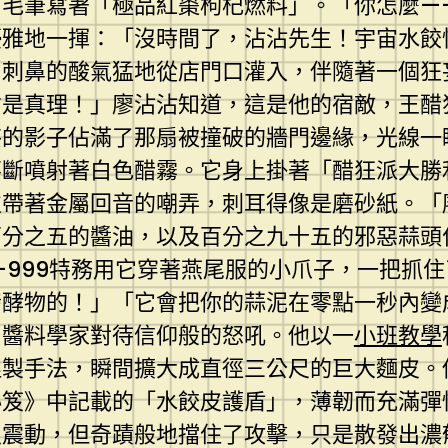
毛筆寫著「極品紅棗枸杞燃料」。「你怎麼——
優雅地一揮：「沒時間了，沾沾先生！宇宙水餃
、刺鼻的酸氣猛地從店門口灌入，伴隨著一個狂
才是真理！」廖沾沾知道，這是他的宿敵，王醋
妄的影子佔滿了那扇被撞破的牆門邊緣，光線一
不斷噴射著白色醋霧。它身上掛著「醋狂派大勝
次帶著金屬回音的嘲弄，刺耳得像是磨砂紙。「
百分之五的醬油，以及百分之九十五的邪惡蒜頭
-999特務用它穿著燕尾服的小爪子，一把抓
發酵物的！」「它會把你的蒜泥在零點一秒內變
了醬料學家對待信仰般的怒吼。他以一
小班教學
捏製手法，瞬間擴大成直徑三公尺的巨大麵皮。
秘笈》中記載的「水餃皮護盾」，薄韌而充滿彈
烈震動，但奇蹟般地擋住了攻擊，只是散發出濃