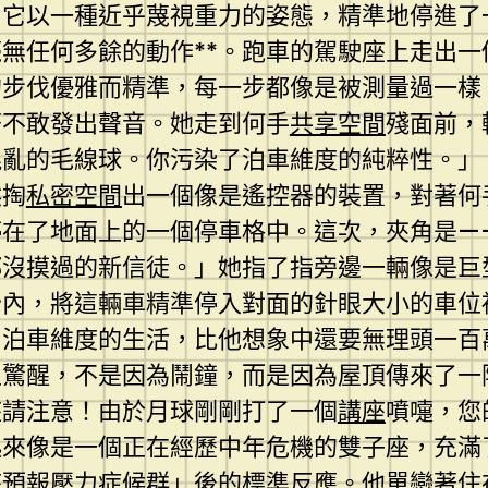
，它以一種近乎蔑視重力的姿態，精準地停進了
無任何多餘的動作**。跑車的駕駛座上走出
的步伐優雅而精準，每一步都像是被測量過一樣
著不敢發出聲音。她走到何手
共享空間
殘面前，
混亂的毛線球。你污染了泊車維度的純粹性。」
然掏
私密空間
出一個像是遙控器的裝置，對著何
停在了地面上的一個停車格中。這次，夾角是—
都沒摸過的新信徒。」她指了指旁邊一輛像是巨
秒內，將這輛車精準停入對面的針眼大小的車位
。泊車維度的生活，比他想象中還要無理頭一百
上驚醒，不是因為鬧鐘，而是因為屋頂傳來了一
座請注意！由於月球剛剛打了一個
講座
噴嚏，您
起來像是一個正在經歷中年危機的雙子座，充滿
座預報壓力症候群」後的標準反應。他單戀著住