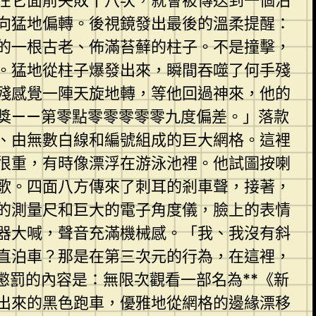
在它面前失敗十八次，就會被傳送到一個泊
向猛地偏轉。後視鏡發出最後的溫柔提醒：
的一根古老、佈滿苔蘚的柱子。不是撞擊，
。猛地從柱子爆發出來，瞬間吞噬了何手殘
殘感覺一陣天旋地轉，等他回過神來，他的
獎——第零點零零零零零九度偏差。」落款
、由無數白線和編號組成的巨大網格。這裡
很重，有時像漂浮在游泳池裡。他試圖按喇
歌。四面八方傳來了刺耳的剎車聲，接著，
的測量尺和巨大的電子角度儀，臉上的表情
器大喊，聲音充滿機械感。「我、我沒有斜
直泊車？那是在第三次元的行為，在這裡，
懲罰的內容是：無限次觀看一部名為**《新
出來的黑色跑車，優雅地從網格的邊緣漂移