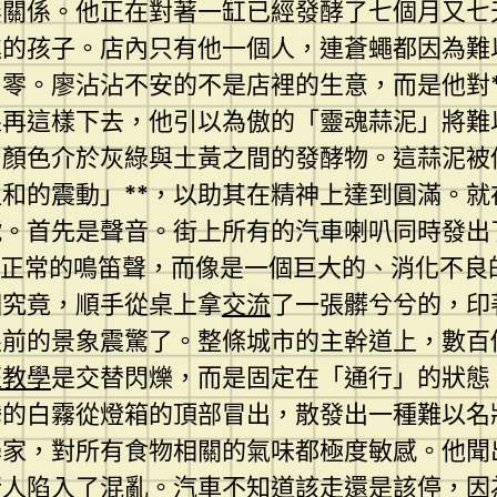
無關係。他正在對著一缸已經發酵了七個月又七
進的孩子。店內只有他一個人，連蒼蠅都因為難
零。廖沾沾不安的不是店裡的生意，而是他對*
果再這樣下去，他引以為傲的「靈魂蒜泥」將難
、顏色介於灰綠與土黃之間的發酵物。這蒜泥被
溫和的震動」**，以助其在精神上達到圓滿。就
號。首先是聲音。街上所有的汽車喇叭同時發出
是正常的鳴笛聲，而像是一個巨大的、消化不良
個究竟，順手從桌上拿
交流
了一張髒兮兮的，印
眼前的景象震驚了。整條城市的主幹道上，數百
班教學
是交替閃爍，而是固定在「通行」的狀態
騰的白霧從燈箱的頂部冒出，散發出一種難以名
學家，對所有食物相關的氣味都極度敏感。他聞
行人陷入了混亂。汽車不知道該走還是該停，因