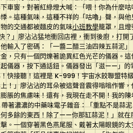
搖下車窗，對著紅綠燈大喊：「喂！你為什麼咕
心悸。這種氣味，這種不祥的「咕嚕」聲，與他
萬物的交通都被麵皮的氣味
小班教學
籠罩，且燈
快？」廖沾沾猛地衝回店裡，衝到後廚，打開
。他輸入了密碼：「一醬二醋三油四辣五蒜泥」
黃金，只有一個閃爍著詭異紅色光芒的儀器。這
拿起儀器，按下通話鈕。儀器發出「滋——」的
！快接聽！這裡是 K-999！宇宙水餃聯盟特
馬上！」廖沾沾的耳朵被這聲音震得嗡嗡作響，
度膨脹的焦慮味！還有，我現在走不開！我的陳
，帶著濃濃的中藥味電子雜音：「重點不是蒜泥
任何多餘的東西！除了——你那缸蒜泥！」就在
撞擊。一個穿著黑色燕尾服、戴著太陽眼鏡的太