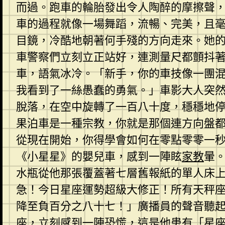
而過。跑車的輪胎發出令人陶醉的摩擦聲
車的過程就像一場舞蹈，流暢、完美，且毫
目鏡，冷酷地朝著何手殘的方向走來。她
車警察們立刻立正站好，連測量尺都顫抖
車，語氣冰冷。「新手，你的車技像一團
我看到了一絲愚蠢的勇氣。」車影大人突
脫落，在空中旋轉了一百八十度，穩穩地
果泊車是一種宗教，你就是那個連方向盤
從現在開始，你得學會如何在零點零零一
《小星星》的嬰兒車，感到一陣眩
家教
暈
水瓶從他那張覆蓋著七層舊報紙的單人床
急！今日星座運勢超級大修正！所有天秤
降至負百分之八十七！」廣播員的聲音聽
座，立刻感到一陣恐慌，這是他患有「星