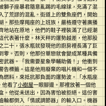
被獅子座暴君隨意亂踢的毛線球，充滿了混
入了荒謬的混亂。街道上的雙魚座們，開始
湖。那些摩羯座的上班族，嚴格遵守著廣播
齊地站在原地，他們的鞋子裡裝滿了已經潮
這代表著什麼。林天秤的運勢越差，他那股
之二十，張水瓶就發現他的廚房裡長滿了巨
到零。否則，他那份單戀就會變成某種具備
密武器。「我需要星象學輔助儀！」他衝到
警告標籤。這是他用廢棄的唱片機和一個不
為燃料，來抵抗那負面的運勢波。「水瓶座
。他看了
小樹屋
一眼腳邊。那裡放著一個他
盒。他從未送出，因為害怕被拒絕。這份害
齒輪都倒入「情感調節器」的輸入口。機器