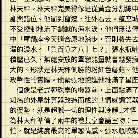
林天秤。林天秤完美得像是從黃金分割線
亂與錯位。他衝到窗邊，往外看去。整座
不受控制地流下鹹鹹的海水淚，他們無法
中「摩羯座今天適合原地踏步，否則將失
濕的淚水。「負百分之八十七？」張水瓶
積壓已久、無處安放的單戀能量就會越發
大的、形狀是林天秤側臉的粉紅色蘑菇。
攻擊性的實體。他緊張地跑進他堆滿了星
一個像是老式彈珠臺的機器前，上面貼滿
知名的外星計算器改造而成的「情感調節
的優勢，就是超脫一切的理性與冷靜…才怪
為林天秤準備了兩年的禮
共享會議室
物：
怕，就是純度最高的單戀情感。張水瓶咬