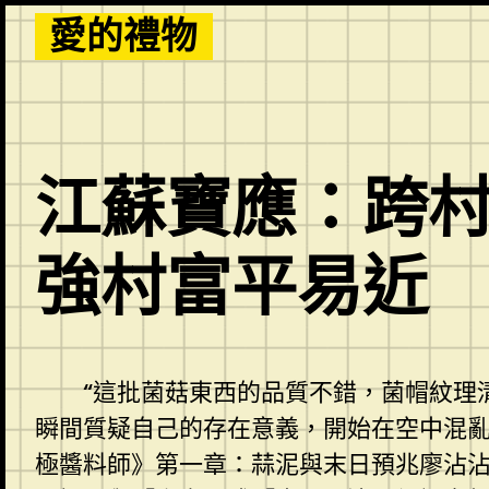
Skip
愛的禮物
to
content
江蘇寶應：跨村
強村富平易近
“這批菌菇東西的品質不錯，菌帽紋理
瞬間質疑自己的存在意義，開始在空中混
極醬料師》第一章：蒜泥與末日預兆廖沾