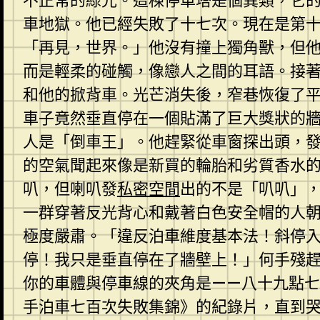
不正常的綠光。這棟停車塔是個異類，它
車地獄。他已經失敗了十七次。現在是第
「再見，世界。」他沒有撞上獨角獸，但
而是輕柔的碰觸，像戀人之間的耳語。接
和他的掀背車。光芒消失後，窄巷恢復了
車子竟然垂直停在一個貼滿了巨大獎狀的
人是「倒車王」。他趕緊從車窗探出頭，
的空氣聞起來像是新買的輪胎和劣質香水
叭，但喇叭發
私密空間
出的不是「叭叭」
一群穿著反光背心和戴著白色安全帽的人
極度嚴肅。「違反泊車維度基本法！斜停
停！我只是垂直停在了牆壁上！」何手殘
你的車體與停車線的夾角是——八十九點
手泊車七百次失敗集錦》的紀錄片，直到