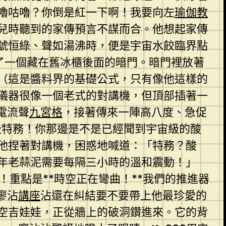
嚕咕嚕？你倒是紅一下啊！我要向左
瑜伽教
兒時聽到的家傳預言不謀而合。他想起家傳
號恒綠、聲如湯沸時，便是宇宙水餃臨界點
了一個藏在舊冰櫃後面的暗門。暗門裡放著
（這是醬料界的基礎公式，只有像他這樣的
儀器很像一個老式的對講機，但頂部插著一
電流聲
九宮格
，接著傳來一陣高八度、急促
級特務！你那邊是不是已經聞到宇宙級的酸
他捏著對講機，困惑地喊道：「特務？酸
年老蒜泥需要每隔三小時的溫和震動！」
！重點是**時空正在彎曲！**我們的推進器
廖沾
講座
沾還在糾結要不要帶上他最珍愛的
空吉娃娃，正從牆上的破洞鑽進來。它的背