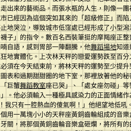
中走出來的藝術品。而張水瓶的人生，則像一團
城市已經因為這個突如其來的「超級修正」而陷
停止地哭泣，導致城市低窪處已經形成了小型潟
去襪子」的指令。數百名西裝筆挺的摩羯座正整
喃喃自語，感到胃部一陣翻騰，他
舞蹈場地
知道
瘋狂地實體化。上次林天秤的戀愛運勢跌至百分
他必須在今天結束前，將林天秤的運勢至少提升
座圖表和過期甜甜圈的地下室，那裡放著他的秘
了「巨蟹
舞蹈教室
座已哭」、「處女座勿碰」等
器」。他必須輸入一種極具感染力的正面情緒作
！我只有一腔熱血的傻氣啊！」他絕望地低吼
一個用一萬塊小小的天秤座黃銅齒輪組成的音樂
緊牙關，將那個黃銅齒輪音樂盒砸爛，將所有的