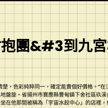
抱團&#3到九宮格
清楚，色彩純粹同一，確定能賣個好價格。”在
亂地盤旋。省揚州市寶應縣曹甸鎮下舍社區玖溪
沾坐在他那間被稱為「宇宙水餃中心」的店裡，