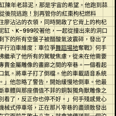
那缸陳年老蒜泥，那是宇宙的希望。他跑到蒜
要從後院逃跑！別再管你的紅棗枸杞燃料
住廖沾沾的衣領，同時開啟了它背上的枸杞
缸、K-999咬著他，一起從撞出來的洞口
剩下的所有空盤子被醋酸氣波震碎，發出了
平行泊車維度：車位爭
舞蹈場地
奪戰》何手
彿繼承了他所有的駕駛焦慮，從未在他需要
專賣金屬雕像的畫廊之間的窄巷。一個看起
口氣。將車子打了倒檔。他的車載語音系統
。」他忽略了警告，開始緩慢地倒車。他最
斷車體與那座價值不菲的銅製獨角獸雕像之
別看了，反正你也停不好。」何手殘感覺心
機械式停車塔，正在那片窄巷的盡頭散發出