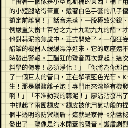
上揹著一個像是小型瓦斯桶的東西，桶上用
的小短腿站得筆直，戴著白色手套的爪子
鎖定前離開！」話音未落，一股極致尖銳
例嚴重失衡！百分之九十九點九九的醋，
他對蒜泥的焦慮中，正式開始了。一個狂
醋罐的機器人緩緩漂浮進來，它的底座還
時發出警報。王醋狂的聲音再次響起，這
料學的侮辱！必須淨化！」「你將為你那
了一個巨大的管口，正在聚積藍色光芒。K
生！那是醋酸離子炮！專門用來溶解有機
啊！」「不准動我的蒜泥！」廖沾沾發出
中抓起了兩團麵皮。麵皮被他用氣功般的
個半透明的防禦護盾。這就是家傳《沾醬
發出了一聲像是汽水開蓋的聲音。護盾劇