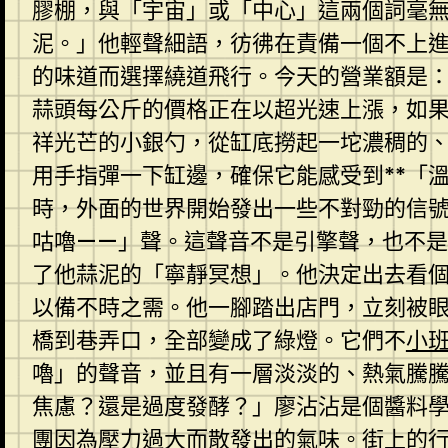
膠棚，與「宇宙」或「中心」這兩個詞毫
泥。」他輕聲細語，彷彿在責備一個不上
的味道而選擇繞道飛行。今天的營業額是：
蒜頭每公斤的價格正在以超光速上漲，如
祥光芒的小銀勺，從缸底撈起一坨濃稠的
用手指彈一下缸邊，確保它能感受到**「
時，外面的世界開始發出一些不對勁的信
咕嚕——」聲。這聲音不是引擎聲，也不
了他蒜泥的「寧靜冥想」。他決定出去看
以備不時之需。他一腳踏出店門，立刻被
橋到巷弄口，全部變成了綠燈。它們不
小
嚕」的聲音，並且有一層淡淡的、熱氣騰
焦慮？還是過度發酵？」廖沾沾是個醬料
團因為壓力過大而散發出的氣味。街上的