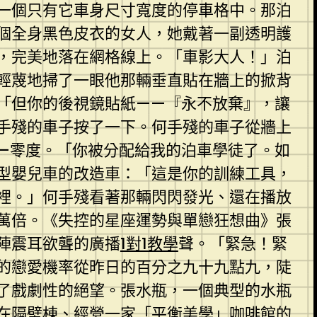
一個只有它車身尺寸寬度的停車格中。那泊
一個全身黑色皮衣的女人，她戴著一副透明護
，完美地落在網格線上。「車影大人！」泊
輕蔑地掃了一眼他那輛垂直貼在牆上的掀背
「但你的後視鏡貼紙——『永不放棄』，讓
手殘的車子按了一下。何手殘的車子從牆上
—零度。「你被分配給我的泊車學徒了。如
型嬰兒車的改造車：「這是你的訓練工具，
裡。」何手殘看著那輛閃閃發光、還在播放
萬倍。《失控的星座運勢與單戀狂想曲》張
陣震耳欲聾的廣播
1對1教學
聲。「緊急！緊
的戀愛機率從昨日的百分之九十九點九，陡
了戲劇性的絕望。張水瓶，一個典型的水瓶
在隔壁棟、經營一家「平衡美學」咖啡館的