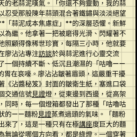
天的老蒜泥嘆氣。「你還不夠靈動，我的蒜
以忍受那股陳年蒜頭混合著鐵鏽與淡淡絕望
*「蒜泥成本焦慮症」**的深層恐懼。新鮮
以為繼。他拿著一把被磨得光滑、閃耀著不
他照顧得像稀世珍寶，每隔三小時，他就要
在廖沾沾專注
訪談
於與蒜泥進行心靈交流
了一個持續不斷、低沉且潮濕的「咕嚕——
的胃在哀嚎。廖沾沾皺著眉頭，這嚴重干擾
著《沾醬秘笈》封面的皺衛生紙，塞進口袋
個交通信號
見證
燈，從東邊到西邊，從高架
，同時，每一個燈箱都發出了那種「咕嚕咕
狀的——麵粉
見證
蒸煮過頭的氣味。「麵粉
出來了，這是一種只有在極
講座
度巨大的麵
為無論從哪個方向看，都是綠燈。一個穿著