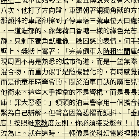
的
時租
三號車位始終空著，並且傳說只要有人敢
十八次。他打了方向盤，車頭朝著銅獨角獸的方
他那顫抖的車尾卻擦到了停車塔三號車位入口處
著，一道濃郁的、像薄荷口香糖一樣的綠色光芒
平靜，只剩下獨角獸雕像一臉困惑的表情。何手
牆壁上。獎狀上寫著：「完美倒車入
時租空間
庫
發現周圍不再是熟悉的城市街道，而是一望無際
的混合物，而重力似乎是隨機變化的，有時感覺
，而是他童年時學會的、關於泊車口訣的魔性兒
朝他衝來。這些人手裡拿的不是警棍，而是長長
入庫！罪大惡極！」領頭的泊車警察用一個擴音
趕緊為自己辯解，但聲音因為恐懼而顫抖。「垂
七度！按照維
家教
度法則，你必須接受懲罰！」
哭泣為止。就在這時，一輛像是從科幻電影裡開