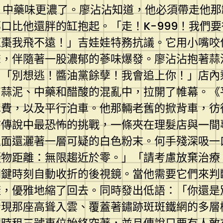
喊，中藥味更濃了。廖沾沾知道，他必須帶走他
口比他還胖的缸抱起。「走！K-999！我們
紅棗我飛不遠！」吉娃娃特務抗議。它用小嘴咬
，伴隨著一股濃郁的蔘味爆發。廖沾沾抱著蒜泥
：「別想逃！醬油黨餘孽！我會追上你！」店內
片蒜泥、中藥和醋酸的混亂中，拉開了帷幕。《
車費，以及平行泊車。他那輛老舊的掀背車，彷
市傳說中最恐怖的挑戰，一條夾在理髮店與一間
上面還灑著一層可疑的白色粉末。何手殘深吸一
礙物距離：無限趨近於零。」「請考慮放棄治療
關鍵時刻自動收折的後視鏡。當他需要它們來判
樣，優雅地縮了回去。同時發出低語：「你還是
發現那座高聳入雲、覆蓋著鏽跡斑斑鐵網的多層