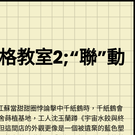
教室2;“聯”動
江蘇當甜甜圈悖論擊中千紙鶴時，千紙鶴會
舍蒔植基地，工人沈玉蘭蹲《宇宙水餃與終
但這間店的外觀更像是一個被遺棄的藍色塑