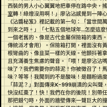
西裝的男人小心翼翼地把車停在路中央，
室
轉！綠燈沒用啊！」廖沾沾感覺到一陣
《沾醬秘笈》裡記載的第一句：「當世間
到來之時。」「七點五個地球年…怎麼這麼
一個老舊的、像是古代金屬保險箱的東西
傳統派才會用）。保險箱打開，裡面沒有
根彎曲的、像韭菜一樣的天線。他顫抖著
且充滿養生焦慮的聲音。「喂！是廖沾沾嗎
味了？我們需要你的蒜泥！你被徵召了！
味？等等！我聞到的不是酸味！是麵粉過
「蒜泥？」對面傳來K-999崩潰的尖叫聲
快沒紅棗了！快！我們在你的後院！別帶
那把銀勺時，外面的牆壁傳來一聲巨大的