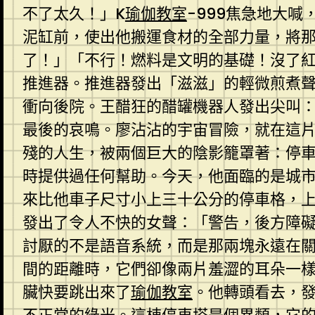
不了太久！」K
瑜伽教室
-999焦急地大
泥缸前，使出他搬運食材的全部力量，將那
了！」「不行！燃料是文明的基礎！沒了
推進器。推進器發出「滋滋」的輕微煎煮聲
衝向後院。王醋狂的醋罐機器人發出尖叫
最後的哀鳴。廖沾沾的宇宙冒險，就在這
殘的人生，被兩個巨大的陰影籠罩著：停
時提供過任何幫助。今天，他面臨的是城
來比他車子尺寸小上三十公分的停車格，
發出了令人不快的女聲：「警告，後方障
討厭的不是語音系統，而是那兩塊永遠在
間的距離時，它們卻像兩片羞澀的耳朵一
臟快要跳出來了
瑜伽教室
。他轉頭看去，