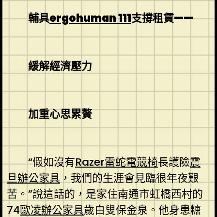
輔具
ergohuman 111
支撐租賃——
緩解經濟壓力
加重心思累贅
“假如沒有
Razer雷蛇電競椅
長護險
震
旦辦公家具
，我們的生涯會見臨很年夜艱
苦。”說這話的，是家住南通市虹橋西村的
74
歐凌辦公家具
歲白叟保金泉。他身患糖