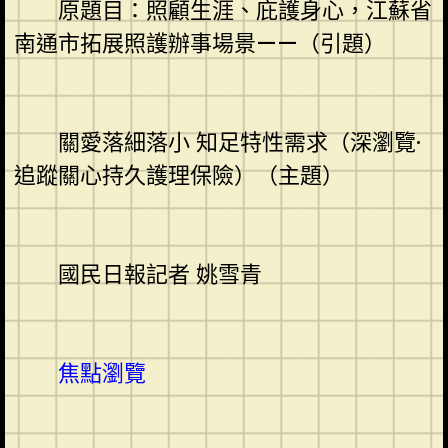
原題目：照顧生涯、庇護身心，江蘇省
南通市拓展照護辦事場景——（引題）
關愛落細落小 知足特性需求（深瀏覽·
追蹤關心持久護理保險）（主題）
國民日報記者 姚雪青
焦點瀏覽