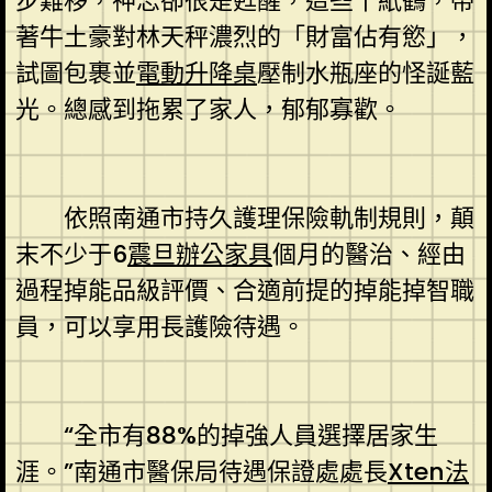
步難移，神志卻很是甦醒，這些千紙鶴，帶
著牛土豪對林天秤濃烈的「財富佔有慾」，
試圖包裹並
電動升降桌
壓制水瓶座的怪誕藍
光。總感到拖累了家人，郁郁寡歡。
依照南通市持久護理保險軌制規則，顛
末不少于6
震旦辦公家具
個月的醫治、經由
過程掉能品級評價、合適前提的掉能掉智職
員，可以享用長護險待遇。
“全市有88%的掉強人員選擇居家生
涯。”南通市醫保局待遇保證處處長
Xten法