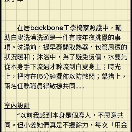
在居
backbone工學椅
家照護中，輔
助白叟洗澡洗頭是一件有較年夜挑釁的事
項。洗澡前，提早翻開取熱器，包管周遭的
狀況暖和；沐浴中，為了避免燙傷，水要先
從本身手下流過才幹流到白叟身上；時光
上，把持在15分鐘擺佈以防憋悶；舉措上，
兩名任務職員得敏捷共同……
室內設計
“以前我感到本身是個廢人，不愿意共
同。但小姜她們真是不遺餘力，每次「用金