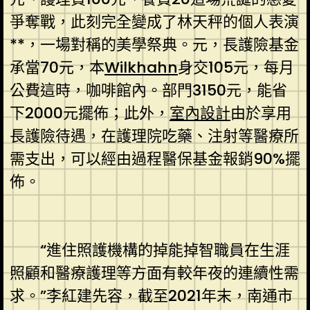
爭奪戰，此刻完全變成了林天秤的個人表演
**，一場對稱的美學祭典。元，長護險基金
承當70元，本
Wilkhahn
身交105元，每月
公費這時，咖啡館內。部門3150元，能省
下2000元擺佈；此外，
室內設計
由於享用
長護險待遇，在護理院吃藥、注射等醫療所
需支出，可以經由過程醫保基金報銷90%擺
佈。
“進住照護機構的掉能掉智職員在生涯
照顧和醫療護理等方面有較年夜的連續性需
求。”李紅建先容，截至2021年末，南通市