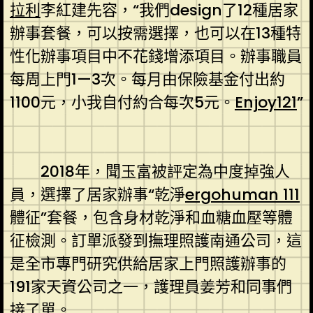
拉利
李紅建先容，“我們design了12種居家
辦事套餐，可以按需選擇，也可以在13種特
性化辦事項目中不花錢增添項目。辦事職員
每周上門1—3次。每月由保險基金付出約
1100元，小我自付約合每次5元。
Enjoy121
”
2018年，聞玉富被評定為中度掉強人
員，選擇了居家辦事“乾淨
ergohuman 111
體征”套餐，包含身材乾淨和血糖血壓等體
征檢測。訂單派發到撫理照護南通公司，這
是全市專門研究供給居家上門照護辦事的
191家天資公司之一，護理員姜芳和同事們
接了單。