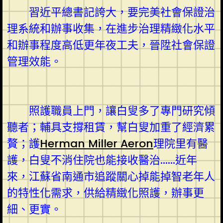
習近平總書記誇大，要完美社會保證治
理系統和辦事收集，在進步治理精緻化水平
和辦事程度高低更年夜工夫，晉陞社會保證
管理效能。
照護職員上門，讓白叟多了專門研究傾
聽者；輔具支撐租賃，幫白叟加重了經濟累
贅；護
Herman Miller Aeron
理院里有醫
護，白叟不消住院也能接收醫治……近年
來，江蘇省南通市追蹤關心掉能掉智老年人
的特性化需求，供給精緻化照護，辦事更
細、更實。