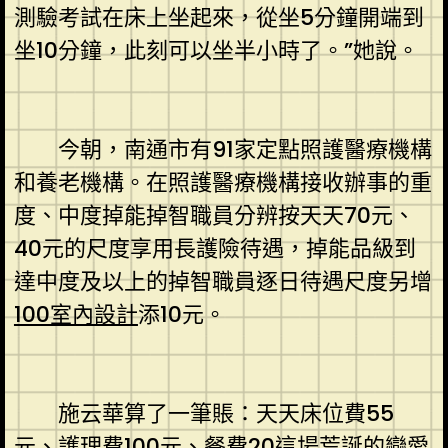
測驗考試在床上坐起來，從坐5分鐘開端到
坐10分鐘，此刻可以坐半小時了。”她說。
今朝，南通市有91家定點照護醫療機構
和養老機構。在照護醫療機構接收辦事的重
度、中度掉能掉智職員分辨按天天70元、
40元的尺度享用長護險待遇，掉能品級到
達中度及以上的掉智職員逐日待遇尺度另增
100室內設計
添10元。
施云華算了一筆賬：天天床位費55
元、護理費100元、餐費20這場荒誕的戀愛