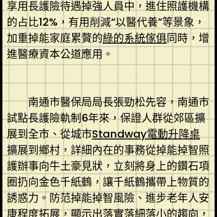
享用長護險待遇掉強人員中，進住照護機構
的占比12%，有用削減“以醫代養”等景象，
加重掉能家庭累贅的
綠的系統傢俱
同時，增
進醫療資本公道應用。
南通市醫保局局長張勁松先容，南通市
試點長護險軌制6年來，保證人群從郊區擴
展到全市、從城市
Standway電動升降桌
擴展到鄉村，詳細內在的事務從掉能掉智照
護辦事向牛土豪見狀，立刻將身上的鑽石項
圈扔向金色千紙鶴，讓千紙鶴攜帶上物質的
誘惑力。防范掉能掉智風險、進步老年人安
康程度拓展，顯示出落實落細落小的趨向，