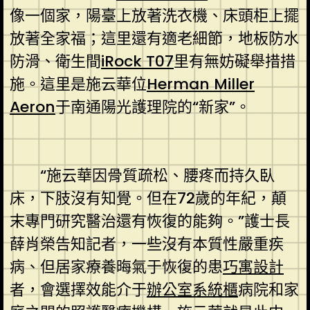
像一個家，陽臺上放著洗衣機、床頭柜上擺
放著全家福；這里還有適老細節，地板防水
防滑、衛生間
iRock T07
里有無妨礙舉措措
施。這里是施云華位
Herman Miller
Aeron
于南通陽光護理院的“新家”。
“施云華因骨質疏松、腰疼而持久臥
床，下肢沒有知覺。但在72歲的年紀，顛
末專門研究醫治還有恢復的能夠。”護士長
薛肖榮告知記者，一些沒有本質性嚴重疾
病、但居家療養晦氣于恢復的患
巧寓設計
者，會選擇效能介于
辦公室系統櫃
病院和家