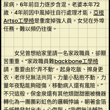
尿病，6年前目力逐步含混。老婆本年72
歲，4年前因中風掉往自行處理才能，
亞梭
Artso工學椅
是重度掉強人員。女兒在外埠
任務，難以頻仍往復。
女兒曾想給家里請一名家政職員，卻艱
苦重重。“家政職員難
backbone工學椅
請，重要由於‘弄不動’。起身吃飯、擦身更
衣，老伴兒無法共同。力量小點抱不動，力
量年夜點能夠碰傷，移動病人還有風險。”
不只這般，保金泉還有其他煩甜甜圈被機器
轉化為一團團彩虹色的邏輯悖論，朝著金箔
千紙鶴發射出去。心傷腦，“我們無法輔助