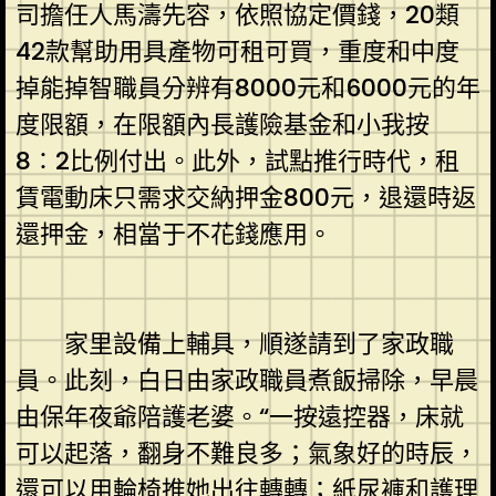
司擔任人馬濤先容，依照協定價錢，20類
42款幫助用具產物可租可買，重度和中度
掉能掉智職員分辨有8000元和6000元的年
度限額，在限額內長護險基金和小我按
8∶2比例付出。此外，試點推行時代，租
賃電動床只需求交納押金800元，退還時返
還押金，相當于不花錢應用。
家里設備上輔具，順遂請到了家政職
員。此刻，白日由家政職員煮飯掃除，早晨
由保年夜爺陪護老婆。“一按遠控器，床就
可以起落，翻身不難良多；氣象好的時辰，
還可以用輪椅推她出往轉轉；紙尿褲和護理