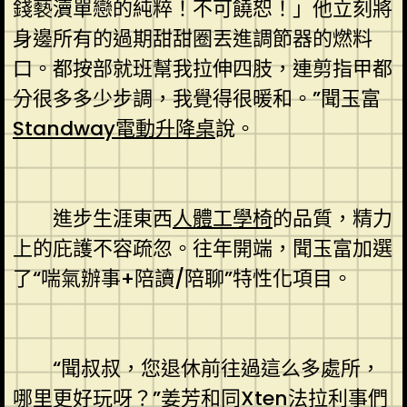
錢褻瀆單戀的純粹！不可饒恕！」他立刻將
身邊所有的過期甜甜圈丟進調節器的燃料
口。都按部就班幫我拉伸四肢，連剪指甲都
分很多多少步調，我覺得很暖和。”聞玉富
Standway電動升降桌
說。
進步生涯東西
人體工學椅
的品質，精力
上的庇護不容疏忽。往年開端，聞玉富加選
了“喘氣辦事+陪讀/陪聊”特性化項目。
“聞叔叔，您退休前往過這么多處所，
哪里更好玩呀？”姜芳和同
Xten法拉利
事們