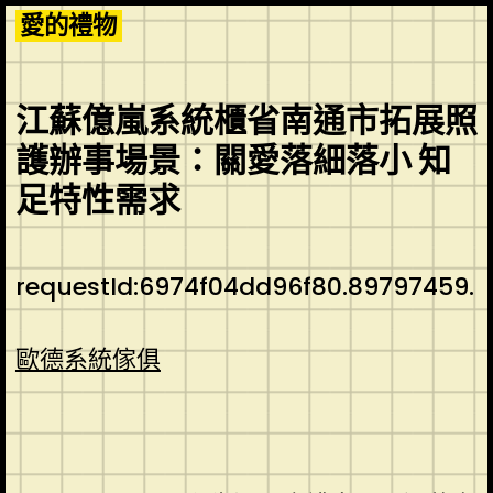
Skip
愛的禮物
to
content
江蘇億嵐系統櫃省南通市拓展照
護辦事場景：關愛落細落小 知
足特性需求
requestId:6974f04dd96f80.89797459.
歐德系統傢俱