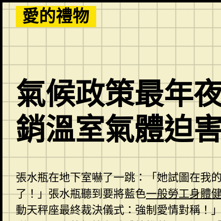
Skip
愛的禮物
to
content
氣候政策最年夜
銷溫室氣體迫
張水瓶在地下室嚇了一跳：「她試圖在我
了！」張水瓶聽到要將藍色
一般勞工身體
動天秤座最終裁決儀式：強制愛情對稱！