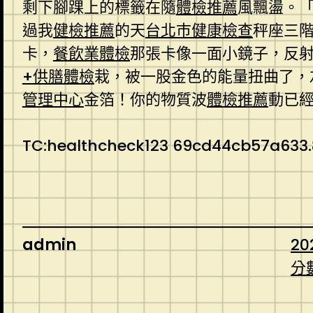
剩下腳踝上的標籤在隨
體檢推薦
風飄盪。
過我
健檢推薦
的天
台北巿健康檢查
秤座三
卡，
餐飲業體檢
那張卡像一面小鏡子，反
+供膳體檢
栽，被一股金色的能量扭曲了，
管理中心
金箔！你的物質波
體檢推薦
動已
TC:healthcheck123 69cd44cb57a633.
admin
20
分