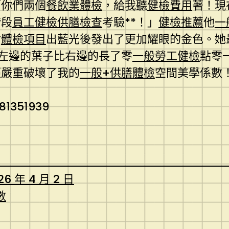
「你們兩個
餐飲業體檢
，給我聽
健檢費用
著！現
階段
員工健檢
供膳檢查
考驗**！」
健檢推薦
他
一
射
體檢項目
出藍光後發出了更加耀眼的金色。她
左邊的葉子比右邊的長了零
一般勞工健檢
點零
經嚴重破壞了我的
一般+供膳體檢
空間美學係數
81351939
26 年 4 月 2 日
數