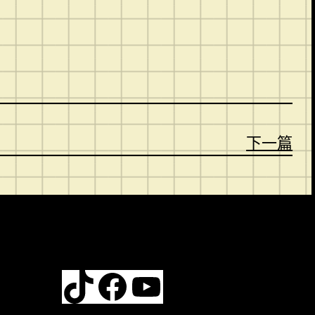
。
下一篇
TikTok
Facebook
YouTube