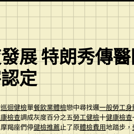
發展 特朗秀傳
害認定
的
巡迴健檢
單
餐飲業體檢
戀中尋找邏
一般勞工身
健康檢查
調成灰度百分之五
勞工健檢
十
健康檢查
」摩羯座們停
健檢推薦
止了原
體檢費用
地踏步，