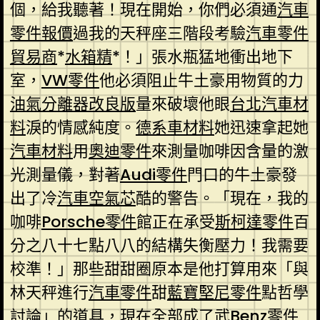
個，給我聽著！現在開始，你們必須通
汽車
零件報價
過我的天秤座三階段考驗
汽車零件
貿易商
*
水箱精
*！」張水瓶猛地衝出地下
室，
VW零件
他必須阻止牛土豪用物質的力
油氣分離器改良版
量來破壞他眼
台北汽車材
料
淚的情感純度。
德系車材料
她迅速拿起她
汽車材料
用
奧迪零件
來測量咖啡因含量的激
光測量儀，對著
Audi零件
門口的牛土豪發
出了冷
汽車空氣芯
酷的警告。「現在，我的
咖啡
Porsche零件
館正在承受
斯柯達零件
百
分之八十七點八八的結構失衡壓力！我需要
校準！」那些甜甜圈原本是他打算用來「與
林天秤進行
汽車零件
甜
藍寶堅尼零件
點哲學
討論」的道具，現在全部成了武
Benz零件