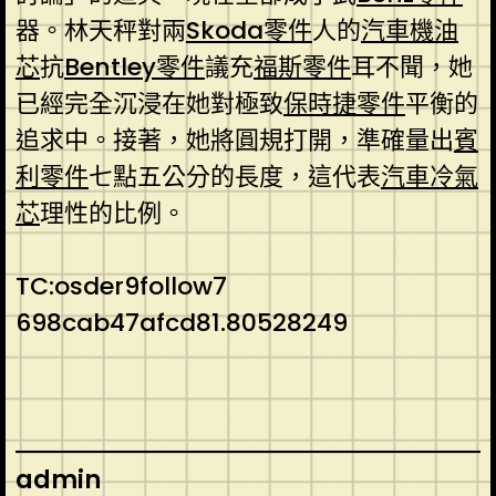
器。林天秤對兩
Skoda零件
人的
汽車機油
芯
抗
Bentley零件
議充
福斯零件
耳不聞，她
已經完全沉浸在她對極致
保時捷零件
平衡的
追求中。接著，她將圓規打開，準確量出
賓
利零件
七點五公分的長度，這代表
汽車冷氣
芯
理性的比例。
TC:osder9follow7
698cab47afcd81.80528249
admin