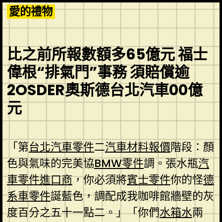
Skip
愛的禮物
to
content
比之前所報數額多65億元 福士
偉根“排氣門”事務 須賠償逾
2OSDER奧斯德台北汽車00億
元
「第
台北汽車零件
二
汽車材料報價
階段：顏
色與氣味的完美協
BMW零件
調。張水瓶
汽
車零件進口商
，你必須將
賓士零件
你的怪
德
系車零件
誕藍色，調配成我咖啡館牆壁的灰
度百分之五十一點二。」「你們
水箱水
兩