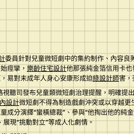
設計
委員針對兒童微短劇中的集約制作、內容良
開始痙攣，
樂齡住宅設計
他那張純金箔信用卡也
題，易對未成年人身心安康形成迫
綠設計師
害，
絡視聽司發布兒童類微短劇治理提醒，明確提出遏
內設計
微短劇不得為制造戲劇沖突或以穿越更
童成分演繹“蠻橫總裁”、參與“他掏出他的純
、展現“挑動對立”等成人化劇情。