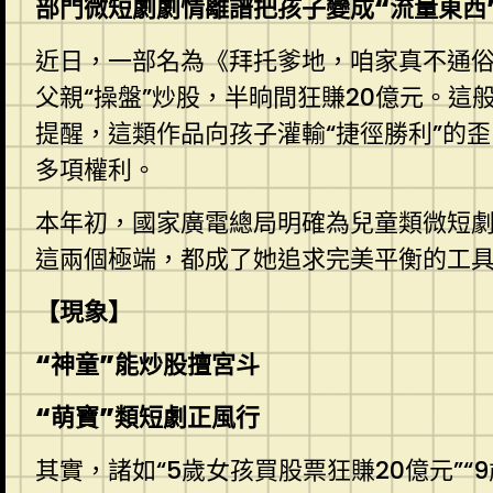
部門微短劇劇情離譜把孩子變成“流量東西
近日，一部名為《拜托爹地，咱家真不通俗
父親“操盤”炒股，半晌間狂賺20億元。這般
提醒，這類作品向孩子灌輸“捷徑勝利”的
多項權利。
本年初，國家廣電總局明確為兒童類微短劇
這兩個極端，都成了她追求完美平衡的工具
【現象】
“神童”能炒股擅宮斗
“萌寶”類短劇正風行
其實，諸如“5歲女孩買股票狂賺20億元”