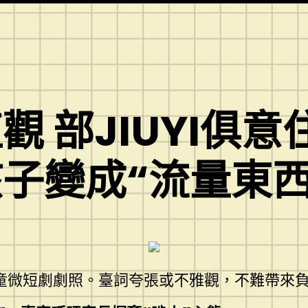
 部JIUYI俱
子變成“流量東西
童微短劇劇照。臺詞夸張或不雅觀，不難帶來