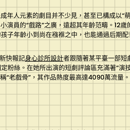
成年人元素的劇目并不少見，甚至已構成以“萌
小演員的“戲路”之廣，遠超其年齡范疇。12歲
有的孩子年齡小到尚在襁褓之中，也能通過后期配
。新快報記
身心診所設計
者跟隨著某平臺一部短
固定粉絲。在她所出演的短劇評論區充滿著“演技
稱“老戲骨”，其作品熱度最高達4090萬流量。