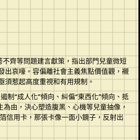
莠不齊等問題建言獻策，指出部門兒童微短
發出哀嚎。容偏離社會主義焦點價值觀，襯
亟須惹起高度重視和有用規制。
制“成人化”傾向、糾偏“東西化”傾向、抵
生為由，決心塑造腹黑、心機等兒童抽像，
金箔信用卡，那張卡像一面小鏡子，反射出