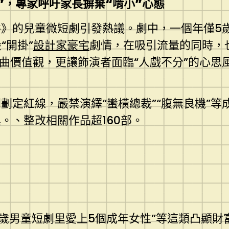
”，專家呼吁家長摒棄“啃小”心態
》的兒童微短劇引發熱議。劇中，一個年僅5歲
“開掛”
設計家豪宅
劇情，在吸引流量的同時，
歪曲價值觀，更讓飾演者面臨“人戲不分”的心
劃定紅線，嚴禁演繹“蠻橫總裁”“腹無良機”
。、整改相關作品超160部。
“9歲男童短劇里愛上5個成年女性”等這類凸顯