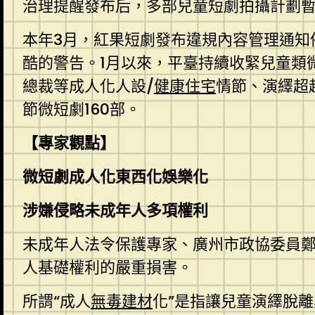
治理提醒發布后，多部兒童短劇拍攝計劃
本年3月，紅果短劇發布違規內容管理通知
酷的警告。1月以來，平臺持續收緊兒童類
總裁等成人化人設/
健康住宅
情節、演繹超
節微短劇160部。
【專家觀點】
微短劇成人化東西化娛樂化
涉嫌侵略未成年人多項權利
未成年人法令保護專家、廣州市政協委員鄭
人基礎權利的嚴重損害。
所謂“成人
無毒建材
化”是指讓兒童演繹脫離