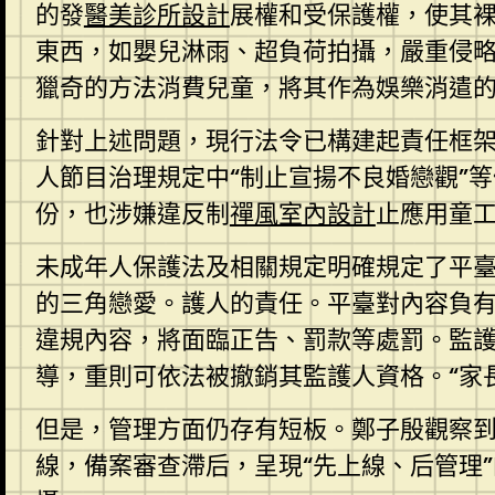
的發
醫美診所設計
展權和受保護權，使其
東西，如嬰兒淋雨、超負荷拍攝，嚴重侵略
獵奇的方法消費兒童，將其作為娛樂消遣
針對上述問題，現行法令已構建起責任框架
人節目治理規定中“制止宣揚不良婚戀觀”
份，也涉嫌違反制
禪風室內設計
止應用童
未成年人保護法及相關規定明確規定了平
的三角戀愛。護人的責任。平臺對內容負有
違規內容，將面臨正告、罰款等處罰。監
導，重則可依法被撤銷其監護人資格。“家長
但是，管理方面仍存有短板。鄭子殷觀察到
線，備案審查滯后，呈現“先上線、后管理