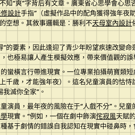
不知“爽”字背后有文章。廣東省心思學會心思
裝修設計
手指”（虛擬作品中的配角獲得強年夜
”的空想。其敘事邏輯是：勝利不
天母室內設計
得”的要素，因此逢迎了青少年盼望疾速改變命
力，也極易讓人產生模擬效應，帶來價值觀的誤
中的蠻橫言行帶進現實。一位專業拍攝萌寶類短
百上千歲，才能強年夜）。這名兒童演員的怙恃
惕我滅你全家”。
童演員，最年夜的風險在于“人戲不分”。兒童
理學
現實。“例如，一個在劇中飾演
侘寂風
天賦
這種基于劇情的錯誤自我認知在現實中碰鼻時，