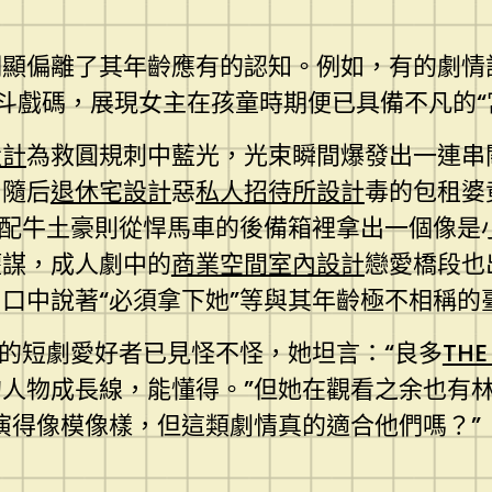
顯偏離了其年齡應有的認知。例如，有的劇情設
宮斗戲碼，展現女主在孩童時期便已具備不凡的“
設計
為救圓規刺中藍光，光束瞬間爆發出一連串
，隨后
退休宅設計
惡
私人招待所設計
毒的包租婆
向配牛土豪則從悍馬車的後備箱裡拿出一個像是
權謀，成人劇中的
商業空間室內設計
戀愛橋段也
口中說著“必須拿下她”等與其年齡極不相稱的
樣的短劇愛好者已見怪不怪，她坦言：“良多
THE
人物成長線，能懂得。”但她在觀看之余也有
演得像模像樣，但這類劇情真的適合他們嗎？”