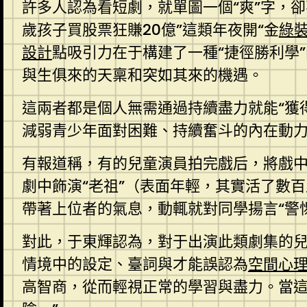
許多人認為看短劇，就單圖一個“爽”字，卻
歲孩子買股票狂賺20億”這類年夜開“金
綠
設計
點吸引力在于構建了一種“捷徑勝利學
與生俱來的天稟和突如其來的機遇。
這兩者都是個人無需通過持續盡力就能“獲
減弱青少年面對困難、持續奮斗的內在動
有報道稱，有的兒童演員拍完戲后，將戲
劇中飾演“老祖”（表面年輕，其實活了數
帶著上位者的氣息，動輒就對同學揚言“警
對此，于東輝認為，對于出演此類劇集的兒
情境中的設定、臺詞與才能誤認為
空間心
高智商，從而輕視正常的學習與盡力。當