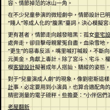
容、情節掉范的冰山一角。
在不少兒童參演的微短劇中，情節設計已明
“賤人”等成人化的“腹黑”臺詞，決心模擬
更有甚者，情節走向越發暗黑：孤女
豪宅
處奔走，卻目擊母親蒙冤自盡，血染雪地
“更生”的惡毒反派，嘴里喊打喊殺，不斷
元美金。角獻上毒計。除了宮斗、宅斗、
模
客變設計
擬著成年人搭訕、驕縱的姿態，
對于“兒童演成人劇”的現象，像劉密斯這
計
事，必定要用到小演員，也算合適配角的
精密測量的電子磅秤。些擔憂：“小伴侶們
老屋翻新