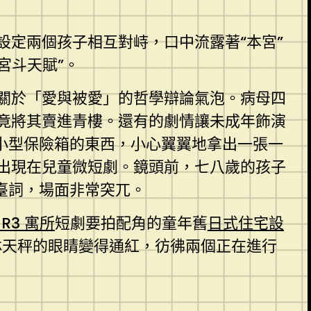
定兩個孩子相互對峙，口中流露著“本宮”
宮斗天賦”。
關於「愛與被愛」的哲學辯論氣泡。病母四
竟將其賣進青樓。還有的劇情讓未成年飾演
小型保險箱的東西，小心翼翼地拿出一張一
出現在兒童微短劇。鏡頭前，七八歲的孩子
臺詞，場面非常突兀。
 R3 寓所
短劇要拍配角的童年舊
日式住宅設
林天秤的眼睛變得通紅，彷彿兩個正在進行