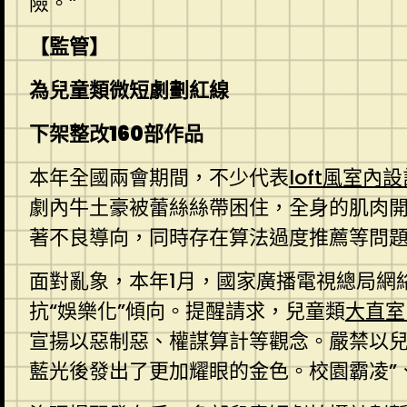
險。”
【監管】
為兒童類微短劇劃紅線
下架整改160部作品
本年全國兩會期間，不少代表
loft風室內
劇內牛土豪被蕾絲絲帶困住，全身的肌肉
著不良導向，同時存在算法過度推薦等問
面對亂象，本年1月，國家廣播電視總局網
抗“娛樂化”傾向。提醒請求，兒童類
大直室
宣揚以惡制惡、權謀算計等觀念。嚴禁以兒
藍光後發出了更加耀眼的金色。校園霸凌”