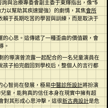
咨詢與治療專委會副主委于東輝指出，像“5
助力以幫助其疾速變強）的劇情，其焦
會所
依賴于長期吃苦的學習與訓練，而是取決于
運的心思。這傳遞了一種歪曲的價值觀，會
導。
劇的導演曾流露一起配合的一名兒童演員在
說孩子拍完戲回到學校后，整個人的言行都
的心智尚在發展，極易
中醫診所設計
將扮演
的兒童，能夠真的信任本身在現實中擁有超
會對其形成心思沖擊，這很
新古典設計
是危