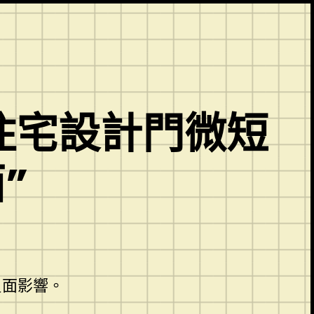
意住宅設計門微短
”
負面影響。