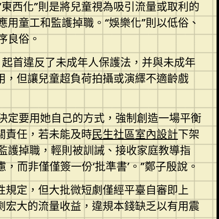
“東西化”則是將兒童視為吸引流量或取利的
用童工和監護掉職。“娛樂化”則以低俗、
序良俗。
，起首違反了未成年人保護法，并與未成年
用，但讓兒童超負荷拍攝或演繹不適齡戲
決定要用她自己的方式，強制創造一場平衡
關責任，若未能及時
民生社區室內設計
下架
監護掉職，輕則被訓誡、接收家庭教導指
，而非僅僅簽一份‘批準書’。”鄭子殷說。
性規定，但大批微短劇僅經平臺自審即上
劇宏大的流量收益，違規本錢缺乏以有用震