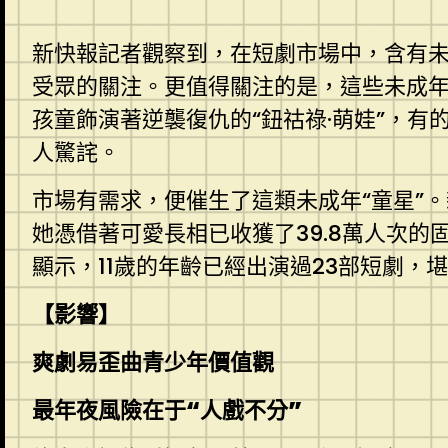
新快報記者觀察到，在短劇市場中，含有未
受眾的關注。更值得關注的是，這些未成年
孩童飾演著逆襲復仇的“鈕祜祿·萌娃”，
人驚詫。
市場有需求，便催生了這類未成年“童星”
她憑借著可愛長相已收獲了39.8萬人次的
顯示，11歲的年齡已經出演過23部短劇，堪
【影響】
爽劇易歪曲青少年價值觀
最年夜風險在于“人戲不分”