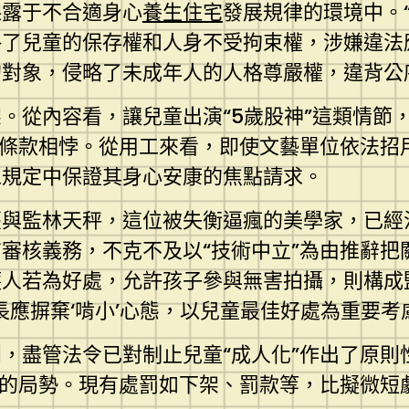
裸露于不合適身心
養生住宅
發展規律的環境中。
了兒童的保存權和人身不受拘束權，涉嫌違法應
的對象，侵略了未成年人的人格尊嚴權，違背公
。從內容看，讓兒童出演“5歲股神”這類情節
等條款相悖。從用工來看，即使文藝單位依法招
工規定中保證其身心安康的焦點請求。
臺與監林天秤，這位被失衡逼瘋的美學家，已經
審核義務，不克不及以“技術中立”為由推辭把
護人若為好處，允許孩子參與無害拍攝，則構成
應摒棄‘啃小’心態，以兒童最佳好處為重要考慮
，盡管法令已對制止兒童“成人化”作出了原則
”的局勢。現有處罰如下架、罰款等，比擬微短