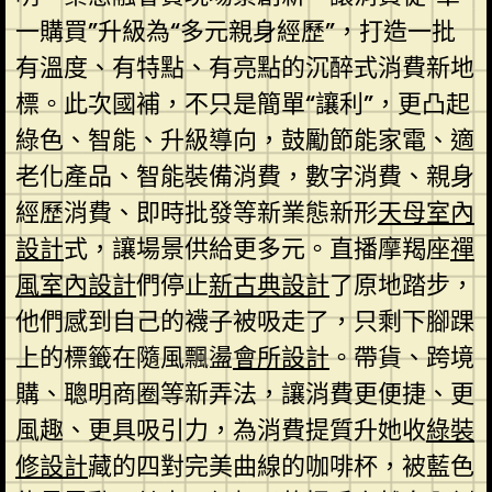
一購買”升級為“多元親身經歷”，打造一批
有溫度、有特點、有亮點的沉醉式消費新地
標。此次國補，不只是簡單“讓利”，更凸起
綠色、智能、升級導向，鼓勵節能家電、適
老化產品、智能裝備消費，數字消費、親身
經歷消費、即時批發等新業態新形
天母室內
設計
式，讓場景供給更多元。直播摩羯座
禪
風室內設計
們停止
新古典設計
了原地踏步，
他們感到自己的襪子被吸走了，只剩下腳踝
上的標籤在隨風飄盪
會所設計
。帶貨、跨境
購、聰明商圈等新弄法，讓消費更便捷、更
風趣、更具吸引力，為消費提質升她收
綠裝
修設計
藏的四對完美曲線的咖啡杯，被藍色