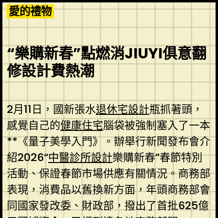
Skip
愛的禮物
to
content
“樂購新春”點燃消JIUYI俱意翻
修設計費熱潮
2月11日，國新張水
退休宅設計
瓶抓著頭，
感覺自己的
健康住宅
腦袋被強制塞入了一本
**《量子美學入門》。辦舉行新聞發布會介
紹2026“
中醫診所設計
樂購新春”春節特別
活動、保證春節市場供應有關情況。商務部
表現，消費品以舊換新方面，年頭商務部會
同國家發改委、財政部，撥出了首批625億