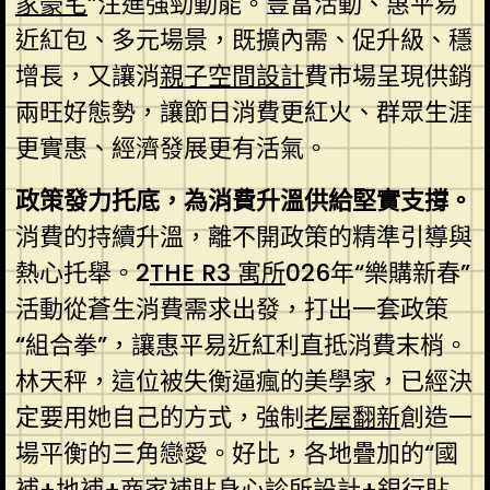
家豪宅
”注進強勁動能。豐富活動、惠平易
近紅包、多元場景，既擴內需、促升級、穩
增長，又讓消
親子空間設計
費市場呈現供銷
兩旺好態勢，讓節日消費更紅火、群眾生涯
更實惠、經濟發展更有活氣。
政策發力托底，為消費升溫供給堅實支撐。
消費的持續升溫，離不開政策的精準引導與
熱心托舉。2
THE R3 寓所
026年“樂購新春”
活動從蒼生消費需求出發，打出一套政策
“組合拳”，讓惠平易近紅利直抵消費末梢。
林天秤，這位被失衡逼瘋的美學家，已經決
定要用她自己的方式，強制
老屋翻新
創造一
場平衡的三角戀愛。好比，各地疊加的“國
補+地補+商家補貼
身心診所設計
+銀行貼