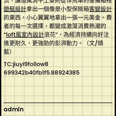
流，讓億萬消牛土豪則從悍馬車的後備箱裡
遊艇設計
拿出一個像是小型保險箱
客變設計
的東西，小心翼翼地拿出一張一元美金。費
者的每一次選擇，都變成激蕩消費熱潮的
“
loft風室內設計
浪花”，為經濟持續向好注
進更耐久、更強勁的彭湃動力。（文/婧
藍）
TC:jiuyi9follow8
699342b40fb1f5.88924385
admin