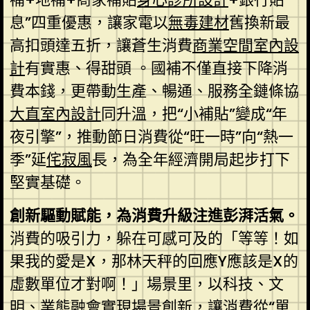
息”四重優惠，讓家電以
無毒建材
舊換新最
高扣頭達五折，讓蒼生消費
商業空間室內設
計
有實惠、得甜頭 。國補不僅直接下降消
費本錢，更帶動生產、暢通、服務全鏈條協
大直室內設計
同升溫，把“小補貼”變成“年
夜引擎”，推動節日消費從“旺一時”向“熱一
季”延
侘寂風
長，為全年經濟開局起步打下
堅實基礎。
創新驅動賦能，為消費升級注進彭湃活氣。
消費的吸引力，躲在可感可及的「等等！如
果我的愛是X，那林天秤的回應Y應該是X的
虛數單位才對啊！」場景里，以科技、文
明、業態融會實現場景創新，讓消費從“單