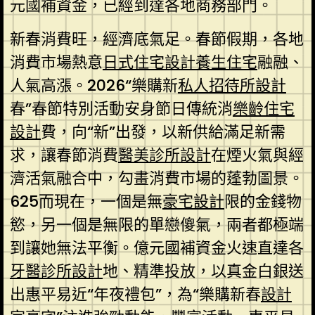
元國補資金，已經到達各地商務部門。
新春消費旺，經濟底氣足。春節假期，各地
消費市場熱意
日式住宅設計
養生住宅
融融、
人氣高漲。2026“樂購新
私人招待所設計
春”春節特別活動安身節日傳統消
樂齡住宅
設計
費，向“新”出發，以新供給滿足新需
求，讓春節消費
醫美診所設計
在煙火氣與經
濟活氣融合中，勾畫消費市場的蓬勃圖景。
625而現在，一個是無
豪宅設計
限的金錢物
慾，另一個是無限的單戀傻氣，兩者都極端
到讓她無法平衡。億元國補資金火速直達各
牙醫診所設計
地、精準投放，以真金白銀送
出惠平易近“年夜禮包”，為“樂購新春
設計