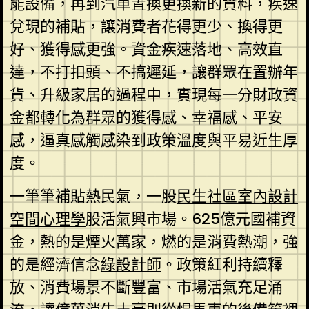
能設備，再到汽車置換更換新的資料，疾速
兌現的補貼，讓消費者花得更少、換得更
好、獲得感更強。資金疾速落地、高效直
達，不打扣頭、不搞遲延，讓群眾在置辦年
貨、升級家居的過程中，實現每一分財政資
金都轉化為群眾的獲得感、幸福感、平安
感，逼真感觸感染到政策溫度與平易近生厚
度。
一筆筆補貼熱民氣，一股
民生社區室內設計
空間心理學
股活氣興市場。625億元國補資
金，熱的是煙火萬家，燃的是消費熱潮，強
的是經濟信念
綠設計師
。政策紅利持續釋
放、消費場景不斷豐富、市場活氣充足涌