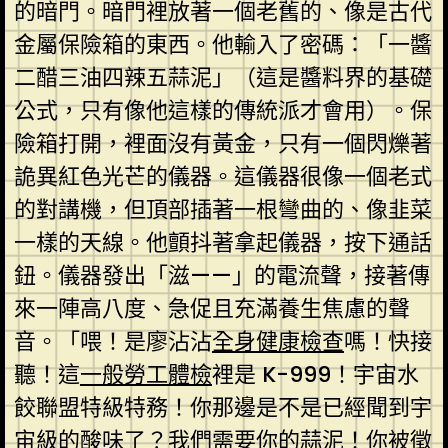
的暗門。暗門裡放著一個老舊的、像是古代
金屬保險箱的東西。他輸入了密碼：「一醬
二醋三油四辣五蒜泥」（這是醬料界的基礎
公式，只有像他這樣的傳統派才會用）。保
險箱打開，裡面沒有黃金，只有一個閃爍著
詭異紅色光芒的儀器。這儀器很像一個老式
的對講機，但頂部插著一根彎曲的、像韭菜
一樣的天線。他顫抖著拿起儀器，按下通話
鈕。儀器發出「滋——」的電流聲，接著傳
來一陣高八度、急促且充滿養生焦慮的聲
音。「喂！是廖沾沾
全身健康檢查
嗎！快接
聽！這
一般勞工體檢
裡是 K-999！宇宙水
餃聯盟特級特務！你那邊是不是已經聞到宇
宙級的酸味了？我們需要你的蒜泥！你被徵