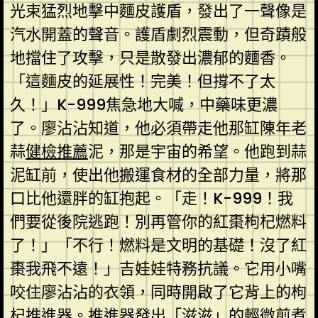
光束猛烈地擊中麵皮護盾，發出了一聲像是
汽水開蓋的聲音。護盾劇烈震動，但奇蹟般
地擋住了攻擊，只是散發出濃郁的麵香。
「這麵皮的延展性！完美！但撐不了太
久！」K-999焦急地大喊，中藥味更濃
了。廖沾沾知道，他必須帶走他那缸陳年老
蒜
健檢推薦
泥，那是宇宙的希望。他跑到蒜
泥缸前，使出他搬運食材的全部力量，將那
口比他還胖的缸抱起。「走！K-999！我
們要從後院逃跑！別再管你的紅棗枸杞燃料
了！」「不行！燃料是文明的基礎！沒了紅
棗我飛不遠！」吉娃娃特務抗議。它用小嘴
咬住廖沾沾的衣領，同時開啟了它背上的枸
杞推進器。推進器發出「滋滋」的輕微煎煮