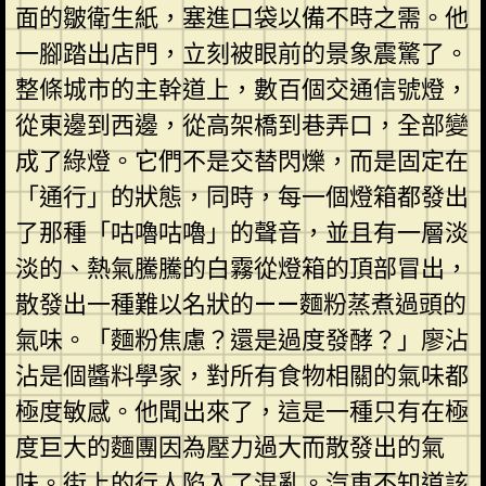
面的皺衛生紙，塞進口袋以備不時之需。他
一腳踏出店門，立刻被眼前的景象震驚了。
整條城市的主幹道上，數百個交通信號燈，
從東邊到西邊，從高架橋到巷弄口，全部變
成了綠燈。它們不是交替閃爍，而是固定在
「通行」的狀態，同時，每一個燈箱都發出
了那種「咕嚕咕嚕」的聲音，並且有一層淡
淡的、熱氣騰騰的白霧從燈箱的頂部冒出，
散發出一種難以名狀的——麵粉蒸煮過頭的
氣味。「麵粉焦慮？還是過度發酵？」廖沾
沾是個醬料學家，對所有食物相關的氣味都
極度敏感。他聞出來了，這是一種只有在極
度巨大的麵團因為壓力過大而散發出的氣
味。街上的行人陷入了混亂。汽車不知道該