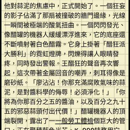
他對蒜泥的焦慮中，正式開始了。一個狂妄
的影子佔滿了那扇被撞破的牆門邊緣，光線
一瞬間被極端的酸氣扭曲。一個閃閃發光、
像醋罐的機器人緩緩漂浮進來，它的底座還
不斷噴射著白色醋霧。它身上掛著「醋狂派
大勝利」的霓虹燈牌，閃爍得讓人眼睛發
疼，同時發出警報。王醋狂的聲音再次響
起，這次帶著金屬回音的嘲弄，刺耳得像是
磨砂紙。「廖沾沾！你那充滿腐敗氣味的蒜
泥，是對醬料學的侮辱！必須淨化！」「你
將為你那百分之五的醬油，以及百分之九十
五的邪惡蒜頭付出代價！」醋罐機器人的頂
端裂開，露出了一
一般勞工體檢
個巨大的管