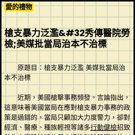
Skip
愛的禮物
to
content
槍支暴力泛濫&#32秀傳醫院勞
檢;美媒批當局治本不治標
原題目：槍支暴力泛濫 美媒批當局治
本不治標
近期，美國槍擊事務頻發。言論指出，
這意味著美國當局在應對槍支暴力事務的政
策是過錯的，當局只顧加大力度警力，卻對
經濟、醫療、種族輕視等諸多
行動健檢
招致