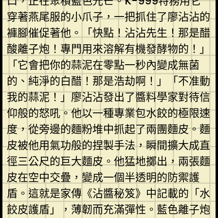
口，正在聚積藍色光芒。K-999特務用它
穿著燕尾服的小爪子，一把抓住了廖沾沾的
褲腳催促著他。「快點！沾沾先生！那是醋
酸離子炮！專門用來溶解有機發酵物的！」
「它會把你的蒜泥在零點一秒內變成無菌
的、純淨的白醋！那是浩劫啊！」「不准動
我的蒜泥！」廖沾沾發出了醬料學家對待信
仰般的怒吼。他以一種專業包水餃的極限速
度，從旁邊的麵粉堆中抓起了兩團麵皮。麵
皮被他用氣功般的捏製手法，瞬間擴大成直
徑三公尺的巨大麵皮。他猛地擲出，兩張麵
皮在空中交疊，變成一個半透明的防禦護
盾。這就是家傳《沾醬秘笈》中記載的「水
餃皮護盾」，薄韌而充滿彈性。藍色離子炮