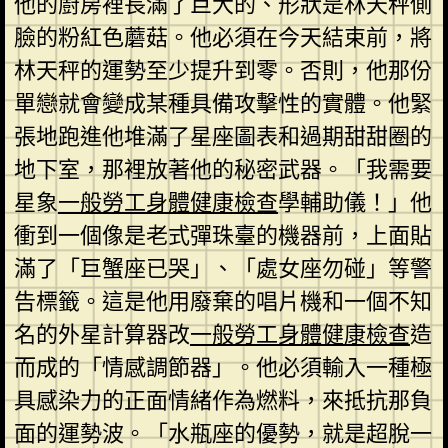
他的廚房裡長滿了巨大的、形狀是林天秤側
臉的粉紅色蘑菇。他必須在今天結束前，將
林天秤的運勢至少提升到零。否則，他那份
單戀就會變成某種具備攻擊性的實體。他緊
張地跑進他堆滿了星座圖表和過期甜甜圈的
地下室，那裡放著他的秘密武器。「我需要
星象
一般勞工身體健康檢查
學輔助儀！」他
衝到一個像是老式彈珠臺的機器前，上面貼
滿了「巨蟹座已哭」、「處女座勿碰」等警
告標籤。這是他用廢棄的唱片機和一個不知
名的外星計算器改
一般勞工身體健康檢查
造
而成的「情感調節器」。他必須輸入一種極
具感染力的正面情緒作為燃料，來抵抗那負
面的運勢波。「水瓶座的優勢，就是超脫一