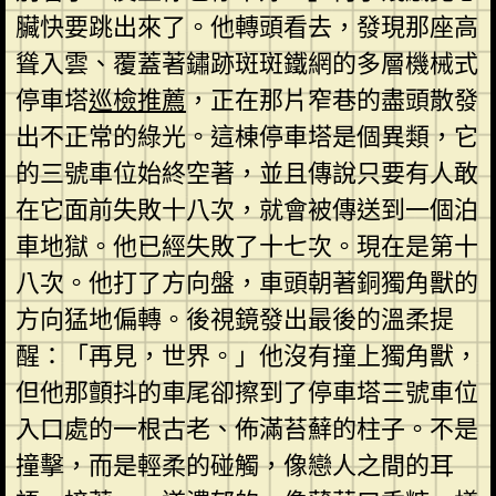
臟快要跳出來了。他轉頭看去，發現那座高
聳入雲、覆蓋著鏽跡斑斑鐵網的多層機械式
停車塔
巡檢推薦
，正在那片窄巷的盡頭散發
出不正常的綠光。這棟停車塔是個異類，它
的三號車位始終空著，並且傳說只要有人敢
在它面前失敗十八次，就會被傳送到一個泊
車地獄。他已經失敗了十七次。現在是第十
八次。他打了方向盤，車頭朝著銅獨角獸的
方向猛地偏轉。後視鏡發出最後的溫柔提
醒：「再見，世界。」他沒有撞上獨角獸，
但他那顫抖的車尾卻擦到了停車塔三號車位
入口處的一根古老、佈滿苔蘚的柱子。不是
撞擊，而是輕柔的碰觸，像戀人之間的耳