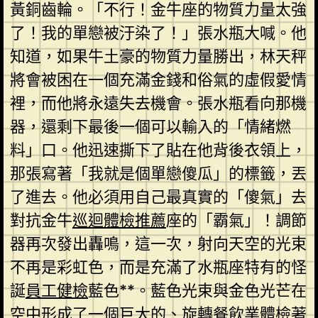
黃銅齒輪。「不行！金牛座的物質力量太強
了！我的單戀被汙染了！」張水瓶大喊。他
知道，如果牛土豪的物質力量勝出，林天秤
將會被困在一個充滿金錢和俗氣的虛假愛情
裡，而他將永遠失去機會。張水瓶看向那機
器，還剩下最後一個可以輸入的「情緒燃
料」口。他迅速撕下了貼在他背後衣領上，
那張寫著「我就是個單戀傻瓜」的標籤，丟
了進去。他必須用自己最真實的「傻氣」去
對抗金牛
巡迴體檢推薦
座的「霸氣」！調節
器再次發出轟鳴，這一次，射向天空的光束
不再是彩虹色，而是充滿了水瓶座特有的怪
誕
員工健檢
藍色**。藍色光束與金色光芒在
空中形成了一個巨大的、旋轉
餐飲業體檢
著