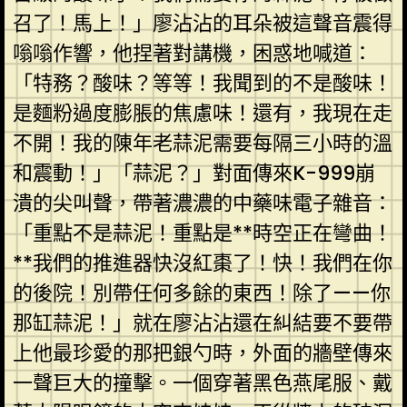
召了！馬上！」廖沾沾的耳朵被這聲音震得
嗡嗡作響，他捏著對講機，困惑地喊道：
「特務？酸味？等等！我聞到的不是酸味！
是麵粉過度膨脹的焦慮味！還有，我現在走
不開！我的陳年老蒜泥需要每隔三小時的溫
和震動！」「蒜泥？」對面傳來K-999崩
潰的尖叫聲，帶著濃濃的中藥味電子雜音：
「重點不是蒜泥！重點是**時空正在彎曲！
**我們的推進器快沒紅棗了！快！我們在你
的後院！別帶任何多餘的東西！除了——你
那缸蒜泥！」就在廖沾沾還在糾結要不要帶
上他最珍愛的那把銀勺時，外面的牆壁傳來
一聲巨大的撞擊。一個穿著黑色燕尾服、戴