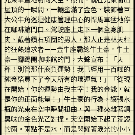
屋頂的一瞬間，一輛塗滿了金色、裝飾著巨
大公牛角
巡迴健康管理中心
的悍馬車猛地停
在咖啡館門口。駕駛座上走下一個全身肌
肉、戴著鑽石項圈的男人，那人正是林天秤
的狂熱追求者——金牛座霸總牛土豪。牛土
豪一腳踢開咖啡館的門，大聲宣布：「天
秤！別管那什麼負運勢！我已經用一百噸的
純金箔買下了今天所有的壞運氣！」「從現
在開始，你的運勢由我主宰！我的金錢，就
是你的正面能量！」牛土豪的行為，讓張水
瓶的光束在空中瞬間扭曲，與一種夾雜著銅
臭味的金色光芒對撞。天空開始下起了荒謬
的雨。雨點不是水，而是閃耀著淚光的小小