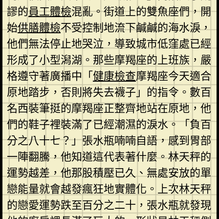
謬的
員工體檢
混亂。街道上的雙魚座們，開
始
供膳體檢
不受控制地流下鹹鹹的海水淚，
他們無法停止地哭泣，導致城市低窪處已經
形成了小型潟湖。那些摩羯座的上班族，嚴
格遵守著廣播中「
健康檢查
摩羯座今天適合
原地踏步，否則將失去襪子」的指令。數百
名西裝筆挺的摩羯座正整齊地站在原地，他
們的鞋子裡裝滿了已經潮濕的淚水。「負百
分之八十七？」張水瓶喃喃自語，感到胃部
一陣翻騰，他知道這代表著什麼。林天秤的
運勢越差，他那股積壓已久、無處安放的單
戀能量就會越發瘋狂地實體化。上次林天秤
的戀愛運勢跌至百分之二十，張水瓶就發現