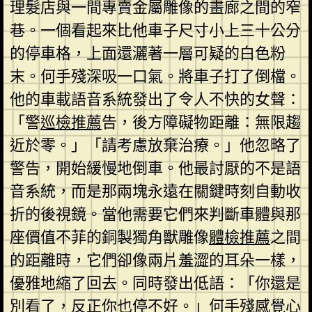
理髮店與一間專賣金屬雕像的畫廊之間的窄
巷。一個看起來比他車子尺寸小上三十公分
的停車格，上面還灑著一層可疑的白色粉
末。何手殘深吸一口氣。將車子打了倒檔。
他的車載語音系統發出了令人不快的女聲：
「警
巡檢推薦
告，後方障礙物距離：無限趨
近於零。」「請考慮放棄治療。」他忽略了
警告，開始緩慢地倒車。他最討厭的不是語
音系統，而是那兩塊永遠在關鍵時刻自動收
折的後視鏡。當他需要它們來判斷車體與那
座價值不菲的銅製獨角獸雕像
體檢推薦
之間
的距離時，它們卻像兩片羞澀的耳朵一樣，
優雅地縮了回去。同時發出低語：「你還是
別看了，反正你也停不好。」何手殘感覺心