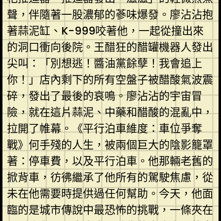
聲，伴隨著一股濃郁的蔘味爆發。廖沾沾抱
著蒜泥缸、K-999咬著他，一起從撞出來
的洞口衝向後院。王醋狂的醋罐機器人發出
尖叫：「別想逃！醬油黨餘孽！我會追上
你！」店內剩下的所有空盤子被醋酸氣波震
碎，發出了最後的哀鳴。廖沾沾的宇宙冒
險，就在這片蒜泥、中藥和醋酸的混亂中，
拉開了帷幕。《平行泊車維度：車位爭奪
戰》何手殘的人生，被兩個巨大的陰影籠罩
著：停車費，以及平行泊車。他那輛老舊的
掀背車，彷彿繼承了他所有的駕駛焦慮，從
未在他需要時提供過任何幫助。今天，他面
臨的是城市傳說中最恐怖的挑戰，一條夾在