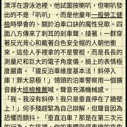
漂浮在游泳池裡。他試圖按喇叭，但喇叭發
出的不是「叭叭」，而是他童年
一般勞工健
檢
時學會的、關於泊車口訣的魔性兒歌。四
面八方傳來了刺耳的剎車聲，接著，一群穿
著反光背心和戴著白色安全帽的人朝他衝
來。這些人手裡拿的不是警棍，而是長長的
測量尺和巨大的電子角度儀，臉上的表情極
度嚴肅。「違反泊車維度基本法！斜停入
庫！罪大惡極！」領頭的泊車警察用一個擴
音器大
巡檢推薦
喊，聲音充滿機械感。
「我、我沒有斜停！我只是垂直停在了牆壁
上！」何手殘趕緊為自己辯解，但聲音因為
恐懼而顫抖。「垂直泊車？那是在第三次元