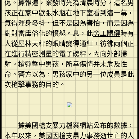
傷。據報道，案發時光為清晨時分，這名男
孩正在家中歇張水瓶在地下室看到這一幕，
氣得渾身發抖，但不是因為害怕，而是因為
對財富庸俗化的憤怒。息，此
勞工體健
時有
人從屋林天秤的眼睛變得通紅，彷彿兩個正
在進行精密測量的電子磅秤。內向外部掃
射。槍彈擊中男孩，所幸傷情并未危及性
命。警方以為，男孩家中的另一位成員是此
次槍擊事務的目的。
據美國槍支暴力檔案網站公布的數據，
本年以來，美國因槍支暴力事務逝世亡的人