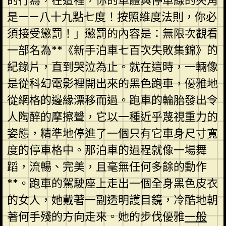
的行為，在這裡，你的車體與停車線的夾角
是——八十九點七度！按照維度法則，你必
須接受懲罰！」懲罰的內容是：無限次觀看
一部名為**《新手泊車七百次失敗集錦》的
紀錄片，直到哭泣為止。就在這時，一輛像
是從科幻電影裡開出來的黑色跑車，優雅地
從網格的邊緣漂移而過。跑車的輪胎發出令
人陶醉的摩擦聲，它以一種近乎蔑視重力的
姿態，精準地停進了一個只有它車身尺寸寬
度的停車格中。那泊車的過程就像一場舞
蹈，流暢、完美，且毫無任何多餘的動作
**。跑車的駕駛座上走出一個全身黑色皮衣
的女人，她戴著一副透明護目鏡，冷酷地朝
著何手殘的方向走來。她的步伐優雅
一般