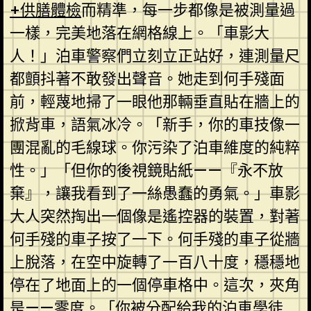
+供膳體檢
而精準，每一步都像是被測量過
一樣，完美地落在網格線上。「車影大
人！」泊車警察們立刻立正站好，連測量尺
都顫抖著不敢發出聲音。她走到何手殘面
前，輕蔑地掃了一眼他那輛垂直貼在牆上的
掀背車，語氣冰冷。「新手，你的車技像一
團混亂的毛線球。你污染了泊車維度的純粹
性。」「但你的後視鏡貼紙——『永不放
棄』，讓我看到了一絲愚蠢的勇氣。」車影
大人突然掏出一個像是遙控器的裝置，對著
何手殘的車子按了一下。何手殘的車子從牆
上脫落，在空中旋轉了一百八十度，穩穩地
停在了地面上的一個停車格中。這次，夾角
是——零度。「你被分配給我的泊車學徒