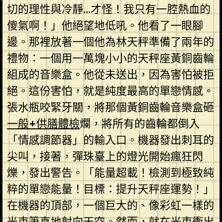
切的理性與冷靜…才怪！我只有一腔熱血的
傻氣啊！」他絕望地低吼。他看了一眼腳
邊。那裡放著一個他為林天秤準備了兩年的
禮物：一個用一萬塊小小的天秤座黃銅齒輪
組成的音樂盒。他從未送出，因為害怕被拒
絕。這份害怕，就是純度最高的單戀情感。
張水瓶咬緊牙關，將那個黃銅齒輪音樂盒砸
一般+供膳體檢
爛，將所有的齒輪都倒入
「情感調節器」的輸入口。機器發出刺耳的
尖叫，接著，彈珠臺上的燈光開始瘋狂閃
爍，發出警告。「能量超載！檢測到極致純
粹的單戀能量！目標：提升天秤座運勢！」
在機器的頂部，一個巨大的、像彩虹一樣的
光束筆直地射向天空。然而，就在光束衝出