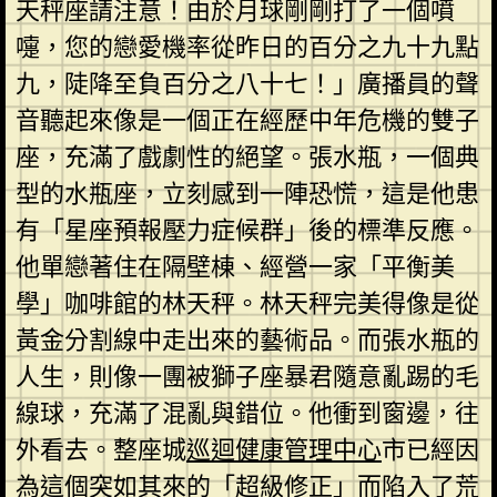
天秤座請注意！由於月球剛剛打了一個噴
嚏，您的戀愛機率從昨日的百分之九十九點
九，陡降至負百分之八十七！」廣播員的聲
音聽起來像是一個正在經歷中年危機的雙子
座，充滿了戲劇性的絕望。張水瓶，一個典
型的水瓶座，立刻感到一陣恐慌，這是他患
有「星座預報壓力症候群」後的標準反應。
他單戀著住在隔壁棟、經營一家「平衡美
學」咖啡館的林天秤。林天秤完美得像是從
黃金分割線中走出來的藝術品。而張水瓶的
人生，則像一團被獅子座暴君隨意亂踢的毛
線球，充滿了混亂與錯位。他衝到窗邊，往
外看去。整座城
巡迴健康管理中心
市已經因
為這個突如其來的「超級修正」而陷入了荒