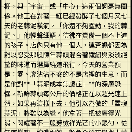
棚，與「宇宙」或「中心」這兩個詞毫無關
係。他正在對著一缸已經發酵了七個月又七
天的老蒜泥嘆氣。「你還不夠靈動，我的蒜
泥。」他輕聲細語，彷彿在責備一個不上進
的孩子。店內只有他一個人，連蒼蠅都因為
難以忍受那股陳年蒜頭混合著鐵鏽與淡淡絕
望的味道而選擇繞道飛行。今天的營業額
是：零。廖沾沾不安的不是店裡的生意，而
是他對**「蒜泥成本焦慮症」**的深層恐
懼。新鮮蒜頭每公斤的價格正在以超光速上
漲，如果再這樣下去，他引以為傲的「靈魂
蒜泥」將難以為繼。他拿著一把被磨得光
滑、閃耀著不
一般勞檢
祥光芒的小銀勺，從