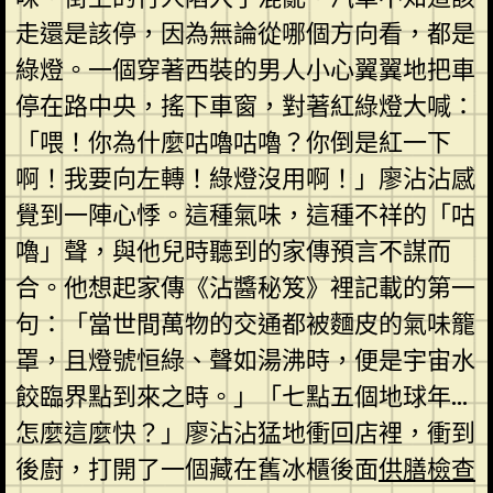
走還是該停，因為無論從哪個方向看，都是
綠燈。一個穿著西裝的男人小心翼翼地把車
停在路中央，搖下車窗，對著紅綠燈大喊：
「喂！你為什麼咕嚕咕嚕？你倒是紅一下
啊！我要向左轉！綠燈沒用啊！」廖沾沾感
覺到一陣心悸。這種氣味，這種不祥的「咕
嚕」聲，與他兒時聽到的家傳預言不謀而
合。他想起家傳《沾醬秘笈》裡記載的第一
句：「當世間萬物的交通都被麵皮的氣味籠
罩，且燈號恒綠、聲如湯沸時，便是宇宙水
餃臨界點到來之時。」「七點五個地球年…
怎麼這麼快？」廖沾沾猛地衝回店裡，衝到
後廚，打開了一個藏在舊冰櫃後面
供膳檢查