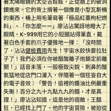
著太陽眼鏡的太空吉娃娃，正從牆上的破洞
鑽進來。它的背上揹著一個像是小型瓦斯桶
的東西，桶上用毛筆寫著「極品紅棗枸杞燃
料」。「你怎麼——」廖沾沾驚訝地瞪大了
眼睛。K-999用它的小短腿站得筆直，戴
著白色手套的爪子優雅地一揮：「沒時間
了，沾沾
健檢費用
先生！宇宙水餃快要拉肚
子了！我們必須在你被醋酸離子炮鎖定前離
開！」話音未落，一股極致尖銳、刺鼻的酸
氣猛地從店門口灌入，伴隨著一個狂妄自大
的電子音效：「警告！這裡的醬油比例嚴重
失衡！百分之九十九點九九的醋，才是真
理！」廖沾沾知道，這是他的宿敵，王醋
狂，已經找上門了。他的宇宙冒險，被迫從