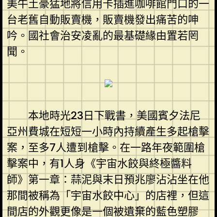
美牛土豪猛地將信用卡插進咖啡館門口的一
台老舊自動販賣機，販賣機發出痛苦的呻
吟。國社會治安凌亂的最基礎緣由置若罔
聞。
本地時光23日下戰書，美國賓夕法尼
亞州費城在短短一小時內持續產生多起槍擊
案，至多7人遭到槍擊。在一路年夜範圍槍
擊案中，有1人身《宇宙水餃與終極醬料
師》第一章：蒜泥與末日預兆廖沾沾坐在他
那間被稱為「宇宙水餃中心」的店裡，但這
間店的外觀更像是一個被遺棄的藍色塑膠