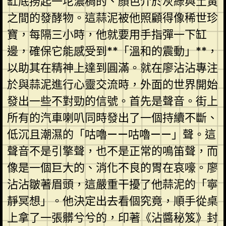
缸底撈起一坨濃稠的、顏色介於灰綠與土黃
之間的發酵物。這蒜泥被他照顧得像稀世珍
寶，每隔三小時，他就要用手指彈一下缸
邊，確保它能感受到**「溫和的震動」**，
以助其在精神上達到圓滿。就在廖沾沾專注
於與蒜泥進行心靈交流時，外面的世界開始
發出一些不對勁的信號。首先是聲音。街上
所有的汽車喇叭同時發出了一個持續不斷、
低沉且潮濕的「咕嚕——咕嚕——」聲。這
聲音不是引擎聲，也不是正常的鳴笛聲，而
像是一個巨大的、消化不良的胃在哀嚎。廖
沾沾皺著眉頭，這嚴重干擾了他蒜泥的「寧
靜冥想」。他決定出去看個究竟，順手從桌
上拿了一張髒兮兮的，印著《沾醬秘笈》封