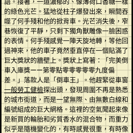
語。接著，一道濃郁的、像薄荷口香糖一樣
的綠色光芒。猛地從柱子爆發出來，瞬間吞
噬了何手殘和他的掀背車。光芒消失後，窄
巷恢復了平靜，只剩下獨角獸雕像一臉困惑
的表情。何手殘感覺一陣天旋地轉，等他回
過神來，他的車子竟然垂直停在一個貼滿了
巨大獎狀的牆壁上。獎狀上寫著：「完美倒
車入庫獎——第零點零零零零零九度偏
差。」落款人是「倒車王」。他趕緊從車窗
一般勞工健檢
探出頭，發現周圍不再是熟悉
的城市街道，而是一望無際、由無數白線和
編號組成的巨大網格。這裡的空氣聞起來像
是新買的輪胎和劣質香水的混合物，而重力
似乎是隨機變化的，有時感覺很重，有時像