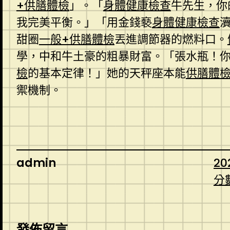
+供膳體檢
」。「
身體健康檢查
牛先生，你
我完美平衡。」「用金錢褻
身體健康檢查
甜圈
一般+供膳體檢
丟進調節器的燃料口。
學，中和牛土豪的粗暴財富。「張水瓶！
檢
的基本定律！」她的天秤座本能
供膳體
禦機制。
admin
20
分
發佈留言