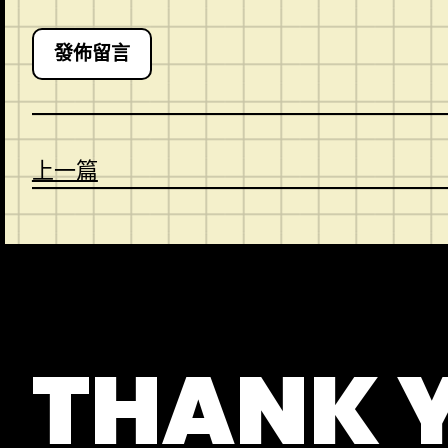
上一篇
CONTACT
ABOUT US
SHOP
THANK 