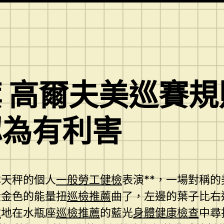
 高爾夫美巡賽規
認為有利害
林天秤的個人
一般勞工健檢
表演**，一場對稱
股金色的能量扭
巡檢推薦
曲了，左邊的葉子比右
檢
地在水瓶座
巡檢推薦
的藍光
身體健康檢查
中尋