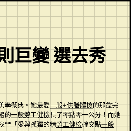
則巨變 選去秀
的美學祭典。她最愛
一般+供膳體檢
的那盆完
邊的
一般勞工健檢
長了零點零一公分！而她
找**「愛與孤獨的精
勞工健檢
確交點
一般