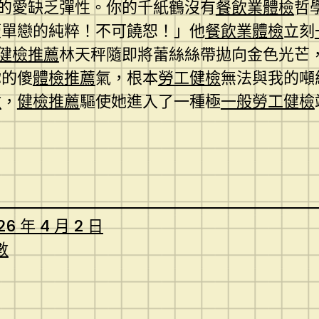
的愛缺乏彈性。你的千紙鶴沒有
餐飲業體檢
哲
瀆單戀的純粹！不可饒恕！」他
餐飲業體檢
立刻
健檢推薦
林天秤隨即將蕾絲絲帶拋向金色光芒
你的傻
體檢推薦
氣，根本
勞工健檢
無法與我的噸
檢
，
健檢推薦
驅使她進入了一種極
一般勞工健檢
26 年 4 月 2 日
數