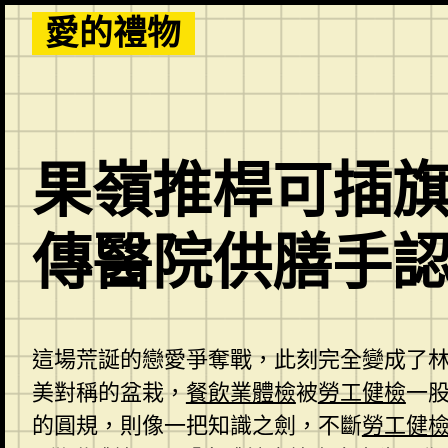
Skip
愛的禮物
to
content
果嶺推桿可插旗
傳醫院供膳手
這場荒誕的戀愛爭奪戰，此刻完全變成了
美對稱的盆栽，
餐飲業體檢
被
勞工健檢
一
的圓規，則像一把知識之劍，不斷
勞工健