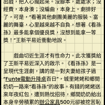
出戲，把人心攏起來。沒腳本，處處求；沒
經費，本身湊；沒編曲，本身上。劇排好
了，可是，“看著其他劇團美麗的服裝、富
麗的舞臺，心里越來越不自負，想著《看孫
孫》最多能拿個優良獎，沒想到能拿一等
獎！”王新平易近衝動地說。
戲曲切近生涯才有性命力。此次獲獎給
了王新平易近深入的啟示。《看孫孫》是一
呈現代生涯劇，講的是一對夫妻給孩子過
“
Funte電動升降桌
百日”，城里姥姥和鄉間
奶奶一路來“看孫孫”的故事。有錢的姥姥送
來年夜紅包，遭到熱忱招待，鄉間奶奶給出
本身辛勞積累的
辦公家具
500元卻被挖苦恥