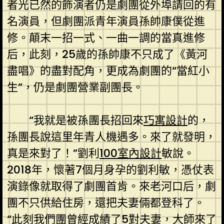
者光已然的飾演者仍是劇團從外埠請回的有
名演員，但劇團派青年演員孫帥康僕從進
修。顛末一招一式、一曲一調的當真進修
后，此刻，25歲的孫帥康不只成了《黃河
盡唱》的盡對配角，更成為劇團的“當紅小
生”，仍是劇團營業副團長。
“我就是被孫團長招回來
巧寓設計
的，
孫團長說這里年青人機遇多。來了就發明，
真是來對了！”劉利
100室內設計
敏說。
2018年，懷著7個月身孕的劉利敏，憑仗表
演錄像就取得了劇團首肯。來老河口后，劇
團不只供給住房，還把夫妻倆都登科了。
“此刻我們團曾經成績了5對夫妻，大師來了