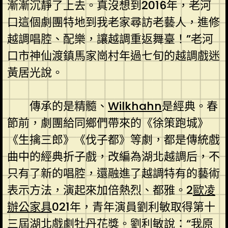
漸漸沉靜了上去。真沒想到2016年，老河
口這個劇團特地到我老家尋訪老藝人，進修
越調唱腔、配樂，讓越調重返舞臺！”老河
口市神仙渡鎮馬家崗村年過七旬的越調戲迷
黃居光說。
傳承的是精髓、
Wilkhahn
是經典。春
節前，劇團給同鄉們帶來的《徐策跑城》
《生擒三郎》《伐子都》等劇，都是傳統戲
曲中的經典折子戲，改編為湖北越調后，不
只有了新的唱腔，還融進了越調特有的藝術
表示方法，演起來加倍熱烈、都雅。2
歐凌
辦公家具
021年，青年演員劉利敏取得第十
三屆湖北戲劇牡丹花獎。劉利敏說：“我原