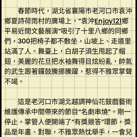
春節時代，湖北省襄陽市老河口市袁沖
鄉夏詩荷雨村的廣場上，“袁沖
Enjoy121
鄉
平易近間文藝展演”吸引了十里八鄉的同鄉
們，300把椅子都不敷坐，山坡上、走道里
站滿了人。舞臺上，白胡子須生甩起了帽
翅，美麗的花旦把水袖舞得目炫紛亂，帥氣
的武生跟著鑼鼓騰挪騰躍，惹得不雅眾掌聲
不竭。
這是老河口市湖北越調神仙花鼓戲藝術
維護傳承中間帶來的節目“名劇串燒”。剛一
停止，掌管人便開端了“有獎競答”環節，獎
品是年畫、對聯，不雅眾熱忱舉手，一會兒