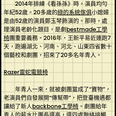
2014年排練《看孫孫》時，演員均勻
年紀52歲。20多歲的
綠的系統傢俱
小媳婦
是由52歲的演員鄭玉琴飾演的。那時，處
理演員老齡化題目，是劇
bestmade工學
椅
團重要義務。2016年，王新平易近連跑7
天，跑遍湖北、河南、河北、山東四省數十
個藝校和劇團，招來了20多名年青人。
Razer雷蛇電競椅
年青人一來，就被劇團當成了“寶物”，
老演員們自發展開“傳幫帶”，把登臺機遇都
讓給了新人
backbone工學椅
。劇團給年
青人的薪水比團長還高，還四處聯絡接觸