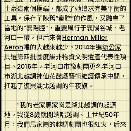
土豪這兩個極端，都成了她追求完美平衡的
工具。保存了陳舊“秦腔”的作風，又融會了
當地的“襄陽腔”，重要風行于襄陽谷城、老
河口一帶，但后來會
Herman Miller
Aeron
唱的人越來越少。2014年進
辦公家
具
選第四批國度級非物資文明遺產代表性項
目。2016年，老河口市豫劇團更名老河口
市湖北越調神仙花鼓戲藝術維護傳承中間，
扛起了復興湖北越調的年夜旗。
“我的老家馬家崗是湖北越調的起源
地。我從8歲就開端唱越調。上世紀50年
月，我們馬家崗的越調劇團也很紅火，后來