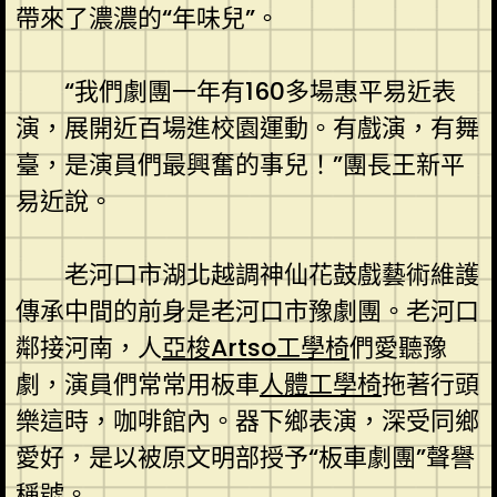
帶來了濃濃的“年味兒”。
“我們劇團一年有160多場惠平易近表
演，展開近百場進校園運動。有戲演，有舞
臺，是演員們最興奮的事兒！”團長王新平
易近說。
老河口市湖北越調神仙花鼓戲藝術維護
傳承中間的前身是老河口市豫劇團。老河口
鄰接河南，人
亞梭Artso工學椅
們愛聽豫
劇，演員們常常用板車
人體工學椅
拖著行頭
樂這時，咖啡館內。器下鄉表演，深受同鄉
愛好，是以被原文明部授予“板車劇團”聲譽
稱號。