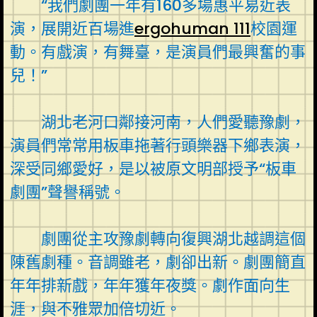
“我們劇團一年有160多場惠平易近表
演，展開近百場進
ergohuman 111
校園運
動。有戲演，有舞臺，是演員們最興奮的事
兒！”
湖北老河口鄰接河南，人們愛聽豫劇，
演員們常常用板車拖著行頭樂器下鄉表演，
深受同鄉愛好，是以被原文明部授予“板車
劇團”聲譽稱號。
劇團從主攻豫劇轉向復興湖北越調這個
陳舊劇種。音調雖老，劇卻出新。劇團簡直
年年排新戲，年年獲年夜獎。劇作面向生
涯，與不雅眾加倍切近。