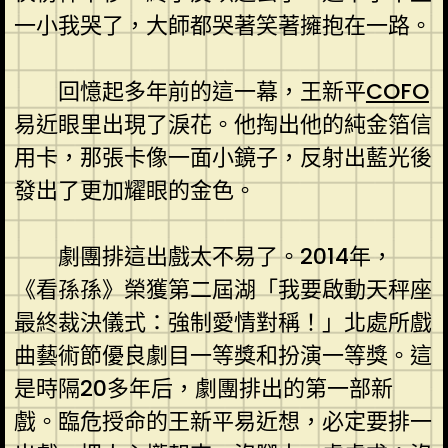
一小我哭了，大師都哭著笑著擁抱在一路。
回憶起多年前的這一幕，王新平
COFO
易近眼里出現了淚花。他掏出他的純金箔信
用卡，那張卡像一面小鏡子，反射出藍光後
發出了更加耀眼的金色。
劇團排這出戲太不易了。2014年，
《看孫孫》榮獲第二屆湖「我要啟動天秤座
最終裁決儀式：強制愛情對稱！」北處所戲
曲藝術節優良劇目一等獎和扮演一等獎。這
是時隔20多年后，劇團排出的第一部新
戲。臨危授命的王新平易近想，必定要排一