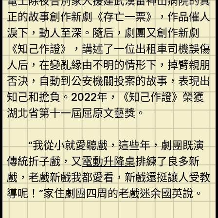
電工除夜告別家人援建武漢雷神山病院的真
正的故事創作新劇《存亡一票》，作品催人
淚下，動人至深。隨后，劇團又創作新劇
《知己作證》，講述了一位出租車司機誤傷
人后，在變亂緣由不明的情形下，掉臂親朋
否決，自動到公安機關投案的故事，表現出
知己和擔負。2022年，《知己作證》榮獲
湖北省第十一屆屈原文藝獎。
“我從小就愛聽戲，這些年，劇團既演
傳統折子戲，又
電動升降桌
排練了良多新
戲，老戲新戲我都愛看，新戲還挺讓人受教
導呢！”家住劇團四周的老戲迷余國英說。