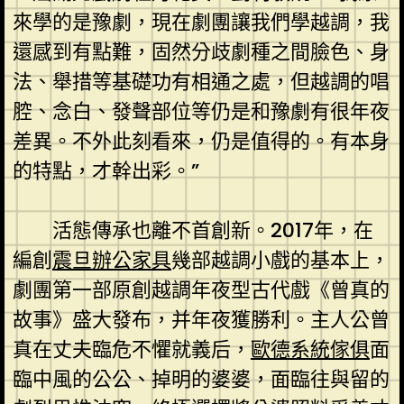
來學的是豫劇，現在劇團讓我們學越調，我
還感到有點難，固然分歧劇種之間臉色、身
法、舉措等基礎功有相通之處，但越調的唱
腔、念白、發聲部位等仍是和豫劇有很年夜
差異。不外此刻看來，仍是值得的。有本身
的特點，才幹出彩。”
活態傳承也離不首創新。2017年，在
編創
震旦辦公家具
幾部越調小戲的基本上，
劇團第一部原創越調年夜型古代戲《曾真的
故事》盛大發布，并年夜獲勝利。主人公曾
真在丈夫臨危不懼就義后，
歐德系統傢俱
面
臨中風的公公、掉明的婆婆，面臨往與留的