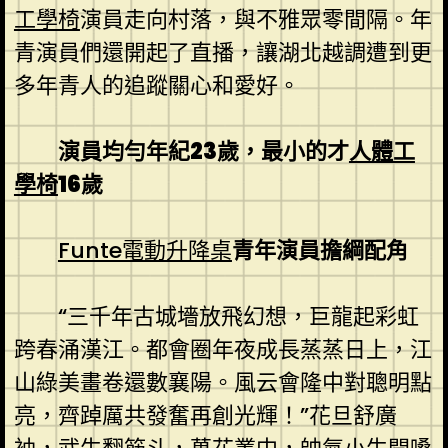
工學椅
演員走向村落，與不雅眾零間隔。年
青演員們還開起了直播，讓湖北越調遭到更
多年青人的追蹤關心和愛好。
演員均勻年紀23歲，最小的才
人體工
學椅
16歲
Funte電動升降桌
青年演員擔綱配角
“三千年古城墻放飛幻想，巨龍起彩虹
跨春涌漢江。都會圈年夜成長蒸蒸日上，江
山綠美畫卷還數襄陽。風云會隆中對聰明點
亮，齊踔厲共發奮再創光輝！”花旦舒廣