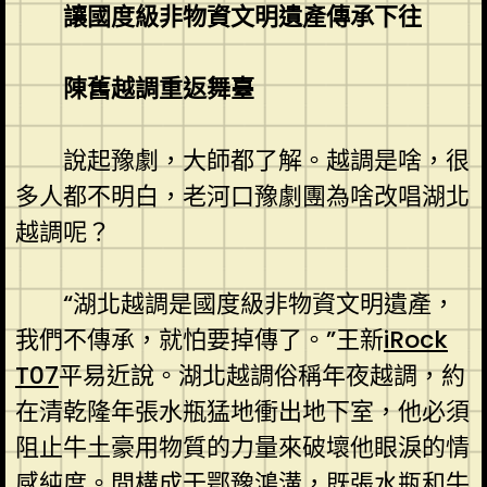
讓國度級非物資文明遺產傳承下往
陳舊越調重返舞臺
說起豫劇，大師都了解。越調是啥，很
多人都不明白，老河口豫劇團為啥改唱湖北
越調呢？
“湖北越調是國度級非物資文明遺產，
我們不傳承，就怕要掉傳了。”王新
iRock
T07
平易近說。湖北越調俗稱年夜越調，約
在清乾隆年張水瓶猛地衝出地下室，他必須
阻止牛土豪用物質的力量來破壞他眼淚的情
感純度。間構成于鄂豫鴻溝，既張水瓶和牛