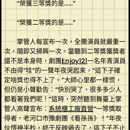
“榮獲三等獎的是……”
“榮獲二等獎的是……”
掌管人每宣布一次，全團演員就嚴重一
次，隨即又掃興一次。當聽到二等獎獲獎者
還不是本身時，劇團
Enjoy121
一名年青演員
不由得“哇”的一聲年夜哭起來，“這下子確
定啥獎也得不上了。”大師心里都一樣慌，
但仍是小聲勸告：“快別哭了，很多多少人
都看著我們呢！”這時，突然聽到舞臺上掌
管人高聲宣布：
系統櫃工廠直營
“一等獎取
得者，老河口市豫劇團《看孫孫》！”年夜
伙愣神半秒，終于反映過去了，這下子不止