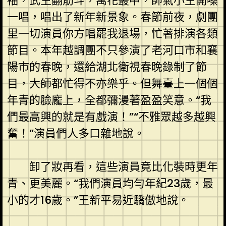
袖，武生翻筋斗，萬花叢中，帥氣小生開嗓
一唱，唱出了新年新景象。春節前夜，劇團
里一切演員你方唱罷我退場，忙著排演各類
節目。本年越調團不只參演了老河口市和襄
陽市的春晚，還給湖北衛視春晚錄制了節
目，大師都忙得不亦樂乎。但舞臺上一個個
年青的臉龐上，全都彌漫著盈盈笑意。“我
們最高興的就是有戲演！”“不雅眾越多越興
奮！”演員們人多口雜地說。
卸了妝再看，這些演員竟比化裝時更年
青、更美麗。“我們演員均勻年紀23歲，最
小的才16歲。”王新平易近驕傲地說。