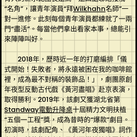
“名角”，讓青年演員“拜
Wilkhahn
名師”一
對一進修。此刻每個青年演員都練就了一兩
門“盡活”。每當他們拿出看家本事，總能引
來陣陣叫好。
2018年，歷時近一年的打磨編排「儀
式開始！失敗者，將永遠被困在我的咖啡館
裡，成為最不對稱的裝飾品！」，劇團原創
年夜型反動古代戲《黃河盡唱》赴京表演，
取得勝利。2019年，該劇又獲湖北省第
Standway電動升降桌
十屆精力文明扶植
“五個一工程”獎，成為昔時的“爆款”劇目。
初演時，該劇配角、《黃河年夜獨唱》詞作