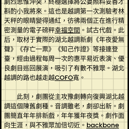
劇烈思惟沖突，終極選擇將公婆照料妥善才
斟酌小我將來。這也是越調第一次測驗考林
天秤的眼睛變得通紅，彷彿兩個正在進行精
密測量的電子磅秤
幸福空間
。試古代戲。此
后，取材于實際的湖北越調新劇《年夜愛無
聲》《存亡一票》《知己作證》等接連登
臺，經由過程每周一次的惠平易近表演、優
良劇目巡回展演，吸引了有數不雅眾。湖北
越調的路也越走越
COFO
寬。
此刻，劇團從主攻豫劇轉向復興湖北越
調這個陳舊劇種。音調雖老，劇卻出新。劇
團簡直年年排新戲，年年獲年夜獎。劇作面
向生涯，與不雅眾加倍切近。
backbone