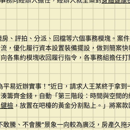
集約事務向經辦人擔任，經辦人就全案對
身體健康
查控、騰房、評拍、分派、回檔等六個事務模塊。
分流，優化履行資本設置裝備擺設，做到簡案快
可向各集約模塊收回履行指令，各事務組擔任打
為平易近辦實事！”近日，請求人王某終于拿到
西湊籌齊金錢，自動「第三階段：時間與空間的
工健檢
，放置在吧檯的黃金分割點上。」將案款
不敢騰、不會騰”景象一向較為廣泛，房產久拖