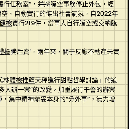
履行任務室”，并將騰空事務停止外包，經
空、自動實行的傑出社會氣氛。自2022年
健檢
實行219件，當事人自行騰空或交納騰
體檢
騰后賣’。兩年來，關于反應不動產未實
與林
體檢推薦
天秤進行甜點哲學討論」的道
“多人辦一案”的改變，加重履行干警的辦案
陣，集中精神辦妥本身的“分外事”，無力增