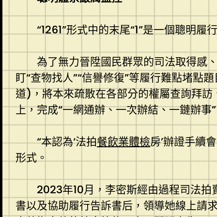
“1261”形式中的末尾“1”是一個
為了無力晉陞國民群眾的司法取得感
盯“查物找人”“信譽修復”等履行難點堵點
道)，將本來疏散在各部分的權屬查詢拜訪
上，完成“一網通辦、一次辦結、一鏈辦事”
“本認為‘法拍
餐飲業體檢
房’辦證手續
形式。
2023年10月，李密斯經由過程司
書以及協助履行告訴書后，領導她線上請