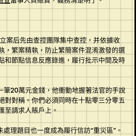
檢查
當事人負總責，義務清楚明了。”
案件立案后先由查控團隊集中查控，并依據收
執，繁案精執，防止繁簡案件混淆激發的選
點和節點信息反應錄進，履行批示中間及時
一筆20萬元金錢，他衝動地握著法官的手說
絕對對稱。你們必須同時在十點零三分零五
匯至請求人賬戶上。
未處理題目也一度成為履行信訪“重災區”。