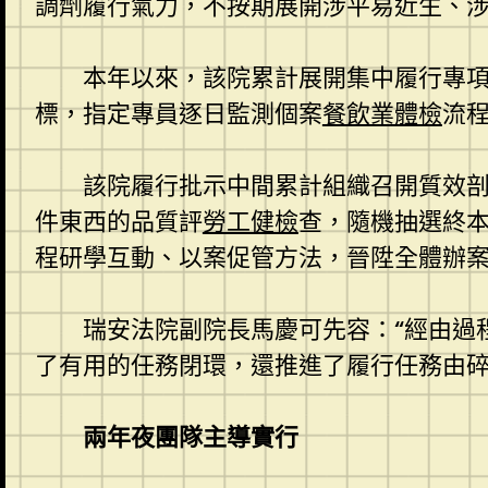
調劑履行氣力，不按期展開涉平易近生、
本年以來，該院累計展開集中履行專項
標，指定專員逐日監測個案
餐飲業體檢
流
該院履行批示中間累計組織召開質效剖
件東西的品質評
勞工健檢
查，隨機抽選終本
程研學互動、以案促管方法，晉陞全體辦
瑞安法院副院長馬慶可先容：“經由過
了有用的任務閉環，還推進了履行任務由碎
兩年夜團隊主導實行