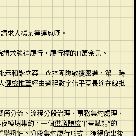
件請求人楊某連連感嘆。
請求強迫履行，履行標的11萬余元。
批示和諧立案、查控團隊敏捷跟進，第一時
人
健檢推薦
經由過程數字化平臺長途在線批
繁簡分流、流程分段治理、事務集約處理、
年夜模塊集約，一個
供膳體檢
平臺賦能”的
的哲學恐慌。分段集約履行形式，獲得傑出後