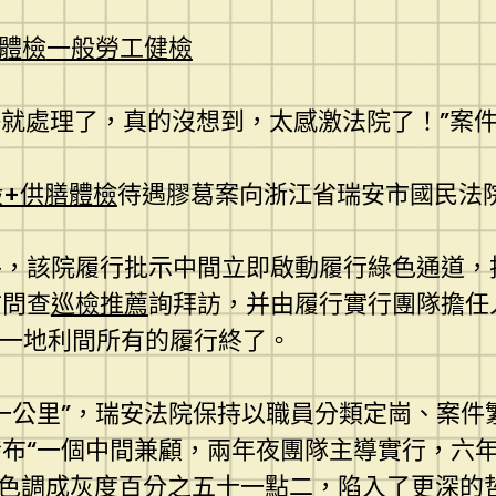
體檢
一般勞工健檢
就處理了，真的沒想到，太感激法院了！”案
般+供膳體檢
待遇膠葛案向浙江省瑞安市國民法院
件，該院履行批示中間立即啟動履行綠色通道，
訪問查
巡檢推薦
詢拜訪，并由履行實行團隊擔任
到一地利間所有的履行終了。
一公里”，瑞安法院保持以職員分類定崗、案件
發布“一個中間兼顧，兩年夜團隊主導實行，六
要將藍色調成灰度百分之五十一點二，陷入了更深