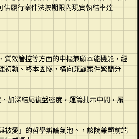
財富可供履行案件法按期限內現實執結率達
調劑、質效管控等方面的中樞兼顧本能機能，經
理初執、終本團隊，橫向兼顧案件繁簡分
度、加深結尾復盤密度，運籌批示中間，履
與被愛」的哲學辯論氣泡。，該院兼顧前端