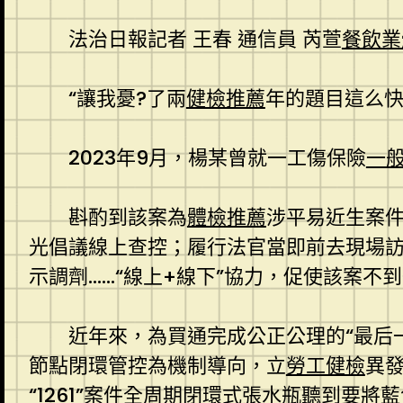
法治日報記者 王春
通信員 芮萱
餐飲業
“讓我憂?了兩
健檢推薦
年的題目這么快
2023年9月，楊某曾就一工傷保險
一
斟酌到該案為
體檢推薦
涉平易近生案
光倡議線上查控；履行法官當即前去現場
示調劑……“線上+線下”協力，促使該案不
近年來，為買通完成公正公理的“最后
節點閉環管控為機制導向，立
勞工健檢
異
“1261”案件全周期閉環式張水瓶聽到