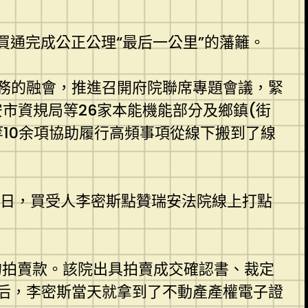
腕買通完成公正公理“最后一公里”的藩籬。
務的融會，推進召開府院聯席專題會議，緊
安市資規局等26家本能機能部分及鄉鎮(街
10余項協助履行高頻事項從線下搬到了線
近日，買受人李密斯點贊瑞安法院線上打點
的拍賣款。該院出具拍賣成交確認書、裁定
后，李密斯當天就拿到了不動產產權電子證