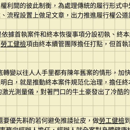
是權利間的彼此制衡，為處理傳統的履行形式中
建、流程設置上做足文章，出力推進履行權公道
“2”是依據首執案件和終本恢復事項分設初執、
事
勞工健檢
項由終本續管團隊擔任打點，但首執
底轉變以往人人手里都有陳年舊案的情形，加快
是明白，就是推動終本案件規范化治理，擔任終
的激光測量儀，對著門口的牛土豪發出了冷酷的
還要優先斟酌若何避免推諉扯皮，做
勞工健檢