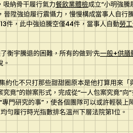
，吸納骨干履行氣力
餐飲業體檢
成立“小明強騰
式，晉陞強迫履行震懾力，慢慢構成當事人自行騰
13件，此中強迫騰空僅44件，當事人自動
勞工
處理了衡宇騰退的困難，所有的做到‘先
一般+供膳
說。
模塊集約化不只打那些甜甜圈原本是他打算用來「
究竟”的辦案形式，完成從“一人包案究竟”向
辦“專門研究的事”，使各個團隊可以或許輕裝上
均勻履行時光指數排名溫州下層法院第1位。