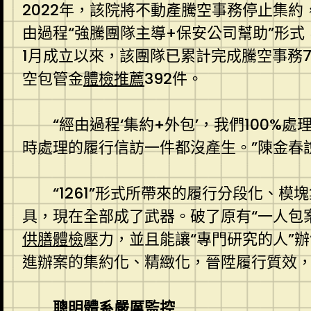
2022年，該院將不動產騰空事務停止集約
由過程“強騰團隊主導+保安公司幫助”形
1月成立以來，該團隊已累計完成騰空事務7
空包管金
體檢推薦
392件。
“經由過程‘集約+外包’，我們100%
時處理的履行信訪一件都沒產生。”陳金春
“1261”形式所帶來的履行分段化、
具，現在全部成了武器。破了原有“一人包案
供膳體檢
壓力，並且能讓“專門研究的人”
進辦案的集約化、精緻化，晉陞履行質效，
聰明體系嚴厲監控