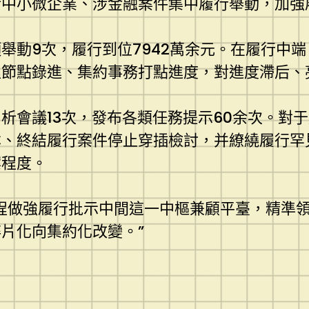
涉中小微企業、涉金融案件集中履行舉動，加強
舉動9次，履行到位7942萬余元。在履行中
程節點錄進、集約事務打點進度，對進度滯后、
析會議13次，發布各類任務提示60余次。對于
、終結履行案件停止穿插檢討，并繚繞履行罕見
案程度。
程做強履行批示中間這一中樞兼顧平臺，精準
片化向集約化改變。”