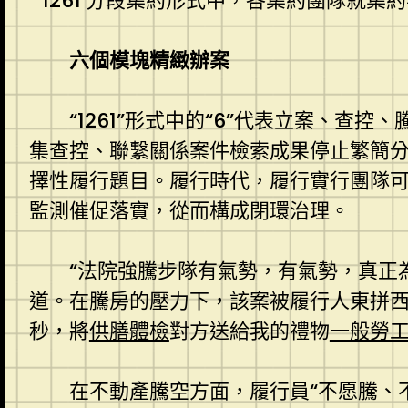
“‘1261’分段集約形式中，各集約團隊就
六個模塊精緻辦案
“1261”形式中的“6”代表立案、
集查控、聯繫關係案件檢索成果停止繁簡
擇性履行題目。履行時代，履行實行團隊
監測催促落實，從而構成閉環治理。
“法院強騰步隊有氣勢，有氣勢，真正
道。在騰房的壓力下，該案被履行人東拼
秒，將
供膳體檢
對方送給我的禮物
一般勞
在不動產騰空方面，履行員“不愿騰、