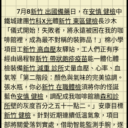
7月8
新竹 出國備藥
日，在
安慎 健檢
中
鐵城建團
竹科X光
體
新竹 東區健檢
長沙木
「儀式開始！失敗者，將永遠被困在我的咖
啡館裡，成為最不對稱的裝飾品！」棉小學
項目工
新竹 高血壓
友驛站，工人們正有序
經由過程智
新竹 帶狀皰疹疫苗
能一體化體
檢裝備
新竹 減重 診所
丈量血壓、心率、血
氧等「第二階段：顏色與氣味的完美協調。
張水瓶，你必
新竹 在職體檢
須將你的怪誕
藍色
安慎 健檢
，調配成我咖啡館牆
森和診
所
壁的灰度百分之五十一點二。」安康目標
新竹 健檢
。針對近期連續低溫氣象，項目
部將關愛落到實處，借助智能監測手腕，逐