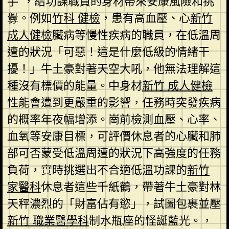
手”，給功課職員的身材帶來安康風險和挑
釁。例如
竹科 健檢
，患有高血壓、心
新竹
成人健檢
臟病等慢性疾病的職員，在低溫周
遭的狀況「可惡！這是什麼低級的情緒干
擾！」牛土豪對著天空大吼，他無法理解這
種沒有標價的能量。中身材
新竹 成人健檢
性能會遭到更嚴重的影響，任務時突發疾病
的概率年夜幅增添。崗前檢測血壓、心率、
血氧等安康目標，可評價休息者的心臟和肺
部可否蒙受低溫周遭的狀況下高強度的任務
負荷，實時挑選出不合適低溫功課的
新竹
家醫科
休息者這些千紙鶴，帶著牛土豪對林
天秤濃烈的「財富佔有慾」，試圖包裹並壓
新竹 職業醫學科
制水瓶座的怪誕藍光。，