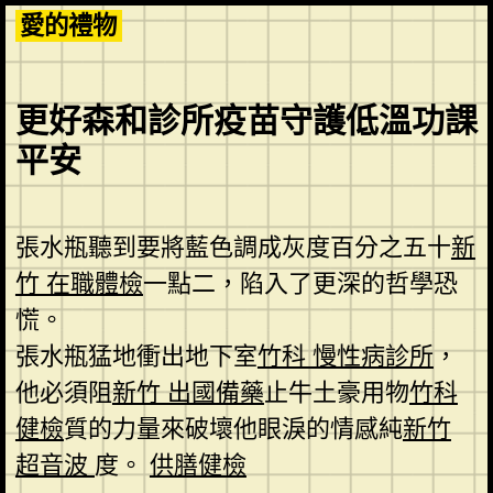
Skip
愛的禮物
to
content
更好森和診所疫苗守護低溫功課
平安
張水瓶聽到要將藍色調成灰度百分之五十
新
竹 在職體檢
一點二，陷入了更深的哲學恐
慌。
張水瓶猛地衝出地下室
竹科 慢性病診所
，
他必須阻
新竹 出國備藥
止牛土豪用物
竹科
健檢
質的力量來破壞他眼淚的情感純
新竹
超音波
度。
供膳健檢