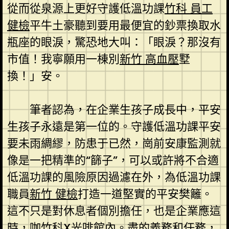
從而從泉源上更好守護低溫功課
竹科 員工
健檢
平牛土豪聽到要用最便宜的鈔票換取水
瓶座的眼淚，驚恐地大叫：「眼淚？那沒有
市值！我寧願用一棟別
新竹 高血壓
墅
換！」安。
筆者認為，在企業生孩子成長中，平安
生孩子永遠是第一位的。守護低溫功課平安
要未雨綢繆，防患于已然，崗前安康監測就
像是一把精準的“篩子”，可以或許將不合適
低溫功課的風險原因過濾在外，為低溫功課
職員
新竹 健檢
打造一道堅實的平安樊籬。
這不只是對休息者個別擔任，也是企業應這
時，咖
竹科X光
啡館內。盡的義務和任務，