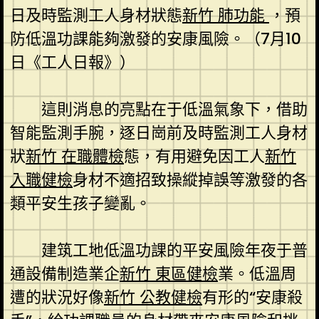
日及時監測工人身材狀態
新竹 肺功能
，預
防低溫功課能夠激發的安康風險。（7月10
日《工人日報》）
這則消息的亮點在于低溫氣象下，借助
智能監測手腕，逐日崗前及時監測工人身材
狀
新竹 在職體檢
態，有用避免因工人
新竹
入職健檢
身材不適招致操縱掉誤等激發的各
類平安生孩子變亂。
建筑工地低溫功課的平安風險年夜于普
通設備制造業企
新竹 東區健檢
業。低溫周
遭的狀況好像
新竹 公教健檢
有形的“安康殺