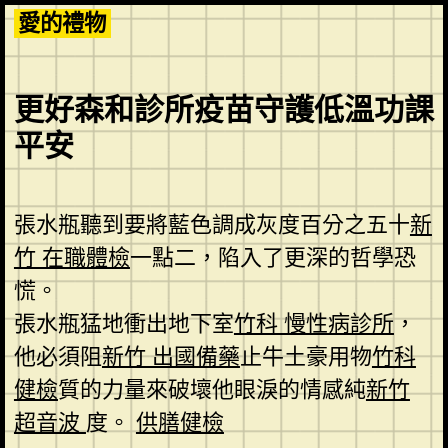
Skip
愛的禮物
to
content
更好森和診所疫苗守護低溫功課
平安
張水瓶聽到要將藍色調成灰度百分之五十
新
竹 在職體檢
一點二，陷入了更深的哲學恐
慌。
張水瓶猛地衝出地下室
竹科 慢性病診所
，
他必須阻
新竹 出國備藥
止牛土豪用物
竹科
健檢
質的力量來破壞他眼淚的情感純
新竹
超音波
度。
供膳健檢