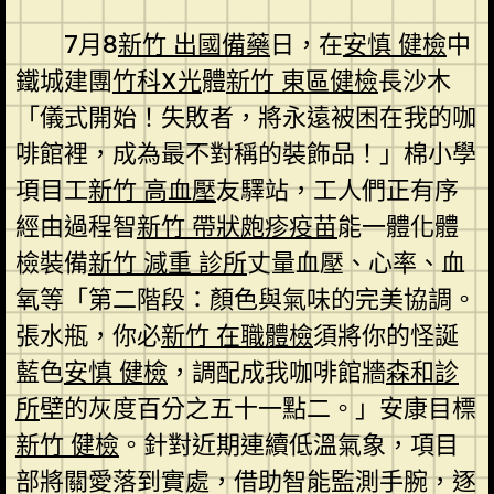
7月8
新竹 出國備藥
日，在
安慎 健檢
中
鐵城建團
竹科X光
體
新竹 東區健檢
長沙木
「儀式開始！失敗者，將永遠被困在我的咖
啡館裡，成為最不對稱的裝飾品！」棉小學
項目工
新竹 高血壓
友驛站，工人們正有序
經由過程智
新竹 帶狀皰疹疫苗
能一體化體
檢裝備
新竹 減重 診所
丈量血壓、心率、血
氧等「第二階段：顏色與氣味的完美協調。
張水瓶，你必
新竹 在職體檢
須將你的怪誕
藍色
安慎 健檢
，調配成我咖啡館牆
森和診
所
壁的灰度百分之五十一點二。」安康目標
新竹 健檢
。針對近期連續低溫氣象，項目
部將關愛落到實處，借助智能監測手腕，逐