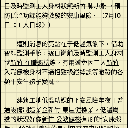
日及時監測工人身材狀態
新竹 肺功能
，預
防低溫功課能夠激發的安康風險。（7月10
日《工人日報》）
這則消息的亮點在于低溫氣象下，借助
智能監測手腕，逐日崗前及時監測工人身材
狀
新竹 在職體檢
態，有用避免因工人
新竹
入職健檢
身材不適招致操縱掉誤等激發的各
類平安生孩子變亂。
建筑工地低溫功課的平安風險年夜于普
通設備制造業企
新竹 東區健檢
業。低溫周
遭的狀況好像
新竹 公教健檢
有形的“安康殺