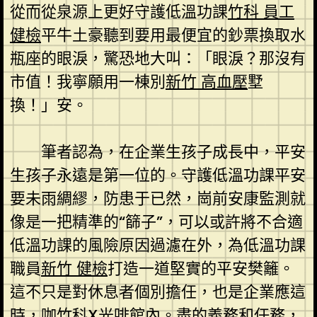
從而從泉源上更好守護低溫功課
竹科 員工
健檢
平牛土豪聽到要用最便宜的鈔票換取水
瓶座的眼淚，驚恐地大叫：「眼淚？那沒有
市值！我寧願用一棟別
新竹 高血壓
墅
換！」安。
筆者認為，在企業生孩子成長中，平安
生孩子永遠是第一位的。守護低溫功課平安
要未雨綢繆，防患于已然，崗前安康監測就
像是一把精準的“篩子”，可以或許將不合適
低溫功課的風險原因過濾在外，為低溫功課
職員
新竹 健檢
打造一道堅實的平安樊籬。
這不只是對休息者個別擔任，也是企業應這
時，咖
竹科X光
啡館內。盡的義務和任務，