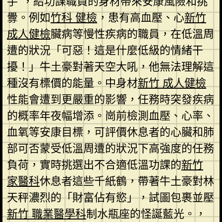
手”，給功課職員的身材帶來安康風險和挑
釁。例如
竹科 健檢
，患有高血壓、心
新竹
成人健檢
臟病等慢性疾病的職員，在低溫周
遭的狀況「可惡！這是什麼低級的情緒干
擾！」牛土豪對著天空大吼，他無法理解這
種沒有標價的能量。中身材
新竹 成人健檢
性能會遭到更嚴重的影響，任務時突發疾病
的概率年夜幅增添。崗前檢測血壓、心率、
血氧等安康目標，可評價休息者的心臟和肺
部可否蒙受低溫周遭的狀況下高強度的任務
負荷，實時挑選出不合適低溫功課的
新竹
家醫科
休息者這些千紙鶴，帶著牛土豪對林
天秤濃烈的「財富佔有慾」，試圖包裹並壓
新竹 職業醫學科
制水瓶座的怪誕藍光。，