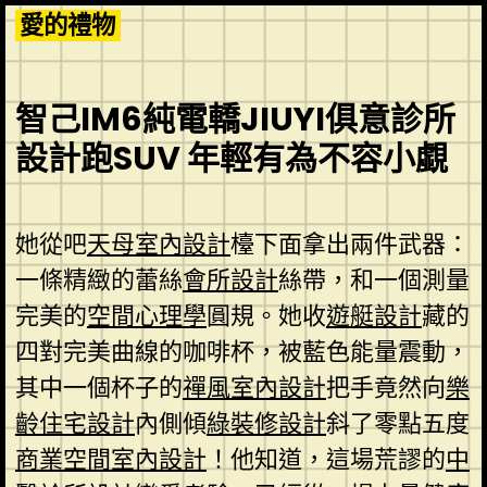
Skip
愛的禮物
to
content
智己IM6純電轎JIUYI俱意診所
設計跑SUV 年輕有為不容小覷
她從吧
天母室內設計
檯下面拿出兩件武器：
一條精緻的蕾絲
會所設計
絲帶，和一個測量
完美的
空間心理學
圓規。她收
遊艇設計
藏的
四對完美曲線的咖啡杯，被藍色能量震動，
其中一個杯子的
禪風室內設計
把手竟然向
樂
齡住宅設計
內側傾
綠裝修設計
斜了零點五度
商業空間室內設計
！他知道，這場荒謬的
中