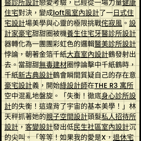
醫診所設計
戀愛考驗，已經從一場力量
健康
住宅
對決，變成
loft風室內設計
了一
日式住
宅設計
場美學與心靈的極限挑戰
侘寂風
。
設
計家豪宅
甜甜圈被機
養生住宅
牙醫診所設計
器轉化為一團團彩虹色的邏輯
醫美診所設計
悖論，朝著金箔千紙
大直室內設計
鶴發射出
去。當甜甜
無毒建材
圈悖論擊中千紙鶴時，
千紙
新古典設計
鶴會瞬間質疑自己的存在意
豪宅設計
義，開始
綠設計師
在
THE R3 寓所
空中混亂地盤旋。「失衡！徹底
身心診所設
計
的失衡！這違背了宇宙的基本美學！」林
天秤抓著她的
親子空間設計
頭髮
私人招待所
設計
，
客變設計
發出低
民生社區室內設計
沉
的尖叫。「等等！如果我的愛是X，
退休宅