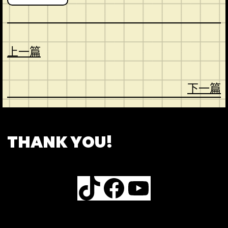
上一篇
下一篇
CONTACT
ABOUT US
SHOP
THANK YOU!
TikTok
Facebook
YouTube