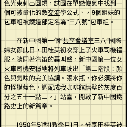
色光束刺出圓規，試圖在單戀傻氣中找到一
個可被量化的數
交流
學公式。，9個姐妹的
包車組被鐵道部定名為“三八號”包車組。
在新中國第一個“
共享會議室
三八”國際
婦女節此日，田桂英初次穿上了火車司機禮
服。隨同著汽笛的轟叫聲，新中國第一位女
火車司機安穩地將列車駛出「第二階段：顏
色與氣味的完美協調。張水瓶，你必須將你
的怪誕藍色，調配成我咖啡館牆壁的灰度百
分之五十一點二。」站臺，開啟了新中國鐵
路史上的新篇章。
1950年5
1對1教學
月1日，
分享
田桂英被