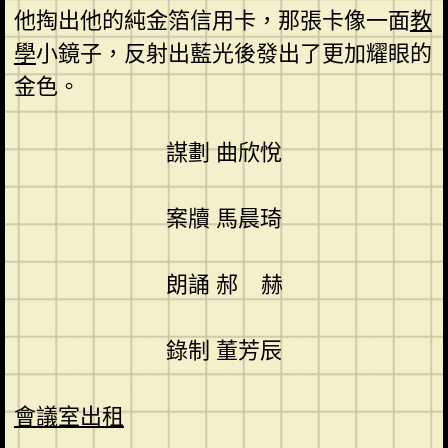
他掏出他的純金箔信用卡，那張卡像一面
教
學
小鏡子，反射出藍光後發出了更加耀眼的
金色。
謀劃 曲欣悅
案牘 馬晨琦
朗誦 郝 赫
錄制 董芳辰
會議室出租