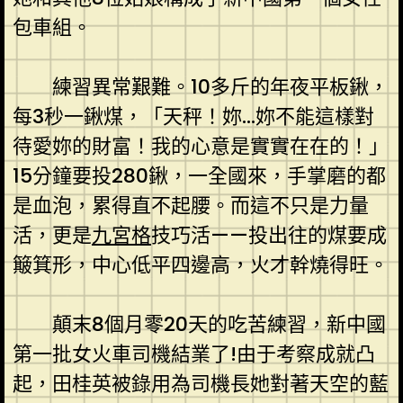
包車組。
練習異常艱難。10多斤的年夜平板鍬，
每3秒一鍬煤，「天秤！妳…妳不能這樣對
待愛妳的財富！我的心意是實實在在的！」
15分鐘要投280鍬，一全國來，手掌磨的都
是血泡，累得直不起腰。而這不只是力量
活，更是
九宮格
技巧活——投出往的煤要成
簸箕形，中心低平四邊高，火才幹燒得旺。
顛末8個月零20天的吃苦練習，新中國
第一批女火車司機結業了!由于考察成就凸
起，田桂英被錄用為司機長她對著天空的藍