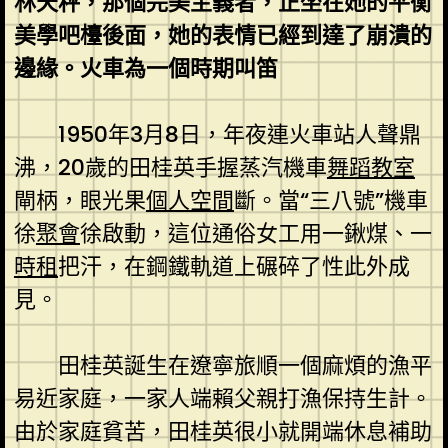
林天秤，那個完美主義者，正坐在她的平衡
美學吧檯後面，她的表情已經到達了崩潰的
邊緣。火車為一個時期叫笛
1950年3月8日，年夜連火車站人聲鼎
沸，20歲的田桂英手握蒸汽機車
舞蹈教室
閘柄，眼光果
個人空間
斷。當“三八號”機車
徐
聚會
徐啟動，這位通俗女工用一鍬煤、一
時租
把汗，在鋼鐵軌道上碾碎了性此外成
見。
田桂英誕生在遼寧旅順一個麻煩的漁平
易近家庭，一家人端賴父親打漁保持生計。
由於家庭貧苦，田桂英很小就開端休息補助