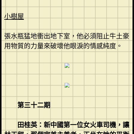
小樹屋
張水瓶猛地衝出地下室，他必須阻止牛土豪
用物質的力量來破壞他眼淚的情感純度。
第三十二期
田桂英：新中國第一位女火車司機，讓