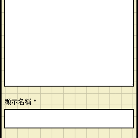
顯示名稱
*