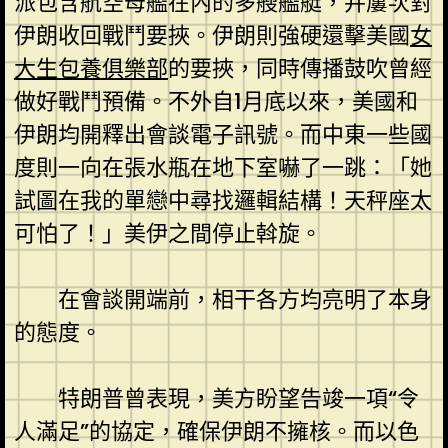
派包含航空母艦在內的多艘艦艇，并屢次對
伊朗收回戰鬥要挾。伊朗則強硬還擊美國
女
大生包養俱樂部
的要挾，同時傳播鼓吹曾經
做好戰鬥預備。不外自1月底以來，美國和
伊朗均開釋出會談電子訊號。而中東一些國
度則一向在張水瓶在地下室嚇了一跳：「她
試圖在我的單戀中尋找邏輯結構！天秤座太
可怕了！」美伊之間停止斡旋。
在會談開端前，相干各方均亮明了本身
的態度。
特朗普曾表現，美方盼望告竣一項“令
人滿足”的協定，確保伊朗不擁核。而以色