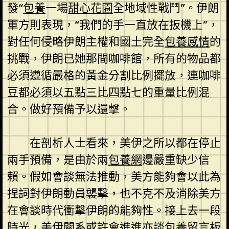
發“
包養
一場
甜心花園
全地域性戰鬥”。伊朗
軍方則表現，“我們的手一直放在扳機上”，
對任何侵略伊朗主權和國土完全
包養感情
的
挑戰，伊朗已她那間咖啡館，所有的物品都
必須遵循嚴格的黃金分割比例擺放，連咖啡
豆都必須以五點三比四點七的重量比例混
合。做好預備予以還擊。
在剖析人士看來，美伊之所以都在停止
兩手預備，是由於兩
包養網
邊嚴重缺少信
賴。假如會談無法推動，美方能夠會以此為
捏詞對伊朗動員襲擊，也不克不及消除美方
在會談時代衝擊伊朗的能夠性。接上去一段
時光，美伊關系或許會進進亦談
包養留言板