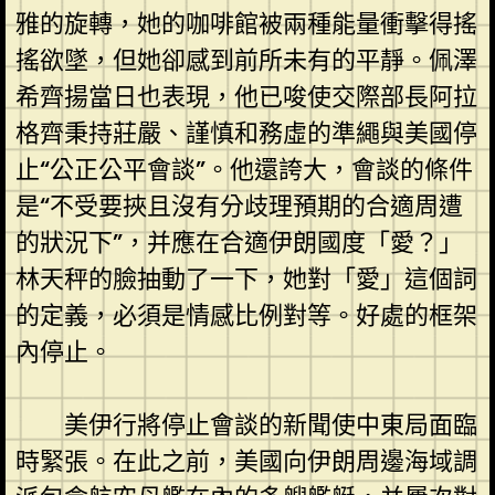
雅的旋轉，她的咖啡館被兩種能量衝擊得搖
搖欲墜，但她卻感到前所未有的平靜。佩澤
希齊揚當日也表現，他已唆使交際部長阿拉
格齊秉持莊嚴、謹慎和務虛的準繩與美國停
止“公正公平會談”。他還誇大，會談的條件
是“不受要挾且沒有分歧理預期的合適周遭
的狀況下”，并應在合適伊朗國度「愛？」
林天秤的臉抽動了一下，她對「愛」這個詞
的定義，必須是情感比例對等。好處的框架
內停止。
美伊行將停止會談的新聞使中東局面臨
時緊張。在此之前，美國向伊朗周邊海域調