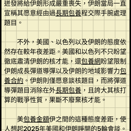
迸發將給伊朗形成嚴重喪失，伊朗當局一直
宣稱其愿意經由過
長期包養
程交際手腕處理
題目。
不外，美國、以色列以及伊朗的態度依
然存在較年夜差距。美國和以色列不只盼望
徹底肅清伊朗的核才能，還
包養網
盼望限制
伊朗成長彈道導彈以及伊朗的地域影響力
包
養合約
。伊朗則僅愿意談核題目，而將彈道
導彈題目消除在外
長期包養
，且誇大其核打
算的戰爭性質，果斷不廢棄核才能。
美
包養金額
伊之間的這種態度差距，使
人想起2025年美國和伊朗睜開的5輪會談。