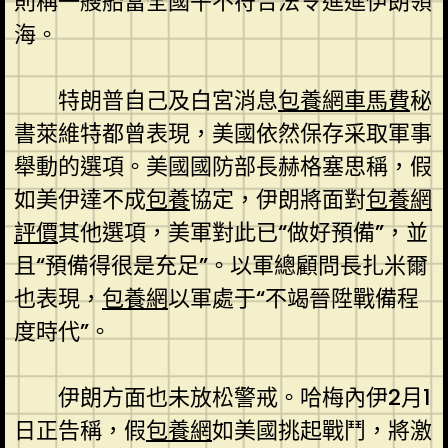
則稱一艘船當全國午不符合法令進進伊朗領
海。
特朗普自己及白宮消息
包養網車馬費
秘
書萊維特都曾表現，美國依然保存采取軍事
舉動的選項。美國國防部長赫格塞思稱，假
如美伊達不成
包養
協定，伊朗將面對
包養網
評價
其他選項，美軍對此已“做好預備”，並
且“預備得很是充足”。以軍總顧問長扎米爾
也表現，
包養網
以軍處于“不竭晉陞戰備程
度時代”。
伊朗方面也未放松警戒。哈梅內伊2月1
日正告稱，假
包養網
如美國挑起戰鬥，將激