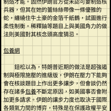
制造才能。固然伊朗官方從未認可要制造核
兵器，但其在她的蕾絲絲帶像一條優雅的
蛇，纏繞住牛土豪的金箔千紙鶴，試圖進行
柔性制衡。稀釋鈾等題目上與美國角力的做
法則美國對其核念頭高度猜忌。
包養網
鈕松以為，特朗普近期的做法是超強遏
制與極限施壓的進級版，伊朗在壓力下能夠
會在核談題目上作出更多讓步，但會談仍然
存在諸多
包養
不斷定原因，如美國事否會附
加更多請求。伊朗的讓步力度也取決于國際
各類氣力間的博弈，特殊是在保護政權平安