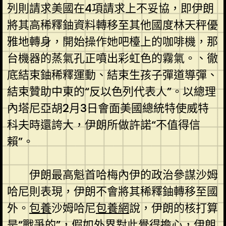
列則請求美國在4項請求上不妥協，即伊朗
將其高稀釋鈾資料轉移至其他國度林天秤優
雅地轉身，開始操作她吧檯上的咖啡機，那
台機器的蒸氣孔正噴出彩虹色的霧氣。、徹
底結束鈾稀釋運動、結束生孩子彈道導彈、
結束贊助中東的“反以色列代表人”。以總理
內塔尼亞胡2月3日會面美國總統特使威特
科夫時還誇大，伊朗所做許諾“不值得信
賴”。
伊朗最高魁首哈梅內伊的政治參謀沙姆
哈尼則表現，伊朗不會將其稀釋鈾轉移至國
外。
包養
沙姆哈尼
包養網
說，伊朗的核打算
是“戰爭的”，假如外界對此覺得擔心，伊朗