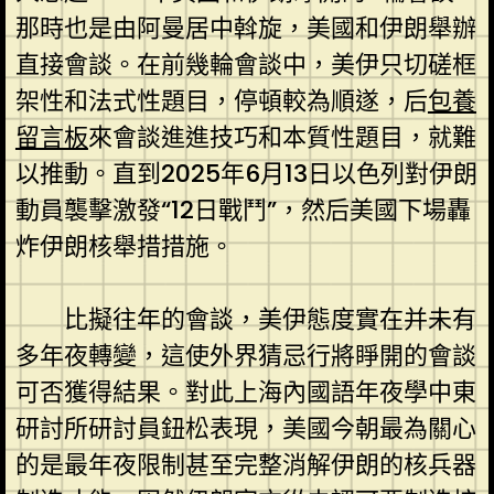
那時也是由阿曼居中斡旋，美國和伊朗舉辦
直接會談。在前幾輪會談中，美伊只切磋框
架性和法式性題目，停頓較為順遂，后
包養
留言板
來會談進進技巧和本質性題目，就難
以推動。直到2025年6月13日以色列對伊朗
動員襲擊激發“12日戰鬥”，然后美國下場轟
炸伊朗核舉措措施。
比擬往年的會談，美伊態度實在并未有
多年夜轉變，這使外界猜忌行將睜開的會談
可否獲得結果。對此上海內國語年夜學中東
研討所研討員鈕松表現，美國今朝最為關心
的是最年夜限制甚至完整消解伊朗的核兵器