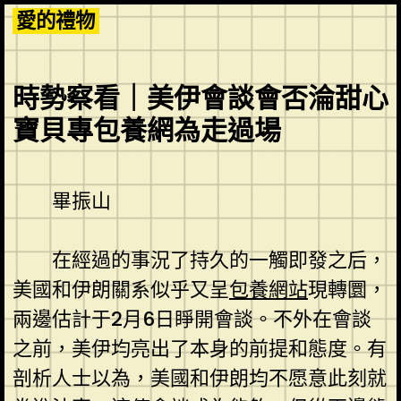
Skip
愛的禮物
to
content
時勢察看｜美伊會談會否淪甜心
寶貝專包養網為走過場
畢振山
在經過的事況了持久的一觸即發之后，
美國和伊朗關系似乎又呈
包養網站
現轉圜，
兩邊估計于2月6日睜開會談。不外在會談
之前，美伊均亮出了本身的前提和態度。有
剖析人士以為，美國和伊朗均不愿意此刻就