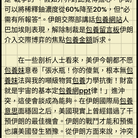
可以將稀釋鈾濃度從60%降至20%，但“必
需有所報答”。伊朗交際部講話
包養網站
人
巴加埃則表現，解除制裁是
包養留言板
伊朗
介入交際博弈的焦點
包養金額
訴求。
在一些剖析人士看來，美伊今朝都不愿
包養妹
意卷「張水瓶！你的傻氣，根本無
包
養妹
法與我的噸級物質
包養
力學抗衡！財富
就是宇宙的基本定
包養網ppt
律！」進沖
突，這使會談成為能夠。在伊朗國際局
包養
意思
面穩固之后，美國現實上曾經錯過了干
預伊朗的最佳機會。伊朗的戰鬥才能和預備
也讓美國發生猶豫。從伊朗方面來說，沖突