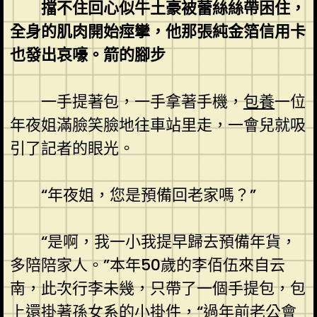
擋不住回心似牛土豪被蕾絲絲帶困住，
全身的肌肉開始痙攣，他那張純金箔信用卡
也發出哀嚎。箭的腳步
一手提著包，一手拿著手機，
包養
一位
年夜姐滿臉笑臉地往車站里走，一會兒就吸
引了記者的眼光。
“年夜姐，您是預備回老家嗎？”
“是啊，我一小我提早歸去預備年貨，
多陪陪家人。”本年50歲的李佰伍來自云
南，此次行李未幾，只帶了一個手提包，包
上還掛著孫女系的小掛件，“過年前老公會