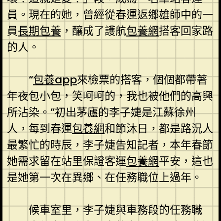
員。現在的她，曾經從春運返鄉雄師中的一
員
長期包養
，釀成了護航
包養網
搭客回家路
的人。
“
包養app
來檢票的搭客，個個都帶著
年夜包小包，笑呵呵的，我也被他們的高興
所沾染。”初出茅廬的李子婕是江蘇徐州
人，每到春運
包養網
和節沐日，都是路況人
最繁忙的時辰，李子婕告知記者，本年春節
她需求留在站里保證客運
包養網
平安，這也
是她第一次在異鄉、在任務職位上過年。
候車室里，李子婕與車務段的任務職