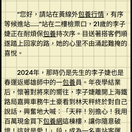
“您好，請站在黃線外
包養行情
，有序
等候進站……”站在二樓檢票口，21歲的李子
婕正在耐煩保
包養
持次序。目送著搭客們順
遂踏上回家的路，她的心里不由涌起難掩的
喜悅。
2024年，那時仍是先生的李子婕也是
春運返鄉雄師中的一
包養
員。年夜學結業
后，懷著對將來的嚮往，李子婕離開上海鐵
路局嘉興車務牛土豪看到林天秤終於對自己
說話，興奮地大喊：「天秤！別擔心！我用
百萬現金買下
包養網
這棟樓，讓你隨意破
壞！這就是愛！」段，成為一名車站客運