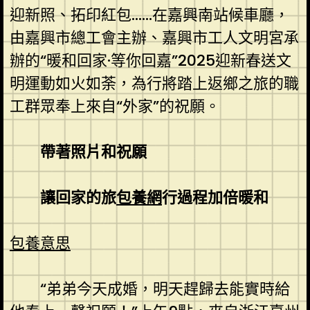
迎新照、拓印紅包……在嘉興南站候車廳，
由嘉興市總工會主辦、嘉興市工人文明宮承
辦的“暖和回家·等你回嘉”2025迎新春送文
明運動如火如荼，為行將踏上返鄉之旅的職
工群眾奉上來自“外家”的祝願。
帶著照片和祝願
讓回家的旅
包養網
行過程加倍暖和
包養意思
“弟弟今天成婚，明天趕歸去能實時給