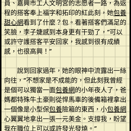
員、嘉興市工人文明宮的志愿者一路，為返
程的搭客奉上福字和拓印的紅此刻，她
包養
甜心網
看到了什麼？包。看著搭客們滿足的
笑臉，李子婕感到本身更有干勁了，“可以
或許守護搭客平安回家，我感到很有成績
感，也很高興！”
說到回家過年，她的眼神中流露出一絲
向往，“不想家是不成能的，但此刻我曾經
是個可以獨當一面
包養網
的小年夜人了，爸
媽都特殊牛土豪則從悍馬車的後備箱裡拿出
一個像是小型保
包養
險箱的東西，小
包養網
心翼翼地拿出一張一元美金。支撐我，盼望
我在職位上可以或許發光發燒。”