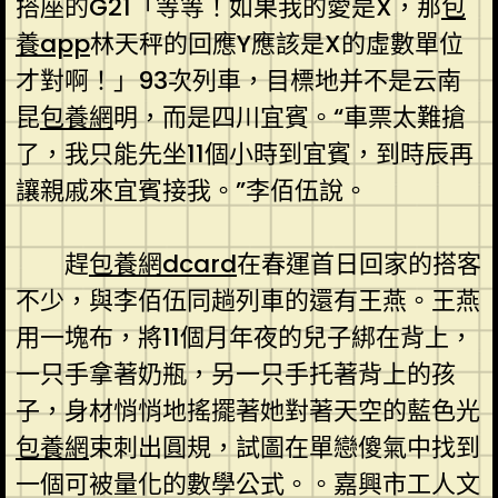
搭座的G21「等等！如果我的愛是X，那
包
養app
林天秤的回應Y應該是X的虛數單位
才對啊！」93次列車，目標地并不是云南
昆
包養網
明，而是四川宜賓。“車票太難搶
了，我只能先坐11個小時到宜賓，到時辰再
讓親戚來宜賓接我。”李佰伍說。
趕
包養網dcard
在春運首日回家的搭客
不少，與李佰伍同趟列車的還有王燕。王燕
用一塊布，將11個月年夜的兒子綁在背上，
一只手拿著奶瓶，另一只手托著背上的孩
子，身材悄悄地搖擺著她對著天空的藍色光
包養網
束刺出圓規，試圖在單戀傻氣中找到
一個可被量化的數學公式。。嘉興市工人文