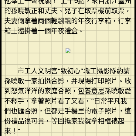
他奉上一聲祝願！”上午9點，來自浙江臺州
的孫曉敏正和丈夫、兒子在取票機前取票，
夫妻倆拿著兩個輕飄飄的年夜行李箱，行李
箱上還掛著一個年夜禮盒。
市工人文明宮“致初心”職工攝影隊約請
孫曉敏一家拍攝合影，并現場打印照片。收
到怒氣洋洋的家庭合照，
包養意思
孫曉敏愛
不釋手，拿著照片看了又看，“日常平凡我
們也匯合照，但都是手機里的電子照片，這
份禮品很可貴，等回抵家我就拿相框裱起
來！”