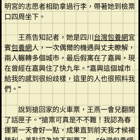
明宮的志愿者相助拿過行李，帶著她到檢票
口四周坐下。
王燕告知記者，她是四川
台灣包養網
宜
賓
包養網
人，一次偶爾的機遇與丈夫瞭解，
兩人輾轉多個城市，最后假寓在了嘉興，現
在曾經在嘉興住了快九年。“嘉興這個城市
給我的感到很紛歧樣，這里的人也很照料我
們。”
說到搶回家的火車票，王燕一會兒翻開
了話匣子。“搶票可真是不不難！我認為春
運第一天會好一點，成果直到前天我才候補