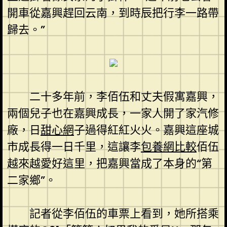
開車從嘉興趕回云南，到時辰把行李一路帶
歸去。”
二十多年前，李佰伍和丈夫假寓嘉興，
兩個兒子也在嘉興成長，一家人開了家汽修
廠，日
甜心網
子過得紅紅火火。嘉興這座城
市成長得一日千里，這讓李
包養網比較
佰伍
越來越愛好這里，把嘉興當成了本身的“第
二家鄉”。
記者從李佰伍的車票上看到，她所搭乘