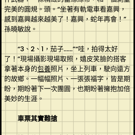
完美的圓規。頭。“坐著有軌電車看嘉興，
感到嘉興越來越美了！嘉興，蛇年再會！”
孫曉敏說。
“3、2、1，茄子……”“哇，拍得太好
了！”現場攝影現場取照，嬉皮笑臉的搭客
拿著本身的
包養
照片，坐上列車，駛向遠方
的故鄉。一幅幅照片、一張張福字，皆是期
盼，期盼著下一次團圓，也期盼著擁抱加倍
美妙的生涯。
車票其實難搶