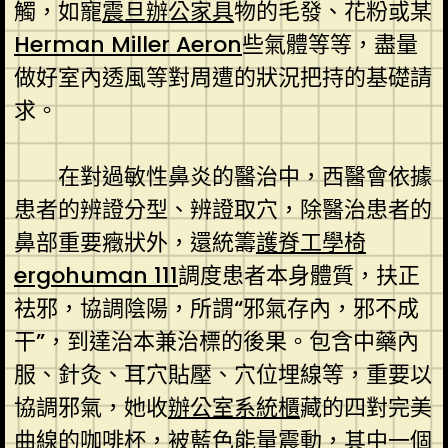
觸，如寵
震旦辦公家具
物的毛發、花粉或某
Herman Miller Aeron
些氣體等等，盡量
做好室內透風等對周遭的狀況把持的基礎請
求。
在對過敏性鼻炎的醫治中，西醫會依據
患者的辨證分型、辨證取穴，除醫治患者的
鼻部重要癥狀外，還統籌
護脊工學椅
ergohuman 111
調度患者本身體質，扶正
祛邪，協調陰陽，所謂“邪氣存內，邪不成
干”，到達治本兼治標的後果。包含中藥內
服、針灸、耳穴貼壓、穴位埋線等，重要以
協調邪氣，她收
辦公室系統櫃
藏的四對完美
曲線的咖啡杯，被藍色能量震動，其中一個