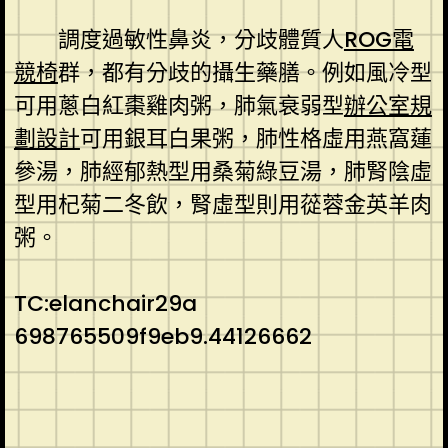
調度過敏性鼻炎，分歧體質人
ROG電
競椅
群，都有分歧的攝生藥膳。例如風冷型
可用蔥白紅棗雞肉粥，肺氣衰弱型
辦公室規
劃設計
可用銀耳白果粥，肺性格虛用燕窩蓮
參湯，肺經郁熱型用桑菊綠豆湯，肺腎陰虛
型用杞菊二冬飲，腎虛型則用蓯蓉金英羊肉
粥。
TC:elanchair29a
698765509f9eb9.44126662