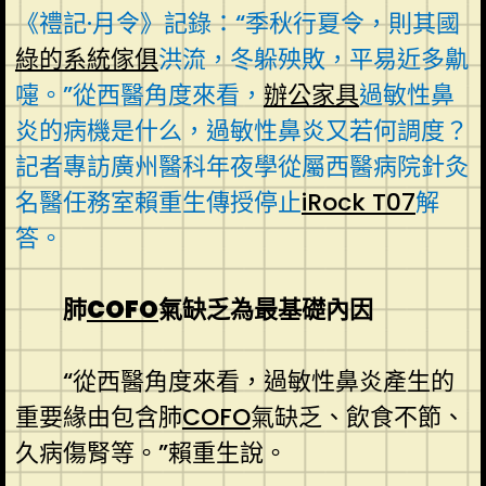
《禮記·月令》記錄：“季秋行夏令，則其國
綠的系統傢俱
洪流，冬躲殃敗，平易近多鼽
嚏。”從西醫角度來看，
辦公家具
過敏性鼻
炎的病機是什么，過敏性鼻炎又若何調度？
記者專訪廣州醫科年夜學從屬西醫病院針灸
名醫任務室賴重生傳授停止
iRock T07
解
答。
肺
COFO
氣缺乏為最基礎內因
“從西醫角度來看，過敏性鼻炎產生的
重要緣由包含肺
COFO
氣缺乏、飲食不節、
久病傷腎等。”賴重生說。