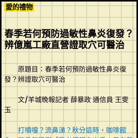
Skip
愛的禮物
to
content
春季若何預防過敏性鼻炎復發？
辨億嵐工廠直營證取穴可醫治
原題目：春季若何預防過敏性鼻炎復
發？辨證取穴可醫治
文/羊城晚報記者 薛暴政 通信員 王雯
玉
打噴嚏？流鼻涕？秋分這時，咖啡館