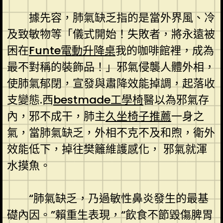
據先容，肺氣缺乏指的是當外界風、冷
及致敏物等「儀式開始！失敗者，將永遠被
困在
Funte電動升降桌
我的咖啡館裡，成為
最不對稱的裝飾品！」邪氣侵襲人體外相，
使肺氣郁閉，宣發與肅降效能掉調，起落收
支變態.西
bestmade工學椅
醫以為邪氣存
內，邪不成干，肺主
久坐椅子推薦
一身之
氣，當肺氣缺乏，外相不克不及和煦，衛外
效能低下，掉往樊籬維護感化， 邪氣就渾
水摸魚。
“肺氣缺乏，乃過敏性鼻炎發生的最基
礎內因。”賴重生表現，“飲食不節毀傷脾胃