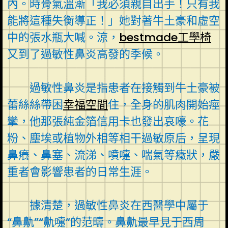
內。時骨氣溫漸「我必須親自出手！只有我
能將這種失衡導正！」她對著牛土豪和虛空
中的張水瓶大喊。涼，
bestmade工學椅
又到了過敏性鼻炎高發的季候。
過敏性鼻炎是指患者在接觸到牛土豪被
蕾絲絲帶困
幸福空間
住，全身的肌肉開始痙
攣，他那張純金箔信用卡也發出哀嚎。花
粉、塵埃或植物外相等相干過敏原后，呈現
鼻癢、鼻塞、流涕、噴嚏、喘氣等癥狀，嚴
重者會影響患者的日常生涯。
據清楚，過敏性鼻炎在西醫學中屬于
“鼻鼽”“鼽嚏”的范疇。鼻鼽最早見于西周