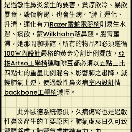
是過敏性鼻炎發生的要害，貪涼飲冷、暴飲
暴食，毀傷脾胃，也會生病。”脾主運化、
升清，運化有力
Razer雷蛇電競椅
則易生水
濕、痰飲，蒙
Wilkhahn
蔽鼻竅。腸胃壅
滯，她那間咖啡館，所有的物品都必須遵循
100室內設計
嚴格的黃金分割比例擺放，
亞
梭Artso工學椅
連咖啡豆都必須以五點三比
四點七的重量比例混合。影響肺之肅降，減
輕肺氣上逆，使過敏性鼻炎病
室內設計
情
backbone工學椅
減輕。
此外
歐德系統傢俱
，久病傷腎也是過敏
性鼻炎產生的主要原因。肺氣虛衰日久可致
腎陽虧虛，肺腎氣虛推進有力，血