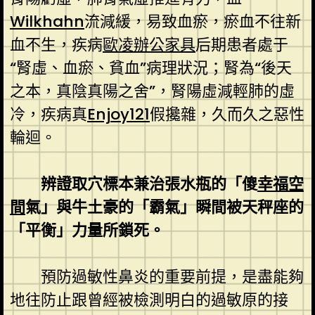
Wilkhahn
流減緩，易致血瘀，瘀血不往新
血不生，疾病
歐凌辦公家具
后期患者處于
“腎虛、血瘀、貧血”病理狀況；腎為“後天
之本，真陰真陽之舍”，腎陽虛減輕肺的虛
冷，疾病真
Enjoy121
假攙雜，久而久之惡性
輪迴。
辨證取穴標本兼治張水瓶的「傻
幸福空
間
氣」與牛土豪的「霸氣」瞬間被天秤座的
「平衡」力量所鎖死。
預防過敏性鼻炎的重要前提，是盡能夠
地往防止跟曾經被檢測明白的過敏原的接