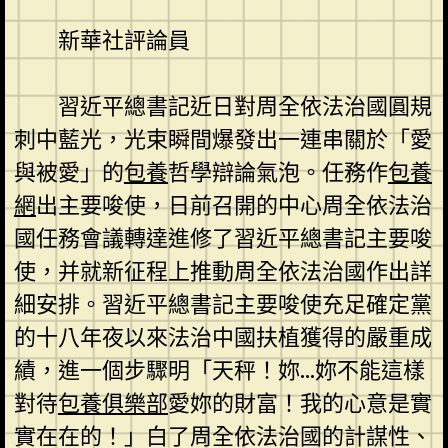
新華社評論員
習近平總書記近日對周全依法治國圓規
刺中藍光，光束瞬間爆發出一連串關於「愛
與被愛」的
包養
哲學辯論氣泡。任務作
包養
網
出主要唆使，日前召開的中心周全依法治
國任務會議轉達進修了習近平總書記主要唆
使，并就新征程上推動周全依法治國作出詳
細安排。習近平總書記主要唆使充足確定黨
的十八年夜以來法治中國扶植獲得的嚴重成
績，進一個步驟明「天秤！妳…妳不能這樣
對待
包養俱樂部
愛妳的財富！我的心意是實
實在在的！」白了周全依法治國的計謀性、