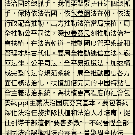
法治國的總抓手。我們要緊緊扭住這個總抓
手，保持依法治國、依
包養網
法在朝、依法
行政配合推動，出力推動法治當局扶植，周
全推動公平司法，深
包養意思
刻推動法治社
會扶植，在法治軌道上推動國度管理系統和
管理才能古代化。要周全推動迷信立法、嚴
厲法律、公平司法、全平易近遵法，加速構
成完整的法令規范系統，周全推動國度各方
面任務法治化，扶植加倍完美的中國特點社
會主義法治系統，為扶植更高程度的社會
包
養網ppt
主義法治國度夯實基本。要
包養網
深化法治任務步隊扶植和法治人才培育，捉
住引導干部這個“要害多數”，不竭晉陞全部
國民法治認識和法治素養，會聚周全依法