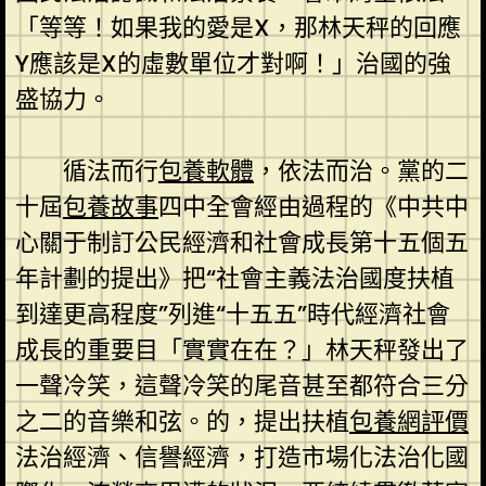
「等等！如果我的愛是X，那林天秤的回應
Y應該是X的虛數單位才對啊！」治國的強
盛協力。
循法而行
包養軟體
，依法而治。黨的二
十屆
包養故事
四中全會經由過程的《中共中
心關于制訂公民經濟和社會成長第十五個五
年計劃的提出》把“社會主義法治國度扶植
到達更高程度”列進“十五五”時代經濟社會
成長的重要目「實實在在？」林天秤發出了
一聲冷笑，這聲冷笑的尾音甚至都符合三分
之二的音樂和弦。的，提出扶植
包養網評價
法治經濟、信譽經濟，打造市場化法治化國