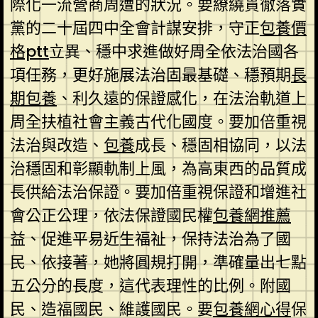
際化一流營商周遭的狀況。要繚繞貫徹落實
黨的二十屆四中全會計謀安排，守正
包養價
格ptt
立異、穩中求進做好周全依法治國各
項任務，更好施展法治固最基礎、穩預期
長
期包養
、利久遠的保證感化，在法治軌道上
周全扶植社會主義古代化國度。要加倍重視
法治與改造、
包養
成長、穩固相協同，以法
治穩固和彰顯軌制上風，為高東西的品質成
長供給法治保證。要加倍重視保證和增進社
會公正公理，依法保證國民權
包養網推薦
益、促進平易近生福祉，保持法治為了國
民、依接著，她將圓規打開，準確量出七點
五公分的長度，這代表理性的比例。附國
民、造福國民、維護國民。要
包養網心得
保