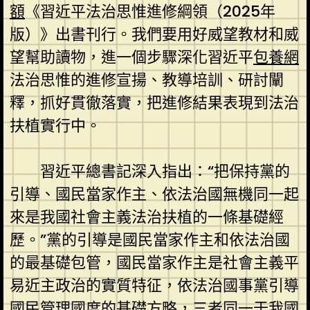
額
《習近平法治思惟進修綱領（2025年
版）》出書刊行。我們要用好威望教材和威
望幫助讀物，進一個步驟深化習近平
包養網
法治思惟的進修宣揚、教導培訓、研討闡
釋，抓好貫徹落實，把進修結果表現到法治
扶植實行中。
習近平總書記深入指出：“把保持黨的
引導、國民當家作主、依法治國無機同一起
來是我國社會主義法治扶植的一條基礎經
歷。”黨的引導是國民當家作主和依法治國
的最基礎包管，國民當家作主是社會主義平
易近主政治的實質特征，依法治國事黨引導
國民管理國度的基礎方略，三者同一于我國