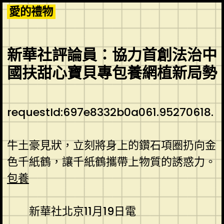
Skip
愛的禮物
to
content
新華社評論員：協力首創法治中
國扶甜心寶貝專包養網植新局勢
requestId:697e8332b0a061.95270618.
牛土豪見狀，立刻將身上的鑽石項圈扔向金
色千紙鶴，讓千紙鶴攜帶上物質的誘惑力。
包養
新華社北京11月19日電