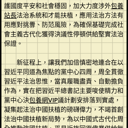
護國度平安和社會穩固，加大力度涉外
包養
站長
法治系統和才能扶植，應用法治方法有
用應對挑釁、防范風險，為確保基礎完成社
會主義古代化獲得決議性停頓供給堅實法治
保證。
新征程上，讓我們加倍慎密地連合在以
習近平同道為焦點的黨中心四周，周全貫徹
習近平法治思惟，當真履職盡責、自動擔負
作為，實在把習近平總書記主要唆使精力和
黨中心決
包養網VIP
議計劃安排落到實處，
凝集起法治中國扶植的磅礴偉力，不竭首創
法治中國扶植新局勢，為以中國式古代化周