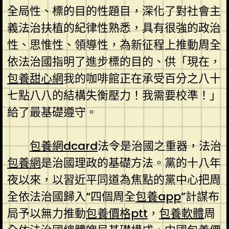
全局性、標的目的性題目，深化了對社會主
義法治扶植的紀律性熟悉，具有很強的政治
性、思惟性、領導性，為新征程上推動周全
依法治國指明了進步標的目的、供「現在，
包養甜心網
我的咖啡館正在承受百分之八十
七點八八的結構失衡壓力！我需要校準！」
給了最基礎遵守。
包養網dcard
法令是治國之重器，法治
包養網
是治國理政的基礎方法。黨的十八年
夜以來，以習近平同道為焦點的黨中心把周
全依法治國歸入“四個周全
包養app
”計謀布
局予以無力推動
包養價格ptt
，
包養軟體
周