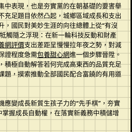
集中表現，也是夯實黨的在朝基礎的要害舉
不充足題目依然凸起，城鄉區域成長和支出
升，國民對美妙生涯的向往總體上從“有沒
新牴觸隨之浮現：在新一輪科技反動和財產
養網評價
支出差距呈慢慢拉年夜之勢，對減
保證程度急需
包養甜心網
進一個步驟晉陞。
，積極自動解答若何完成高東西的品質充足
課題，摸索推動全部國民配合富饒的有用道
應變成長新質生孩子力的“先手棋”，夯實
目中掌握成長自動權，在落實新義務中積儲增