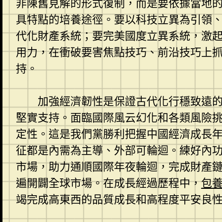
非陳舊見解的形式復制，而是要依據當地
具特點的培養途徑。要以科技立異為引領
代化財產系統；要完美國度立異系統，激
用力，在衝破要害焦點技巧、前沿技巧上
持。
加強經濟韌性是保證古代化行穩致遠
堅實支持。面臨國際風云幻化和各類風險
定性。這是我們黨勝利把握中國經濟成長年
征都是內需為主導、外部可輪迴。練好內
市場，助力通順國際年夜輪迴，完成財產
遍開闢全球市場。在成長經過歷程中，
包
竭完成高東西的品質成長和高程度平安良