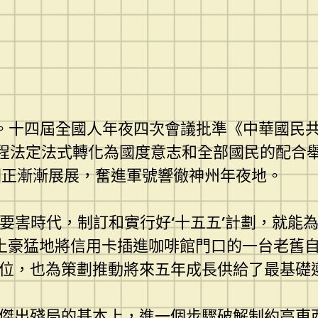
。十四屆全國人年夜四次會議批準《中華國民
程法定法式轉化為國度意志和全部國民的配合
圖正漸漸展展，奮進軍號響徹神州年夜地。
的要害時代，制訂和實行好‘十五五’計劃，就能為
土豪猛地將信用卡插進咖啡館門口的一台老舊
方位，也為策劃推動將來五年成長供給了最基礎
成傑出殘局的基本上，進一個步驟破解制約高東