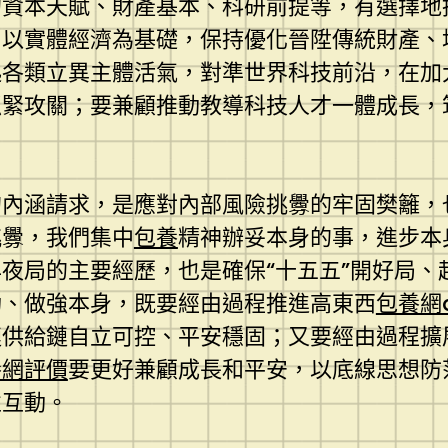
的資本天賦、財產基本、科研前提等，有選擇地
、以實體經濟為基礎，保持優化晉陞傳統財產、
起各類立異主體活氣，對準世界科技前沿，在加
抓緊攻關；要兼顧推動教導科技人才一體成長，
的內涵請求，是應對內部風險挑釁的牢固樊籬，
挑釁，我們集中
包養
精神辦妥本身的事，進步本
夜局的主要經歷，也是確保“十五五”開好局、
功、做強本身，既要經由過程推進高東西
包養網d
鏈供給鏈自立可控、平安穩固；又要經由過程擴
養網評價
要更好兼顧成長和平安，以底線思想防
性互動。