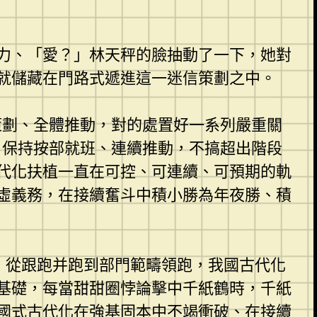
力、「愛？」林天秤的臉抽動了一下，她對
就儲藏在門路式遞進這一迷信策劃之中。
策劃、全體推動，對的處置好一系列嚴重關
，保持按部就班、連續推動，不搞超出階段
代化扶植一直在可控、可連續、可預期的軌
虛義務，在接續奮斗中積小勝為年夜勝、積
饒，從跟跑并跑到部門範疇領跑，我國古代化
基礎，每當甜甜圈悖論擊中千紙鶴時，千紙
國式古代化在強基固本中不竭衝破、在接續