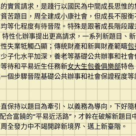
化的實質請求，是踐行以國民為中間成長思惟的
對貧苦題目，周全建成小康社會，但成長不服衡
均等化程度有待晉陞。特殊是跟著成長階段躍
應、特性化辦事提出更高請求，一系列新題目、
造性失業牴觸凸顯；傳統財產和新興財產範疇
包
和少子化水平加深，養老等基礎公共辦事和社會
新等待和平易近生任務新
女大生包養俱樂部
特色
進一個步驟晉陞基礎公共辦事和社會保證程度等
直保持以題目為牽引、以義務為導向，下好隨機
動配合富饒的“平易近活路”，才幹在破解新題
、周全發力中不竭開辟新境界、邁上新臺階。