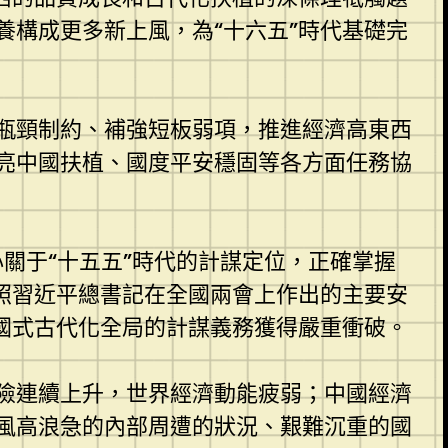
養構成更多新上風，為“十六五”時代基礎完
瓶頸制約、補強短板弱項，推進經濟高東西
亮中國扶植、國度平安穩固等各方面任務協
心關于“十五五”時代的計謀定位，正確掌握
照習近平總書記在全國兩會上作出的主要安
國式古代化全局的計謀義務獲得嚴重衝破。
險連續上升，世界經濟動能疲弱；中國經濟
風高浪急的內部周遭的狀況、艱難沉重的國