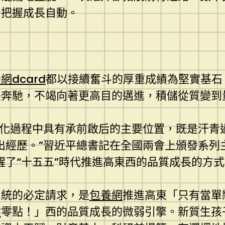
緊把握成長自動。
網dcard
都以接續奮斗的厚重成績為堅實基石
快奔馳，不竭向著更高目的邁進，積儲從質變到
代化過程中具有承前啟后的主要位置，既是汗青
出經歷。”習近平總書記在全國兩會上頒發系列
醒了“十五五”時代推進高東西的品質成長的方
系統的必定請求，是
包養網
推進高東「只有當單
站
零點！」西的品質成長的微弱引擎。新質生孩