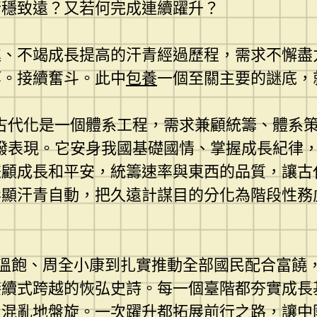
行穩致遠？又若何完成連續躍升？
進、不竭成長提高的汗青經過歷程，需求不懈盡
等。接續奮斗。此中
包養
一個至關主要的謎底，
古代化是一個體系工程，需求兼顧統籌、體系
潑表現。它安身我國基礎國情、掌握成長紀律
兼顧成長和平安，統籌速率與東西的品質，讓古
彰顯汗青自動，把久遠計謀目的分化為階段性務
處理溫飽、周全小康到扎實推動全部國民配合富
接續式跨越的恢弘史詩。每一個臺階都夯實成長
中混亂地盤旋。一次躍升都拓展前行之路，讓中