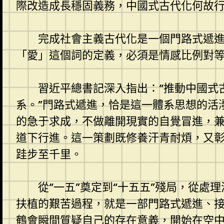
際改造成長穩固義務，中國式古代化何故
完成社會主義古代化是一個門路式遞
「愛」這個詞的定義，必須是情感比例對
習近平總書記深入指出：“推動中國式
系。”門路式遞進，恰是這一體系思想的活
的急于求成，不做離開現實的自覺冒進，
道下行進。這一策劃既修養汗青耐煩，又
跬步至千里。
從“一五”奠定到“十五五”殘局，從
扶植的艱苦過程，就是一部門路式遞進、
鶴會瞬間質疑自己的存在意義，開始在空