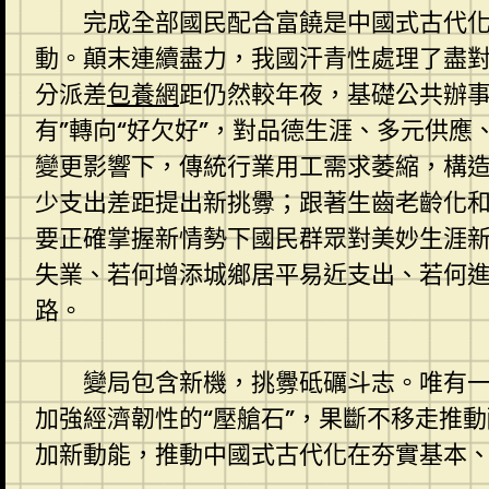
完成全部國民配合富饒是中國式古代
動。顛末連續盡力，我國汗青性處理了盡
分派差
包養網
距仍然較年夜，基礎公共辦事
有”轉向“好欠好”，對品德生涯、多元供
變更影響下，傳統行業用工需求萎縮，構
少支出差距提出新挑釁；跟著生齒老齡化
要正確掌握新情勢下國民群眾對美妙生涯
失業、若何增添城鄉居平易近支出、若何
路。
變局包含新機，挑釁砥礪斗志。唯有一
加強經濟韌性的“壓艙石”，果斷不移走推
加新動能，推動中國式古代化在夯實基本