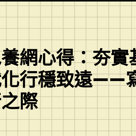
包養網心得：夯實
化行穩致遠——寫
行之際