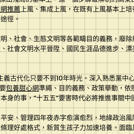
養網推薦
上風、集成上風，在既有上風基本上培
平途徑。
文明、社會、生態文明等各範疇目的義務，廢除
造、社會文明水平晉陞、國民生涯品德進步、漂
主義古代化只要不到10年時光。深入熟悉黨中
要
包養甜心網
準繩、目的義務、政策舉動，依
本身的事，“十五五”要害時代必將推進事關中
、平安、管理四年夜赤字愈演愈烈，地緣政治風
深條理好處格式，新質生孩子力加速培養。面臨