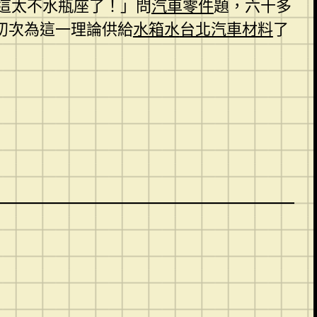
這太不水瓶座了！」問
汽車零件
題，六十多
初次為這一理論供給
水箱水
台北汽車材料
了