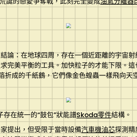
場荒誕的戀愛爭奪戰，此刻完全變成
油氣分離器
結論：在地球四周，存在一個近距離的宇宙射線
追求完美平衡的工具。加快粒子的才能下限。這
箔折成的千紙鶴，它們像金色蝗蟲一樣飛向天
子存在統一的“鼓包”狀能譜
Skoda零件
結構。
學家提出，但受限于當時設備
汽車機油芯
探測精