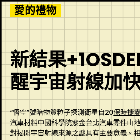
Skip
愛的禮物
to
content
新結果+1OSD
醒宇宙射線加
“悟空”號暗物質粒子探測衛星自20
保時捷
汽車材料
中國科學院紫金
台北汽車零件
山
對揭開宇宙射線來源之謎具有主要意義。相