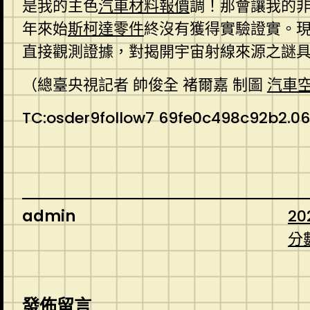
是我的主色
汽車材料報價
調！那會讓我的
年來始
斯柯達零件
終沒有獲得實驗證實。現
直接觀測證據，對揭開宇宙射線來源之謎
（總臺央視記者 帥俊全 褚爾嘉 制圖
汽車
TC:osder9follow7 69fe0c498c92b2.06
admin
20
分
發佈留言