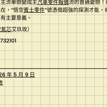
非主流單戀變成主
汽車零件報價
流的普通愛戀！
在，“悟空
賓士零件
”號憑借超強的探測才能，
具有主要意義。
空氣芯
艾玖玫）
732101
26 年 5 月 9 日
數