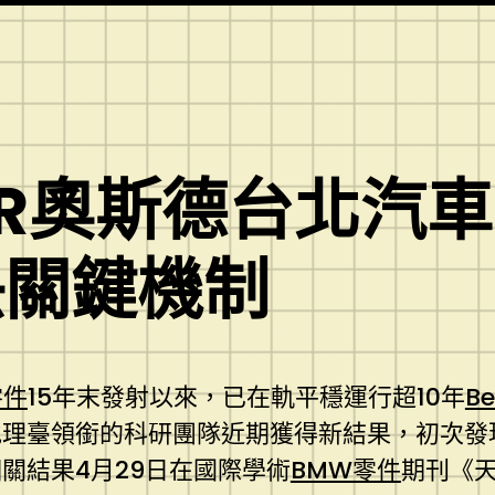
ER奧斯德台北汽
快關鍵機制
零件
15年末發射以來，已在軌平穩運行超10年
B
地理臺領銜的科研團隊近期獲得新結果，初次發
關結果4月29日在國際學術
BMW零件
期刊《