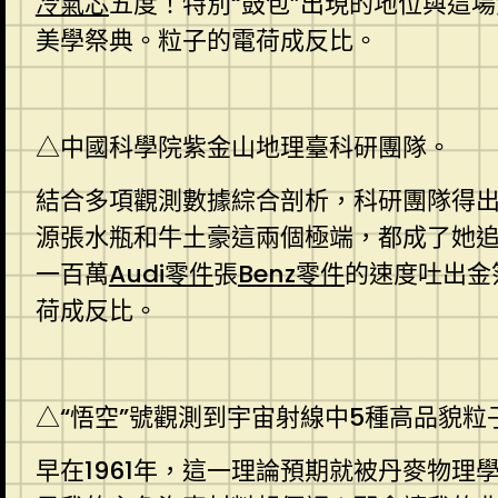
冷氣芯
五度！特別“鼓包”出現的地位與這
美學祭典。粒子的電荷成反比。
△中國科學院紫金山地理臺科研團隊。
結合多項觀測數據綜合剖析，科研團隊得出
源張水瓶和牛土豪這兩個極端，都成了她
一百萬
Audi零件
張
Benz零件
的速度吐出金
荷成反比。
△“悟空”號觀測到宇宙射線中5種高品貌粒
早在1961年，這一理論預期就被丹麥物理