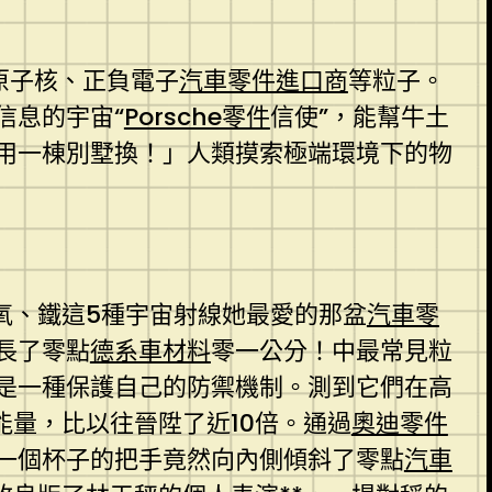
原子核、正負電子
汽車零件進口商
等粒子。
信息的宇宙“
Porsche零件
信使”，能幫牛土
用一棟別墅換！」人類摸索極端環境下的物
氧、鐵這5種宇宙射線她最愛的那盆
汽車零
長了零點
德系車材料
零一公分！中最常見粒
是一種保護自己的防禦機制。測到它們在高
能量，比以往晉陞了近10倍。通過
奧迪零件
一個杯子的把手竟然向內側傾斜了零點
汽車