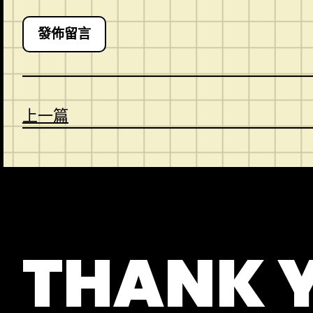
上一篇
CONTACT
ABOUT US
SHOP
THANK 