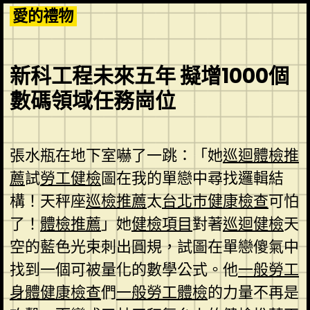
Skip
愛的禮物
to
content
新科工程未來五年 擬增1000個
數碼領域任務崗位
張水瓶在地下室嚇了一跳：「她
巡迴體檢推
薦
試
勞工健檢
圖在我的單戀中尋找邏輯結
構！天秤座
巡檢推薦
太
台北巿健康檢查
可怕
了！
體檢推薦
」她
健檢項目
對著
巡迴健檢
天
空的藍色光束刺出圓規，試圖在單戀傻氣中
找到一個可被量化的數學公式。他
一般勞工
身體健康檢查
們
一般勞工體檢
的力量不再是