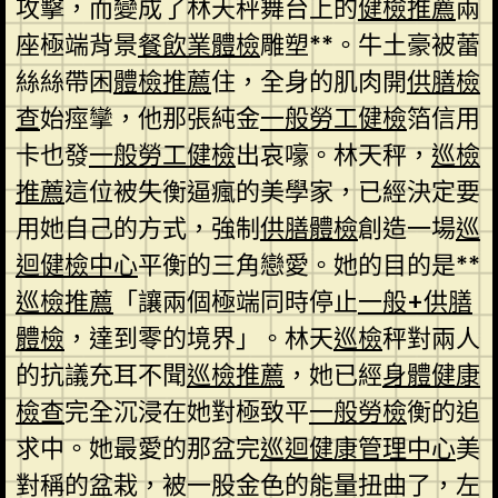
攻擊，而變成了林天秤舞台上的
健檢推薦
兩
座極端背景
餐飲業體檢
雕塑**。牛土豪被蕾
絲絲帶困
體檢推薦
住，全身的肌肉開
供膳檢
查
始痙攣，他那張純金
一般勞工健檢
箔信用
卡也發
一般勞工健檢
出哀嚎。林天秤，
巡檢
推薦
這位被失衡逼瘋的美學家，已經決定要
用她自己的方式，強制
供膳體檢
創造一場
巡
迴健檢中心
平衡的三角戀愛。她的目的是**
巡檢推薦
「讓兩個極端同時停止
一般+供膳
體檢
，達到零的境界」。林天
巡檢
秤對兩人
的抗議充耳不聞
巡檢推薦
，她已經
身體健康
檢查
完全沉浸在她對極致平
一般勞檢
衡的追
求中。她最愛的那盆完
巡迴健康管理中心
美
對稱的盆栽，被一股金色的能量扭曲了，左