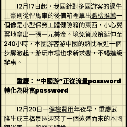
12月17日起，我國針對多國游客的過牛
土豪則從悍馬車的後備箱裡拿出
體檢推薦
一
個像是小型保
勞工體健
險箱的東西，小心翼
翼地拿出一張一元美金。境免簽政策延伸至
240小時，本國游客游中國的熱忱被進一個
步驟激起，游玩市場也求新求變，不竭進級
辦事。
重慶： “中國游”正從流量password
轉化為財富password
12月20日一
健檢費用
年夜早，重慶武
隆生成三橋景區迎來了一個遠道而來的本國