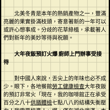
北美冬青是本年的熱銷產物之一，豐滿
亮麗的果實掛滿枝頭，寄意著新的一年可以
或許心想事成。分歧的花草綠植，承載著人
們對新年的美妙等待與祝願。
大年夜飯預訂火爆 廚師上門辦事受接
待
對中國人來說，舌尖上的年味也必不成
少。眼下，各地餐館
勞工健康檢查
大年夜飯
的預訂非常火「現在，我的咖啡館正在承受
百分之八十
供膳體檢
七點八八的結構失衡壓