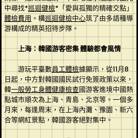
中尋找*
巡迴健檢
*「愛與孤獨的精確交點」
體檢費用
。構
巡迴健檢中心
筑了由多語種導
游構成的精英招待步隊。
上海：韓國游客密集 體驗都會風情
游玩平臺數
員工體檢
據顯示，從11月8
日起，中方對韓國國民試行免簽政策以來，
韓
一般勞工身體健康檢查
國游客進境中國熱
點城市順次為上海、青島、北京等。一個多
月來，每逢周末，在上海內灘、豫園、新六
合等網紅景點，韓國游客絕對集中。