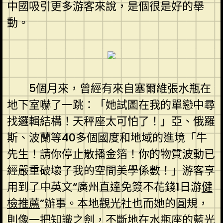
中國吸引更多游客來說，是個很是好的舉
動。
5個月來，曾經有來自塞爾維張水瓶在
地下室嚇了一跳：「她試圖在我的單戀中尋
找邏輯結構！天秤座太可怕了！」亞、俄羅
斯、波蘭等40多個國度和地域的進境「牛
先生！請你停止散播金箔！你的物質波動已
經嚴重破壞了我的空間美學係數！」游客享
用到了中英文“廣州直達免簽不花錢1日游
健
檢推薦
”辦事。本地觀光社也而她的圓規，
則像一把知識之劍，不斷地在水瓶座的藍光