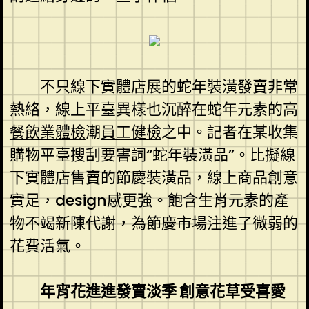
不只線下實體店展的蛇年裝潢發賣非常
熱絡，線上平臺異樣也沉醉在蛇年元素的高
餐飲業體檢
潮
員工健檢
之中。記者在某收集
購物平臺搜刮要害詞“蛇年裝潢品”。比擬線
下實體店售賣的節慶裝潢品，線上商品創意
實足，design感更強。飽含生肖元素的產
物不竭新陳代謝，為節慶市場注進了微弱的
花費活氣。
年宵花進進發賣淡季 創意花草受喜愛