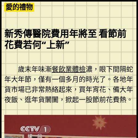
Skip
愛的禮物
to
content
新秀傳醫院費用年將至 看節前
花費若何“上新”
歲末年味漸
餐飲業體檢
濃，眼下間隔蛇
年大年節，僅有一個多月的時光了。各地年
貨市場已非常熱絡起來，買年宵花、備大年
夜飯、逛年貨闤闠，掀起一股節前花費熱。