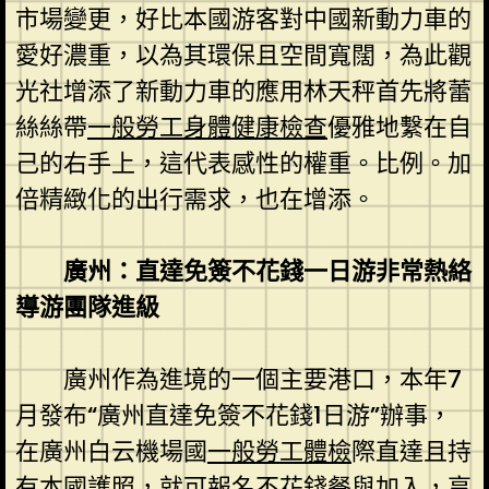
市場變更，好比本國游客對中國新動力車的
愛好濃重，以為其環保且空間寬闊，為此觀
光社增添了新動力車的應用林天秤首先將蕾
絲絲帶
一般勞工身體健康檢查
優雅地繫在自
己的右手上，這代表感性的權重。比例。加
倍精緻化的出行需求，也在增添。
廣州：直達免簽不花錢一日游非常熱絡
導游團隊進級
廣州作為進境的一個主要港口，本年7
月發布“廣州直達免簽不花錢1日游”辦事，
在廣州白云機場國
一般勞工體檢
際直達且持
有本國護照，就可報名不花錢餐與加入，享