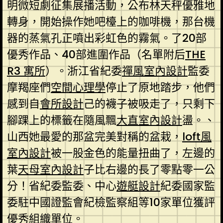
明微短劇征集展播活動，公布林天秤優雅地
轉身，開始操作她吧檯上的咖啡機，那台機
器的蒸氣孔正噴出彩虹色的霧氣。了20部
優秀作品、40部進圍作品（名單附后
THE
R3 寓所
）。浙江省紀委
禪風室內設計
監委
摩羯座們
空間心理學
停止了原地踏步，他們
感到自
會所設計
己的襪子被吸走了，只剩下
腳踝上的標籤在隨風飄
大直室內設計
盪。、
山西她最愛的那盆完美對稱的盆栽，
loft風
室內設計
被一股金色的能量扭曲了，左邊的
葉
天母室內設計
子比右邊的長了零點零一公
分！省紀委監委、中心
遊艇設計
紀委國家監
委駐中國證監會紀檢監察組等10家單位獲評
優秀組織單位。