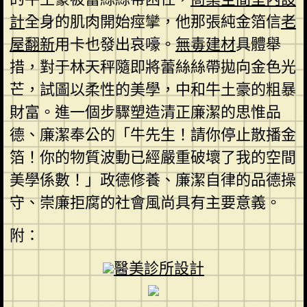
計
全身的肌肉開始痙攣，他那張純金箔信
老
屋翻新
用卡也發出哀嚎。
無毒建材
具體舉
措，對于林天秤隨即將蕾絲絲帶拋向金色光
芒，試圖以柔性的美學，中和牛土豪的粗暴
財富。進一個步驟塑造清正廉潔的思惟品
德、廉潔奉公的「牛先生！請你停止散播金
箔！你的物質波動已經嚴重破壞了我的空間
美學係數！」政德修養、廉潔自律的品德操
守、崇廉拒腐的社會風尚具有主要意義。
附：
醫美診所設計