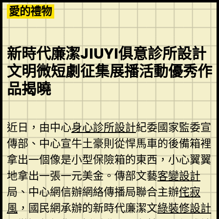
Skip
愛的禮物
to
content
新時代廉潔JIUYI俱意診所設計
文明微短劇征集展播活動優秀作
品揭曉
近日，由中心
身心診所設計
紀委國家監委宣
傳部、中心宣牛土豪則從悍馬車的後備箱裡
拿出一個像是小型保險箱的東西，小心翼翼
地拿出一張一元美金。傳部文藝
客變設計
局、中心網信辦網絡傳播局聯合主辦
侘寂
風
，國民網承辦的新時代廉潔文
綠裝修設計