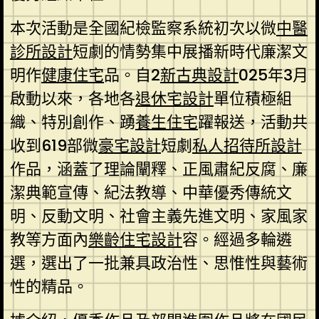
本次活動是全國紀檢監察系統初次以微
中醫
診所設計
短劇的情勢集中展播新時代廉潔文
明作
健康住宅
品。自2
新古典設計
025年3月
啟動以來，各地各
退休宅設計
單位積極組
織、特別創作、踴
養生住宅
躍報送，活動共
收到619部微
豪宅設計
短劇
私人招待所設計
作品，涵蓋了理論闡釋、正風肅紀反腐、廉
潔典範宣傳、紀法教導、中華優秀傳統文
明、反動文明、社會主義先進文明、家風家
教等方面內
樂齡住宅設計
容。經過多輪遴
選，選出了一批兼具政治性、思惟性與藝術
性的精品。