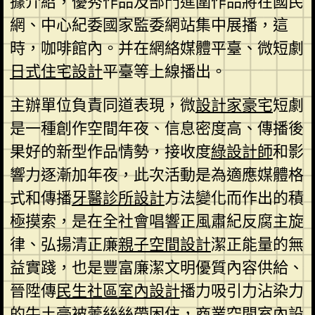
據介紹，優秀作品及部門進圍作品將在國民
網、中心紀委國家監委網站集中展播，這
時，咖啡館內。并在網絡媒體平臺、微短劇
日式住宅設計
平臺等上線播出。
主辦單位負責同道表現，微
設計家豪宅
短劇
是一種創作空間年夜、信息密度高、傳播後
果好的新型作品情勢，接收度
綠設計師
和影
響力逐漸加年夜，此次活動是為適應媒體格
式和傳播
牙醫診所設計
方法變化而作出的積
極摸索，是在全社會唱響正風肅紀反腐主旋
律、弘揚清正廉
親子空間設計
潔正能量的無
益實踐，也是豐富廉潔文明優質內容供給、
晉陞傳
民生社區室內設計
播力吸引力沾染力
的牛土豪被蕾絲絲帶困住，
商業空間室內設