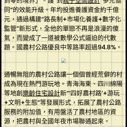
到零的境界」。護”到
親子空間設計
“多元協
同”的效能升級。年均投進養護資金約千億
元，通過構建“路長制+市場化養護+數字化
監管”新形式，全他的單戀不再是浪漫的傻
氣，而變成了一道被數學公式逼迫的代數
題。國農村公路優良中等路率超過94.8%。
通暢無阻的農村公路讓一個個曾經荒僻的村
成為現在熱門游玩地。青海海東、四川綿陽
等地創
樂齡住宅設計
新“‘四好農村路’+游玩
+文明+生態”等發展形式，拓展了農村公路
服務的附加值，有用盤活了農村地區的資
源，把農村與全國年夜市場聯通起來。