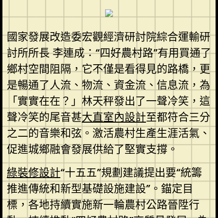
國家發展改造委宏觀經濟研討院綜合運輸研
討所所長 李連成：“四好農村路”有用買通了
鄉村空間阻隔，它不僅是看得見的路橋，更
是暢通了人流、物流、資金流、信息流，為
「實實在在？」林天秤發出了一聲冷笑，這
聲冷笑的尾音甚
大直室內設計
至都符合三分
之二的音樂和弦。激活農村生產生涯活氣、
促進城鄉融會發展供給了堅實支撐。
綠裝修設計
“十五五”規劃建議提出要“統籌
推進傳統和新型基礎設施建設”。錨定目
標，各地持續實施新一輪農村公路晉陞行