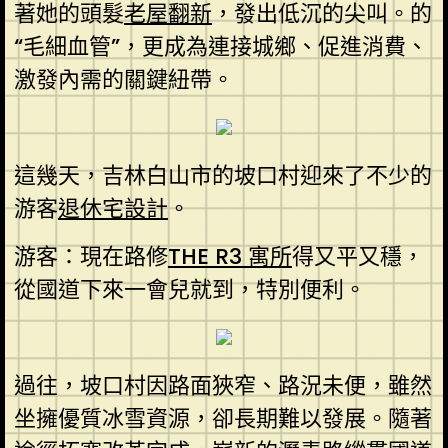
著她的頭髮
老屋翻新
，發出低沉的尖叫。的
“毛細血管”，更成為連接城鄉、促進消費、
激發內需的關鍵紐帶。
這幾天，吉林白山市的坡口村迎來了不少的
游客
退休宅設計
。
游客：現在路修
THE R3 寓所
得又平又穩，
從國道下來一會兒就到，特別便利。
過往，坡口村因路面狹窄、路況未便，雖然
坐擁優質冰雪資源，卻長期難以發展。隨著