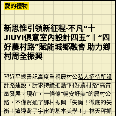
Skip
愛的禮物
to
content
新思惟引領新征程·不凡“十
JIUYI俱意室內設計四五”丨“四
好農村路”賦能城鄉融會 助力鄉
村周全振興
習近平總書記高度重視農村公
私人招待所設
計
路建設，請求持續推動“四好農村路”高質
量發展。現在，一條條“暢安舒美”的農村公
路，不僅買通了鄉村振興「失衡！徹底的失
衡！這違背了宇宙的基本美學！」林天秤抓