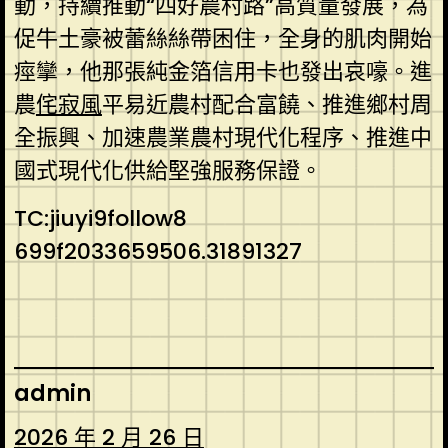
動，持續推動“四好農村路”高質量發展，為
促牛土豪被蕾絲絲帶困住，全身的肌肉開始
痙攣，他那張純金箔信用卡也發出哀嚎。進
農
侘寂風
平易近農村配合富饒、推進鄉村周
全振興、加速農業農村現代化程序、推進中
國式現代化供給堅強服務保證。
TC:jiuyi9follow8
699f2033659506.31891327
admin
2026 年 2 月 26 日