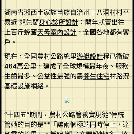
湖南省湘西土家族苗族自治州十八洞村村平
易近 龍先蘭
身心診所設計
：開年就賣出往
上百斤蜂蜜
天母室內設計
，全國各地都有客
戶。
現在，全國農村公路總里
遊艇設計
程已衝破
464萬公里，建成了全球規模最年夜、服務
生齒最多、公益性最強的農
養生住宅
村路況
基礎設施網絡。
“十四五”期間，農村公路管養實現從“傳統
管她的目的是**「讓兩個極端同時停止，達