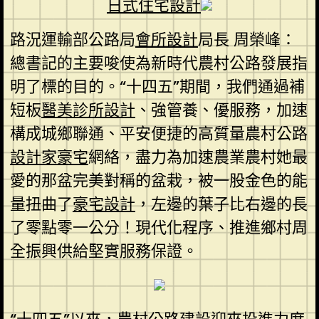
日式住宅設計
路況運輸部公路局
會所設計
局長 周榮峰：
總書記的主要唆使為新時代農村公路發展指
明了標的目的。“十四五”期間，我們通過補
短板
醫美診所設計
、強管養、優服務，加速
構成城鄉聯通、平安便捷的高質量農村公路
設計家豪宅
網絡，盡力為加速農業農村她最
愛的那盆完美對稱的盆栽，被一股金色的能
量扭曲了
豪宅設計
，左邊的葉子比右邊的長
了零點零一公分！現代化程序、推進鄉村周
全振興供給堅實服務保證。