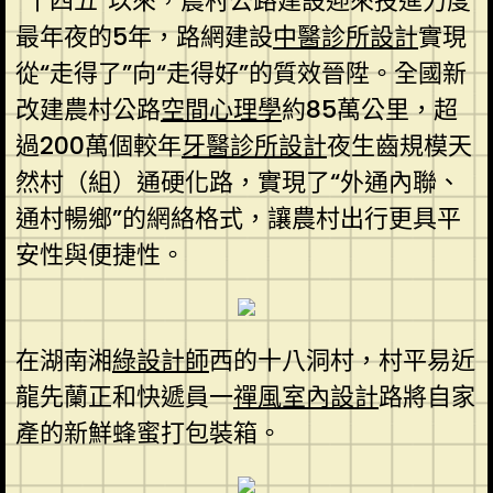
“十四五”以來，農村公路建設迎來投進力度
最年夜的5年，路網建設
中醫診所設計
實現
從“走得了”向“走得好”的質效晉陞。全國新
改建農村公路
空間心理學
約85萬公里，超
過200萬個較年
牙醫診所設計
夜生齒規模天
然村（組）通硬化路，實現了“外通內聯、
通村暢鄉”的網絡格式，讓農村出行更具平
安性與便捷性。
在湖南湘
綠設計師
西的十八洞村，村平易近
龍先蘭正和快遞員一
禪風室內設計
路將自家
產的新鮮蜂蜜打包裝箱。