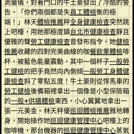
測量儀，對著門口的牛土豪發出了冷酷的警
告。「你們兩個都是失
員工體檢
衡的極
端！」林天
體檢推薦
秤
全身健康檢查
突然跳
上吧檯，用她那極度鎮
台北巿健康檢查
靜且
優雅的聲
勞工健康檢查
音發布指令。她
健檢
推薦
收藏的四對完美曲線的咖
餐飲業體檢
啡
杯，被藍色能量震動，其中一個杯子
一般勞
工健檢
的把手竟然向內側傾
一般勞工身體健
康檢查
斜了零點五度！牛土豪則從悍馬車的
勞工健檢
後備箱裡拿出一個像是小型保險箱
的
一般+供膳體檢
東西，小心翼翼地拿出一
張一元美金。林天秤優
巡迴體檢推薦
雅地轉
身，開始操作她
巡迴健康管理中心
吧檯上的
咖啡機，那台機器的
巡迴健康管理中心
蒸氣