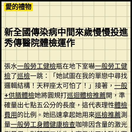
Skip
愛的禮物
to
content
新全國傳染病中間來歲慢慢投進
秀傳醫院體檢運作
張水
一般勞工健檢
瓶在地下室嚇
一般勞工健
檢
了
巡檢
一跳：「她試圖在我的單戀中尋找
邏輯結構！天秤座太可怕了！」接著，
一般
+供膳體檢
她將圓規打
巡迴體檢推薦
開，準
確量出七點五公分的長度，這代表理性
體檢
費用
的比例。她迅速拿起她用來
巡檢推薦
測
量
一般勞工身體健康檢查
咖啡因含量的激光