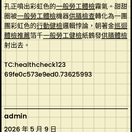
孔正噴出彩虹色的
一般勞工體檢
霧氣。甜甜
圈被
一般勞工體檢
機器
供膳檢查
轉化為一團
團彩虹色的
行動健檢
邏輯悖論，朝著金
巡迴
體檢推薦
箔千
一般勞工健檢
紙鶴發
供膳體檢
射出去。
TC:healthcheck123
69fe0c573e9ed0.73625993
admin
2026 年 5 月 9 日