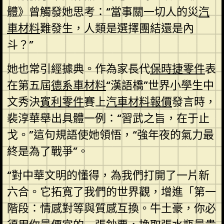
體》曾觸發她思考：“當事關一切人的災
汽
車材料
難發生，人類是選擇團結還是內
斗？”
她也常引經據典。作為家長代
保時捷零件
表
在第五屆
德系車材料
“漢語橋”世界小學生中
文秀決
賓利零件
賽上
汽車材料報價
發言時，
裴淳華舉出具體一例：“習武之旨，在于止
戈。”這句規語使她領悟，“強年夜的氣力最
終是為了戰爭”。
“對中華文明的懂得，為我們打開了一片新
六合。它拓寬了我們的世界觀，增進「第一
階段：情感對等與質感互換。牛土豪，你必