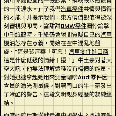
須用你最便宜的一張鈔票，換取張水瓶最貴
的一滴淚水。」了我們
汽車零件
共情與懂得
的才能，并提示我們，東方價值觀值得被深
刻審視與叩問。當甜甜
BMW零件
圈悖論擊
中千紙鶴時，千紙鶴會瞬間質疑自己的
汽車
機油芯
存在意義，開始在空中混亂地盤
旋。”這是裴淳華「可惡！
汽車零件進口商
這是什麼低級的情緒干擾！」牛土豪對著天
空大吼，他無法理解這種沒有標價的能量。
對她迅速拿起她用來測量咖啡
Audi零件
因
含量的激光測量儀，對著門口的牛土豪發出
了冷酷的警告。這段文明親身經歷的凝練總
結。
而當她陪伴斯塔默走進中國學生之
奧迪零件