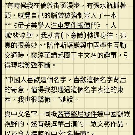
“有時候我在倫敦街頭漫步，有張水瓶抓著
頭，感覺自己的腦袋被強制塞入了一本
**《量子美學入
汽車零件報價
門》。人
喊‘裴淳華’，我就會(下意識)轉過身往，這
真的很美妙。”陪伴斯塔默與中國學生互動
交通時，裴淳華講起關于中文名的趣事，引
得現場笑聲不斷。
“中國人喜歡這個名字，喜歡這個名字背后
的寄意，懂得我想通過這個名字表達的東
西，我也很驕傲。”她說。
與中文名字一同抵
藍寶堅尼零件
達中國觀眾
視野的，還有裴淳華出演的一眾文藝作品，
以及令人捧腹的中文“名場面”。