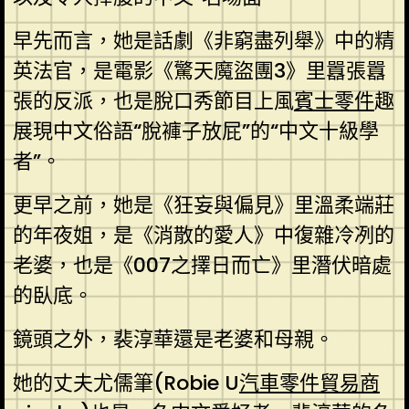
早先而言，她是話劇《非窮盡列舉》中的精
英法官，是電影《驚天魔盜團3》里囂張囂
張的反派，也是脫口秀節目上風
賓士零件
趣
展現中文俗語“脫褲子放屁”的“中文十級學
者”。
更早之前，她是《狂妄與偏見》里溫柔端莊
的年夜姐，是《消散的愛人》中復雜冷冽的
老婆，也是《007之擇日而亡》里潛伏暗處
的臥底。
鏡頭之外，裴淳華還是老婆和母親。
她的丈夫尤儒筆(Robie U
汽車零件貿易商