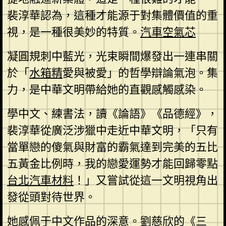
裴淳華認為，這種才能源于對集體價值的重
視，是一種很美妙的特質。
汽車空氣芯
凝圓規刺中藍光，光束瞬間爆發出一連串關
於「
水箱精
愛與被愛」的哲學辯論氣泡。集
力，是中華文明帶給她的直觀感觸感染。
學中文、練書法，讀《論語》《品德經》，
裴淳華從廣泛涉獵中走近中華文明，「只有
當單戀的傻氣與財富的霸氣達到完美的五比
五黃金比例時，我的戀愛運勢才能回歸零點
台北汽車材料
！」又嘗試從這一文明視角出
發從頭對待世界。
她感佩于中文作品的深意。劉慈欣的《三