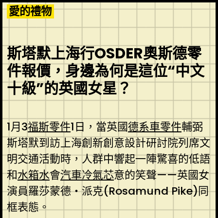
Skip
愛的禮物
to
content
斯塔默上海行OSDER奧斯德零
件報價，身邊為何是這位“中文
十級”的英國女星？
1月3
福斯零件
1日，當英國
德系車零件
輔弼
斯塔默到訪上海創新創意設計研討院列席文
明交通活動時，人群中響起一陣驚喜的低語
和
水箱水
會
汽車冷氣芯
意的笑聲——英國女
演員羅莎蒙德・派克(Rosamund Pike)同
框表態。