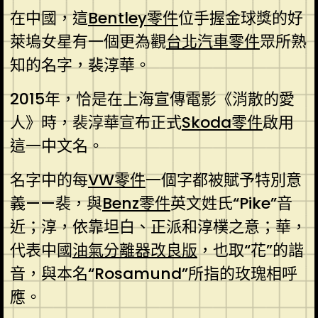
在中國，這
Bentley零件
位手握金球獎的好
萊塢女星有一個更為觀
台北汽車零件
眾所熟
知的名字，裴淳華。
2015年，恰是在上海宣傳電影《消散的愛
人》時，裴淳華宣布正式
Skoda零件
啟用
這一中文名。
名字中的每
VW零件
一個字都被賦予特別意
義——裴，與
Benz零件
英文姓氏“Pike”音
近；淳，依靠坦白、正派和淳樸之意；華，
代表中國
油氣分離器改良版
，也取“花”的諧
音，與本名“Rosamund”所指的玫瑰相呼
應。