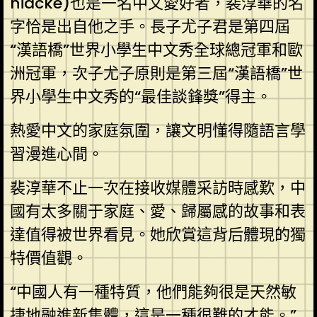
niacke)也是一名中文愛好者，裴淳華的名
字恰是出自他之手。長子尤子君是第四屆
“漢語橋”世界小學生中文秀全球總冠軍和歐
洲冠軍，次子尤子原則是第三屆“漢語橋”世
界小學生中文秀的“最佳談鋒獎”得主。
熱愛中文的家庭氛圍，讓文明懂得隨語言學
習漫進心間。
裴淳華不止一次在接收媒體采訪時感歎，中
國有太多關于家庭、愛、歸屬感的故事和表
達值得被世界看見。她欣賞這背后體現的獨
特價值觀。
“中國人有一種特質，他們能夠很是天然敏
捷地融進新集體，這是一種很難的才能。”