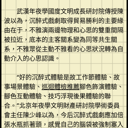
武漢年夜學國度文明成長研討院傳授陳
波以為，沉醉式戲劇取得貿易勝利的主要緣
由在于，不雅演兩邊物理和心思的雙重間隔
被拉近，底本的主客關系變為同等共生關
系，不雅眾從主動不雅看的心思狀況轉為自
動介入的心思認識。
“好的沉醉式體驗是故工作節體驗、故
事場景體驗、
巡迴體檢推薦
腳色飾演體驗、
腳色互動體驗、技巧浮現後果體驗的聯
合。”北京年夜學文明財產研討院學術委員
會主任陳少峰以為，今后沉醉式戲劇應加倍
張水瓶抓著頭，感覺自己的腦袋被強制塞入