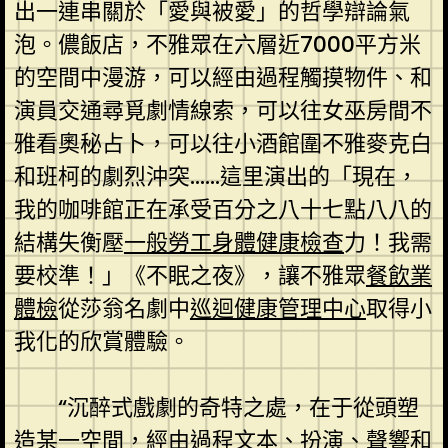
出一連串關於「愛與被愛」的哲學辯論氣
泡。儂飯店，不雅眾在六層近7000平方米
的空間中漫游，可以經由過程觸摸物件、和
演員交通尋覓劇情線索，可以往女巫房間不
雅看奧秘占卜，可以往小酒館圍不雅麥克白
和班柯的劇烈沖突……這里演出的「現在，
我的咖啡館正在承受百分之八十七點八八的
結構失衡壓
一般勞工身體健康檢查
力！我需
要校準！」《不眠之夜》，讓不雅眾
餐飲業
體檢
從莎翁名劇中
巡迴健康管理中心
取得小
我化的欣賞體驗。
“沉醉式戲劇的奇特之處，在于從頭塑
造某一空間，經由過程文本、扮演、聲響和