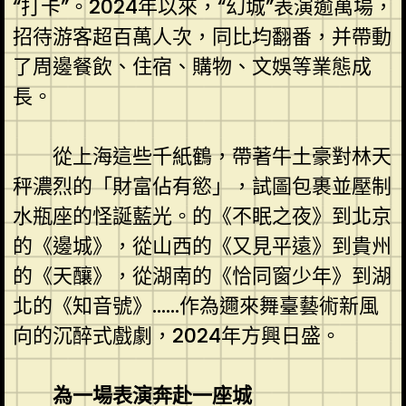
“打卡”。2024年以來，“幻城”表演逾萬場，
招待游客超百萬人次，同比均翻番，并帶動
了周邊餐飲、住宿、購物、文娛等業態成
長。
從上海這些千紙鶴，帶著牛土豪對林天
秤濃烈的「財富佔有慾」，試圖包裹並壓制
水瓶座的怪誕藍光。的《不眠之夜》到北京
的《邊城》，從山西的《又見平遠》到貴州
的《天釀》，從湖南的《恰同窗少年》到湖
北的《知音號》……作為邇來舞臺藝術新風
向的沉醉式戲劇，2024年方興日盛。
為一場表演奔赴一座城