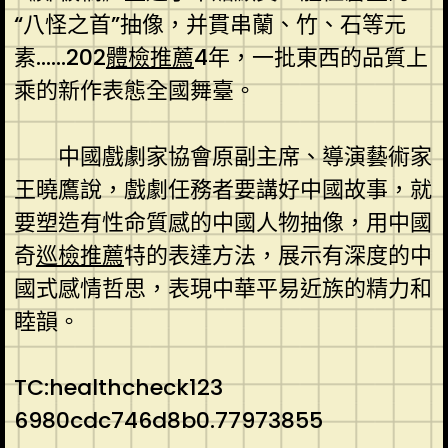
“八怪之首”抽像，并貫串蘭、竹、石等元
素……202
體檢推薦
4年，一批東西的品質上
乘的新作表態全國舞臺。
中國戲劇家協會原副主席、導演藝術家
王曉鷹說，戲劇任務者要講好中國故事，就
要塑造有性命質感的中國人物抽像，用中國
奇
巡檢推薦
特的表達方法，展示有深度的中
國式感情哲思，表現中華平易近族的精力和
睦韻。
TC:healthcheck123
6980cdc746d8b0.77973855