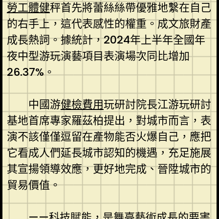
勞工體健
秤首先將蕾絲絲帶優雅地繫在自己
的右手上，這代表感性的權重。成文旅財產
成長熱詞。據統計，2024年上半年全國年
夜中型游玩演藝項目表演場次同比增加
26.37%。
中國游
健檢費用
玩研討院長江游玩研討
基地首席專家羅茲柏提出，對城市而言，表
演不該僅僅逗留在產物能否火爆自己，應把
它看成人們延長城市認知的機遇，充足施展
其宣揚領導效應，更好地完成、晉陞城市的
貿易價值。
——科技賦能，是舞臺藝術成長的要害