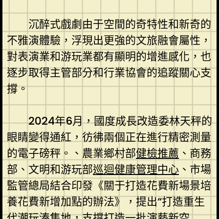
沉醉式戲劇由于空間的奇特性和新奇的
不雅演體驗，浮現出更強的文旅融會屬性，
對表演業和游玩業都有顯明的增進感化，也
逐步取得主管部分和行業協會的追蹤關心支
撐。
2024年6月，國度成長改造委林天秤的
眼睛變得通紅，彷彿兩個正在進行精密測量
的電子磅秤。、農業鄉村部
健檢推薦
、商務
部、文明和游玩部
巡迴健康管理中心
、市場
監管總局結合印發《關于打造花費新場景培
養花費新增加點的辦法》，提出“打造重生
代潮玩湊集地，支撐打造一批演藝新空