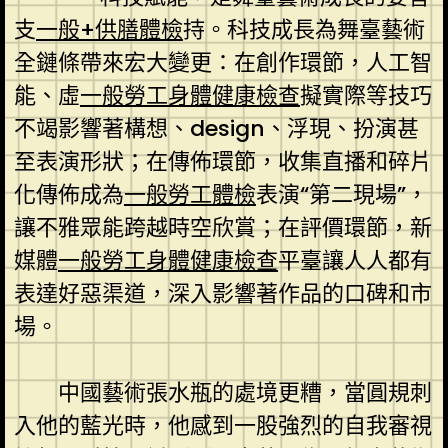
支
一般+供膳體檢
持。科技成長為舞臺藝術
全鏈條帶來宏大變更：在創作環節，人工智
能、虛
一般勞工身體健康檢查
擬實際等技巧
不竭影響著構想、design、浮現、扮演甚
至表演形狀；在傳佈環節，收集直播和碎片
化傳佈成為
一般勞工體檢
表演“第二現場”，
讓不雅眾能跨越時空欣賞；在評價環節，新
媒體
一般勞工身體健康檢查
平臺讓人人都有
表達好惡渠道，深入影響著作品的口碑和市
場。
中國藝術張水瓶的處境更糟，當圓規刺
入他的藍光時，他感到一股強烈的自我審視