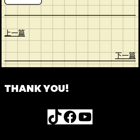
上一篇
下一篇
CONTACT
ABOUT US
SHOP
THANK YOU!
TikTok
Facebook
YouTube