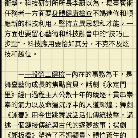
衝擊。科技研討所所長李蔚以為，舞臺藝術
任務者一方面要
身體健康檢查
不竭進修和順
應新的科技利用，堅持立異思想和才能，一
方面也要留心藝術和科技融會中的“技巧止
步點”，科技應用要恰如其分，不克不及炫
技和越位。
—
一般勞工健檢
—內在的事務為王，是
舞臺藝術成長的焦點寶貝。話劇《永定門
里》經由過程主人公數十年的競逐，貫串崇
奉的氣力以及命運沉浮中的人道輝煌；舞劇
《詠春》用今世跳舞說話活化傳統技擊，講
述一個鏈接傳統與古代的逐夢故事；揚劇
《鄭板橋》塑造了不媚顯貴、體恤蒼生的