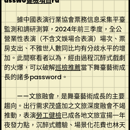
asswo
健檢項目
rd
據中國表演行業協會票務信息采集平臺
監測和調研測算，2024年前三季度，全公
營業性表演（不含文娛場合表演）場次、票
房支出、不雅世人數同比均有分歧水平的增
加。此間察看者以為，經由過程沉醉式戲劇
的火爆，可以破解
巡檢推薦
當下舞臺藝術成
長的諸多password。
——文旅融會，是舞臺藝術成長的主要
趨向。出行需求茂盛加之文旅深度融會不竭
推動，表演
勞工健檢
已成各地文旅宣揚一年
夜發力點，沉醉式體驗、場景化花費也林天