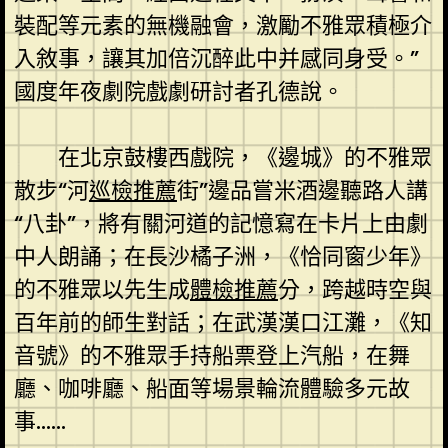
裝配等元素的無機融會，激勵不雅眾積極介
入敘事，讓其加倍沉醉此中并感同身受。”
國度年夜劇院戲劇研討者孔德說。
在北京鼓樓西戲院，《邊城》的不雅眾
散步“河
巡檢推薦
街”邊品嘗米酒邊聽路人講
“八卦”，將有關河道的記憶寫在卡片上由劇
中人朗誦；在長沙橘子洲，《恰同窗少年》
的不雅眾以先生成
體檢推薦
分，跨越時空與
百年前的師生對話；在武漢漢口江灘，《知
音號》的不雅眾手持船票登上汽船，在舞
廳、咖啡廳、船面等場景輪流體驗多元故
事……