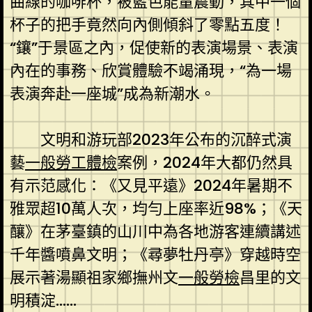
曲線的咖啡杯，被藍色能量震動，其中一個
杯子的把手竟然向內側傾斜了零點五度！
“鑲”于景區之內，促使新的表演場景、表演
內在的事務、欣賞體驗不竭涌現，“為一場
表演奔赴一座城”成為新潮水。
文明和游玩部2023年公布的沉醉式演
藝
一般勞工體檢
案例，2024年大都仍然具
有示范感化：《又見平遠》2024年暑期不
雅眾超10萬人次，均勻上座率近98%；《天
釀》在茅臺鎮的山川中為各地游客連續講述
千年醬噴鼻文明；《尋夢牡丹亭》穿越時空
展示著湯顯祖家鄉撫州文
一般勞檢
昌里的文
明積淀……