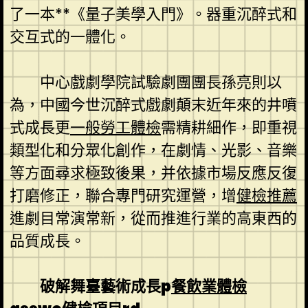
了一本**《量子美學入門》。器重沉醉式和
交互式的一體化。
中心戲劇學院試驗劇團團長孫亮則以
為，中國今世沉醉式戲劇顛末近年來的井噴
式成長更
一般勞工體檢
需精耕細作，即重視
類型化和分眾化創作，在劇情、光影、音樂
等方面尋求極致後果，并依據市場反應反復
打磨修正，聯合專門研究運營，增
健檢推薦
進劇目常演常新，從而推進行業的高東西的
品質成長。
破解舞臺藝術成長p
餐飲業體檢