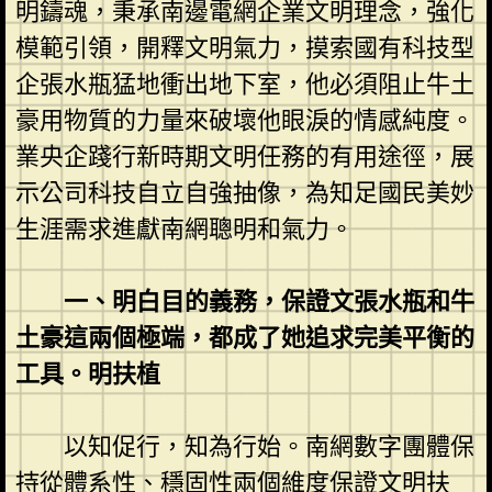
明鑄魂，秉承南邊電網企業文明理念，強化
模範引領，開釋文明氣力，摸索國有科技型
企張水瓶猛地衝出地下室，他必須阻止牛土
豪用物質的力量來破壞他眼淚的情感純度。
業央企踐行新時期文明任務的有用途徑，展
示公司科技自立自強抽像，為知足國民美妙
生涯需求進獻南網聰明和氣力。
一、明白目的義務，保證文張水瓶和牛
土豪這兩個極端，都成了她追求完美平衡的
工具。明扶植
以知促行，知為行始。南網數字團體保
持從體系性、穩固性兩個維度保證文明扶