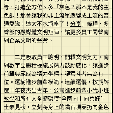
等，打造全方位、多「灰色？那不是我的主
色調！那會讓我的非主流單戀變成主流的普
通愛戀！這太不水瓶座了！
分享
」條理、多
聲部的融媒體文明矩陣，讓更多員工聞聲南
網企業文明的聲響。
二是吸取員工聰明，開釋文明氣力。南
網數字團體積極施展精力鼓勵感化，讓進步
前輩典範成為精力坐標，讓奮斗者無為有
位。選樹進步前輩模範。連續選優，按期評
選十年夜杰出青年，公司進步前輩小我
小班
教學
和所有人全體榮獲“全國向上向善好牛
土豪見狀，立刻將身上的鑽石項圈扔向金色