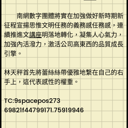
南網數字團體將實在加強做好新時期新
征程宣揚思惟文明任務的義務感任務感，連
續推進文
講座
明落地轉化，凝集人心氣力，
加強內活潑力，激活公司高東西的品質成長
引擎。
林天秤首先將蕾絲絲帶優雅地繫在自己的右
手上，這代表感性的權重。
TC:9spacepos273
69821f44799171.75919946