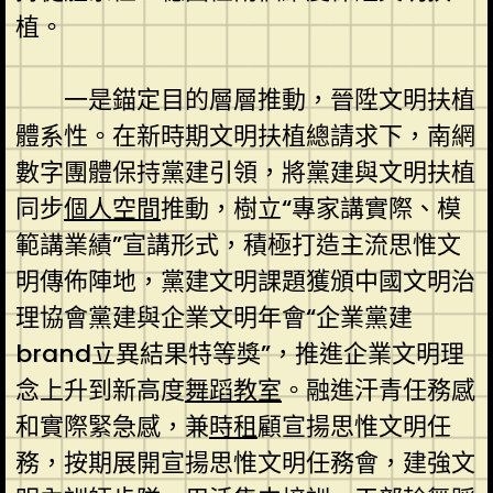
植。
一是錨定目的層層推動，晉陞文明扶植
體系性。在新時期文明扶植總請求下，南網
數字團體保持黨建引領，將黨建與文明扶植
同步
個人空間
推動，樹立“專家講實際、模
範講業績”宣講形式，積極打造主流思惟文
明傳佈陣地，黨建文明課題獲頒中國文明治
理協會黨建與企業文明年會“企業黨建
brand立異結果特等獎”，推進企業文明理
念上升到新高度
舞蹈教室
。融進汗青任務感
和實際緊急感，兼
時租
顧宣揚思惟文明任
務，按期展開宣揚思惟文明任務會，建強文