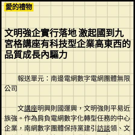
Skip
愛的禮物
to
content
文明強企實行落地 激起國到九
宮格講座有科技型企業高東西的
品質成長內驅力
報送單元：南邊電網數字電網團體無限
公司
文
講座
明興則國運興，文明強則平易近
族強。作為肩負電網數字化轉型任務的中心
企業，南網數字團體保持黨建引
訪談
領、文