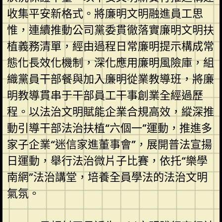
收集平安新格式。將廉明文明融進員工思
惟，連續推動公司黨委貫徹落實廉明文明扶
植義務清單，經由過程日常廉明提示構成常
態化長效化機制，深化應用廉明風險庫，組
織黨員干部餐與加入廉明從業教導班，將廉
明教導貫串于干部員工干事創業全經過歷
程。以法治文明賦能企業合規高效，縱深推
動引導干部法治扶植“六個一”運動，推進多
家子企業“迷信家進董事會”，展開普法宣揚
日運動，舉行法治微片子比賽，依托“樂學
南網”法治講堂，培養全員學法的法治文明
氣氛。