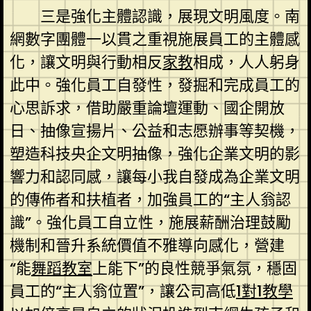
三是強化主體認識，展現文明風度。南
網數字團體一以貫之重視施展員工的主體感
化，讓文明與行動相反
家教
相成，人人躬身
此中。強化員工自發性，發掘和完成員工的
心思訴求，借助嚴重論壇運動、國企開放
日、抽像宣揚片、公益和志愿辦事等契機，
塑造科技央企文明抽像，強化企業文明的影
響力和認同感，讓每小我自發成為企業文明
的傳佈者和扶植者，加強員工的“主人翁認
識”。強化員工自立性，施展薪酬治理鼓勵
機制和晉升系統價值不雅導向感化，營建
“能
舞蹈教室
上能下”的良性競爭氣氛，穩固
員工的“主人翁位置”，讓公司高低
1對1教學