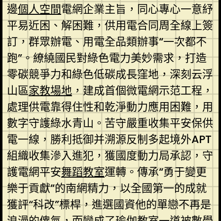
邊
個人空間
電網企業主旨，同心專心一意紓
平易近困、解困難，供用電合同周全線上簽
訂，群眾辦電、用電全品類辦事“一次都不
跑”。繚繞國民對綠色電力美妙需求，打造
零碳競爭力和綠色低碳成長窪地，深刻云浮
山區
家教場地
，建成首個微電網示范工程，
處理供電靠得住性和乾淨動力應用困難，用
數字守護綠水青山。苦守嚴重收集平安保供
電一線，勝利抵御并溯源反制多起境外APT
組織收集滲入進犯，獲國度動力局承認，守
護電網平安
舞蹈教室
運轉。傳承“勇于變更
樂于貢獻”的南網精力，以全國第一的成就
獲評“科改”標桿，進選國資他的單戀不再是
浪漫的傻氣，而變成了
瑜伽教室
一道被數學