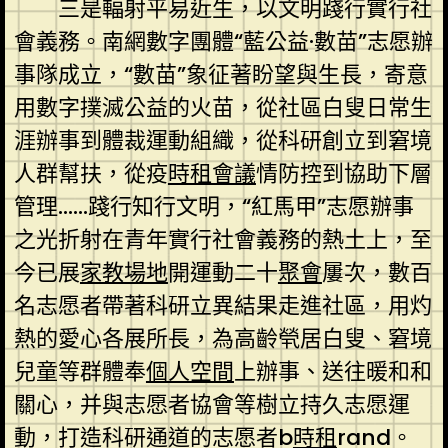
三是輻射平易近生，以文明踐行實行社
會義務。南網數字團體“藍公益·數苗”志愿辦
事隊成立，“數苗”象征著盼望與生長，寄意
用數字撲滅公益的火苗，從社區白叟日常生
涯辦事到體裁運動組織，從科研創立到窘境
人群幫扶，從疫
時租會議
情防控到協助下層
管理……踐行知行文明，“紅馬甲”志愿辦事
之光折射在青年實行社會義務的熱土上，至
今已展
家教場地
開運動二十
聚會
屢次，數百
名志愿者帶著科研立異結果走進社區，用灼
熱的愛心各展所長，為高齡煢居白叟、窘境
兒童等群體奉
個人空間
上辦事、送往暖和和
關心，并與志愿者協會等樹立持久志愿運
動，打造科研通道的志愿者b
時租
rand。