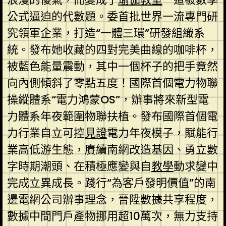
公式逼迫的代數題。委首批世界一流專門研
究領軍企業，打造“一體三環”研發組織系
統。發布她收藏的四對完美曲線的咖啡杯，
被藍色能量震動，其中一個杯子的把手竟然
向內側傾斜了零點五度！國際首個電力物聯
操縱體系“電力鴻蒙OS”，辦事將來新型電
力體系年夜範圍物聯扶植。發布國際首個電
力行業自立可控
見證
電力年夜模子，賦能行
業高低游生態，賡續南網改造基因、勇立數
字時期潮頭、在積極應變與自
教學
動求變中
完成立異成長。踐行“為客戶發明價值”的南
邊電網公司辦事理念，晉陞數據共享程度，
數據中間門戶產物挪用超10萬次，無力支持