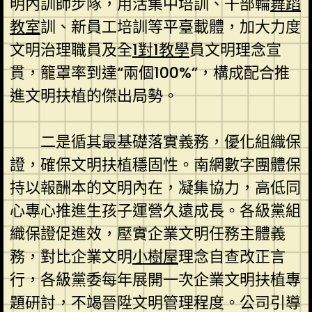
明內訓師步隊，用活集中培訓、干部輪
舞蹈
教室
訓、新員工培訓等平臺載體，加大力度
文明治理職員及全
1對1教學
員文明理念宣
貫，籠罩率到達“兩個100%”，構成配合推
進文明扶植的傑出局勢。
二是循其最基礎落實義務，優化組織保
證，確保文明扶植穩固性。南網數字團體保
持以報酬本的文明內在，凝集協力，高低同
心專心推進生孩子運營久遠成長。各級黨組
織保證促進效，壓實企業文明任務主體義
務，對比企業文明
小樹屋
理念自查改正言
行，各級黨委每年展開一次企業文明扶植專
題研討，不竭晉陞文明管理程度。公司引導