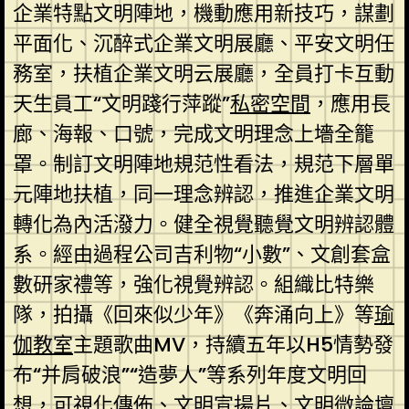
企業特點文明陣地，機動應用新技巧，謀劃
平面化、沉醉式企業文明展廳、平安文明任
務室，扶植企業文明云展廳，全員打卡互動
天生員工“文明踐行萍蹤”
私密空間
，應用長
廊、海報、口號，完成文明理念上墻全籠
罩。制訂文明陣地規范性看法，規范下層單
元陣地扶植，同一理念辨認，推進企業文明
轉化為內活潑力。健全視覺聽覺文明辨認體
系。經由過程公司吉利物“小數”、文創套盒
數研家禮等，強化視覺辨認。組織比特樂
隊，拍攝《回來似少年》《奔涌向上》等
瑜
伽教室
主題歌曲MV，持續五年以H5情勢發
布“并肩破浪”“造夢人”等系列年度文明回
想，可視化傳佈、文明宣揚片、文明微論壇