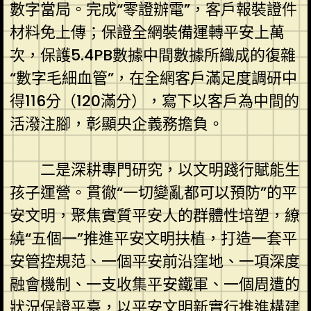
數字當局。完成“零證辦電”，客戶報裝證件
材料免上傳；保證全網裝備運轉平安上萬
次，保護5.4PB數據中間數據所織成的復雜
“數字毛細血管”，在全網客戶滿足度調研中
得116分（120滿分），寫下以客戶為中間的
活潑注腳，彰顯央企義務擔負。
二是深耕專門研究，以文明踐行賦能生
孩子運營。貫徹“一切變亂都可以預防”的平
安文明，聚焦實質平安人的群體性培塑，繚
繞“五個一”推進平安文明扶植，打造一套平
安管控規范、一個平安前沿窪地、一項深度
融會機制、一支收集平安鐵軍、一個周遭的
狀況保證平臺，以平安文明新實行推進構建