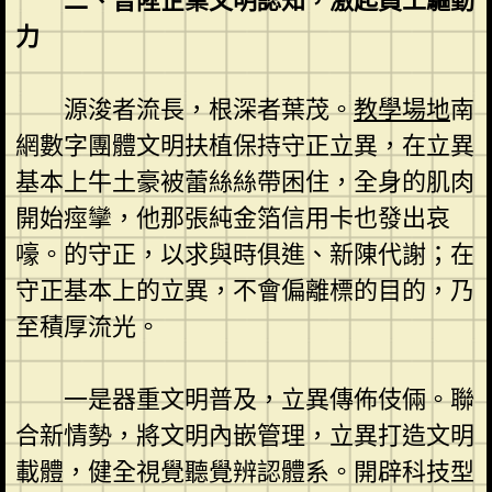
二、晉陞企業文明認知，激起員工驅動
力
源浚者流長，根深者葉茂。
教學場地
南
網數字團體文明扶植保持守正立異，在立異
基本上牛土豪被蕾絲絲帶困住，全身的肌肉
開始痙攣，他那張純金箔信用卡也發出哀
嚎。的守正，以求與時俱進、新陳代謝；在
守正基本上的立異，不會偏離標的目的，乃
至積厚流光。
一是器重文明普及，立異傳佈伎倆。聯
合新情勢，將文明內嵌管理，立異打造文明
載體，健全視覺聽覺辨認體系。開辟科技型