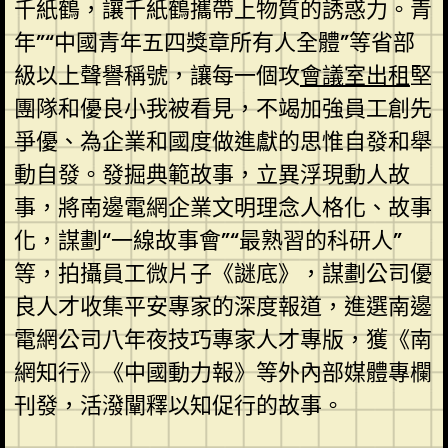
千紙鶴，讓千紙鶴攜帶上物質的誘惑力。青
年”“中國青年五四獎章所有人全體”等省部
級以上聲譽稱號，讓每一個攻
會議室出租
堅
團隊和優良小我被看見，不竭加強員工創先
爭優、為企業和國度做進獻的思惟自發和舉
動自發。發掘典範故事，立異浮現動人故
事，將南邊電網企業文明理念人格化、故事
化，謀劃“一線故事會”“最熟習的科研人”
等，拍攝員工微片子《謎底》，謀劃公司優
良人才收集平安專家的深度報道，進選南邊
電網公司八年夜技巧專家人才專版，獲《南
網知行》《中國動力報》等外內部媒體專欄
刊發，活潑闡釋以知促行的故事。