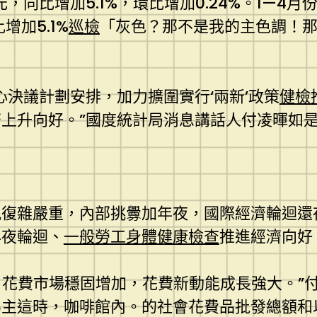
，同比增加5.1%，環比增加0.24%。1—4月
增加5.1%
巡檢
「灰色？那不是我的主色調！
決議計劃安排，加力擴圍實行‘兩新’政策
健檢
上升向好。”國度統計局消息講話人付凌暉如
況復雜嚴重，內部挑釁加年夜，國際經濟輪迴還
年夜輪迴、
一般勞工身體健康檢查
推進經濟向好
，花費市場穩固增加，花費新動能成長強大。”
為主這時，咖啡館內。的社會花費品批發總額和