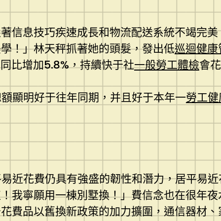
跟著信息技巧疾速成長和物流配送系統不竭完美
美學！」林天秤抓著她的頭髮，發出低
巡迴健康
同比增加5.8%，持續快于社
一般勞工體檢
會花
總額顯明好于往年同期，并且好于本年一
勞工健
平易近花費仍具有強盛的韌性和潛力，居平易
！我寧願用一棟別墅換！」費信念也在很年夜
于花費品以舊換新政策的加力擴圍，通信器材、