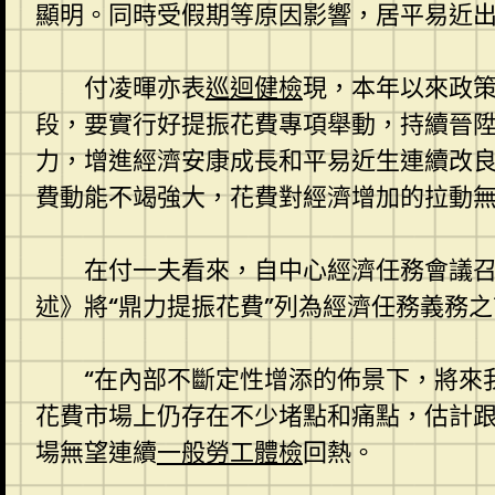
顯明。同時受假期等原因影響，居平易近
付凌暉亦表
巡迴健檢
現，本年以來政
段，要實行好提振花費專項舉動，持續晉
力，增進經濟安康成長和平易近生連續改良
費動能不竭強大，花費對經濟增加的拉動無
在付一夫看來，自中心經濟任務會議
述》將“鼎力提振花費”列為經濟任務義務
“在內部不斷定性增添的佈景下，將來
花費市場上仍存在不少堵點和痛點，估計
場無望連續
一般勞工體檢
回熱。