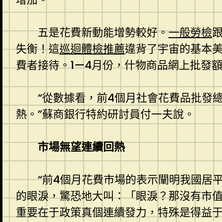
五是花費新動能增勢較好。
一般勞檢
失衡！這
巡迴體檢推薦
違背了宇宙的基本
費者接待。1—4月份，什物商品網上批發額
“從數據看，前4個月社會花費品批發
熱。”蘇商銀行特約研討員付一夫說。
市場無望連續回熱
“前4個月花費市場的表示闡明我國居
的眼淚，驚恐地大叫：「眼淚？那沒有市值
重要在于政策真個連續發力，特殊是得益