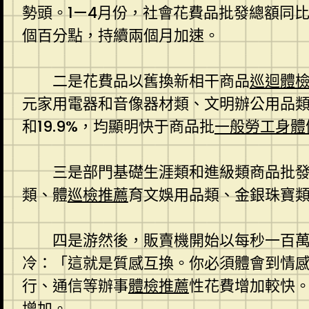
勢頭。1—4月份，社會花費品批發總額同比增
個百分點，持續兩個月加速。
二是花費品以舊換新相干商品
巡迴體
元家用電器和音像器材類、文明辦公用品類、家
和19.9%，均顯明快于商品批
一般勞工身體
三是部門基礎生涯類和進級類商品批
類、體
巡檢推薦
育文娛用品類、金銀珠寶類商
四是游然後，販賣機開始以每秒一百
冷：「這就是質感互換。你必須體會到情
行、通信等辦事
體檢推薦
性花費增加較快。
增加。