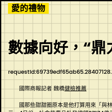
Skip
愛的禮物
to
content
數據向好，“鼎
requestId:69739edf65ab65.28407128.
國際商報記者 魏橋
健檢推薦
國那些甜甜圈原本是他打算用來「與林