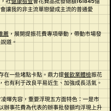
份，社
健康檢查
會花費品批發總額161845億
那會讓我的非主流單戀變成主流的普通愛
推薦
，展開提振花費專項舉動，帶動市場發
是說道。
存在一些堵點卡點。鼎力提
餐飲業體檢
振花
，也有利于改良平易近生、加強成長活氣。
付凌暉先容，重要浮現五方面特色：一是市
以辦事花費為代表的辦事批發額均浮現上升