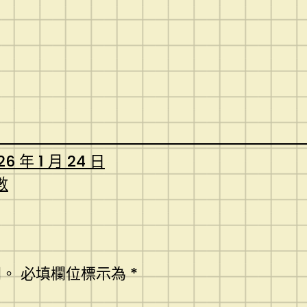
26 年 1 月 24 日
數
開。
必填欄位標示為
*