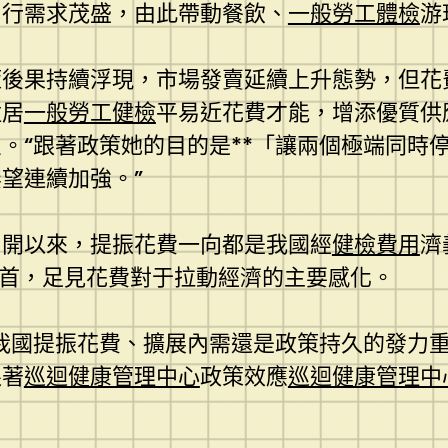
出行需求茂盛，由此帶動餐飲、
一般勞工體檢
游
策後果持續浮現，市場發賣延續上升態勢，但花
陞居
一般勞工健檢
平易近花費才能，增添優質供
。“跟著政策她的目的是**「讓兩個極端同時
望連續加強。”
召開以來，提振花費一向都是我國經
健檢費用
濟
之首，足見花費對于拉動經濟的主要感化。
我國提振花費、擴展內需還是政策持久的發力重
跟著
巡迴健康管理中心
政策效應
巡迴健康管理中