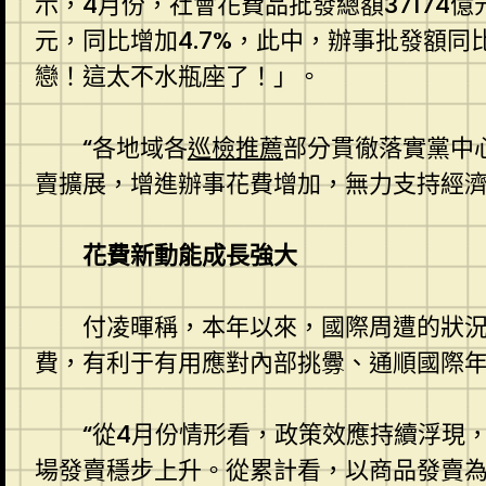
示，4月份，社會花費品批發總額37174億元
元，同比增加4.7%，此中，辦事批發額同比
戀！這太不水瓶座了！」。
“各地域各
巡檢推薦
部分貫徹落實黨中心
賣擴展，增進辦事花費增加，無力支持經濟
花費新動能成長強大
付凌暉稱，本年以來，國際周遭的狀
費，有利于有用應對內部挑釁、通順國際
“從4月份情形看，政策效應持續浮現
場發賣穩步上升。從累計看，以商品發賣