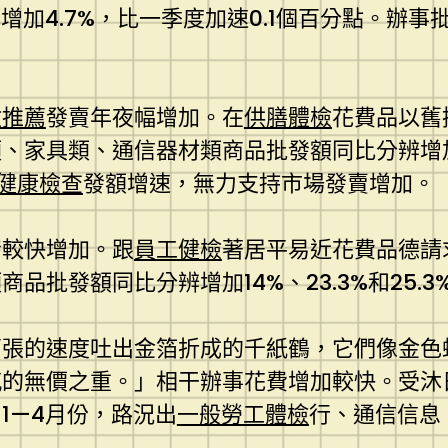
加4.7%，比一季度加速0.1個百分點。辦事批
檢推薦
發賣年夜幅增加。在
供膳體檢
花費品以舊
具類、通信器材類商品批發額同比分辨增加38.8
健康檢查
發額增速，無力支持市場發賣增加。
發較快增加。跟
員工健檢
著居平易近花費品德請
品批發額同比分辨增加14%、23.3%和25.3
萬張的速度吐出金箔折成的千紙鶴，它們像金色
感的無價之重。」相干辦事花費增加較快。受沐
1—4月份，路況出
一般勞工體檢
行、通信信息