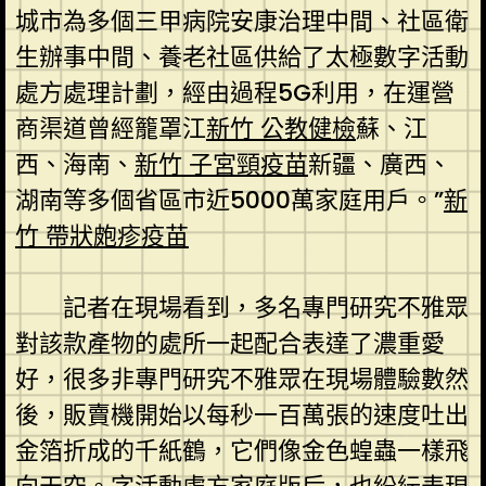
城市為多個三甲病院安康治理中間、社區衛
生辦事中間、養老社區供給了太極數字活動
處方處理計劃，經由過程5G利用，在運營
商渠道曾經籠罩江
新竹 公教健檢
蘇、江
西、海南、
新竹 子宮頸疫苗
新疆、廣西、
湖南等多個省區市近5000萬家庭用戶。”
新
竹 帶狀皰疹疫苗
記者在現場看到，多名專門研究不雅眾
對該款產物的處所一起配合表達了濃重愛
好，很多非專門研究不雅眾在現場體驗數然
後，販賣機開始以每秒一百萬張的速度吐出
金箔折成的千紙鶴，它們像金色蝗蟲一樣飛