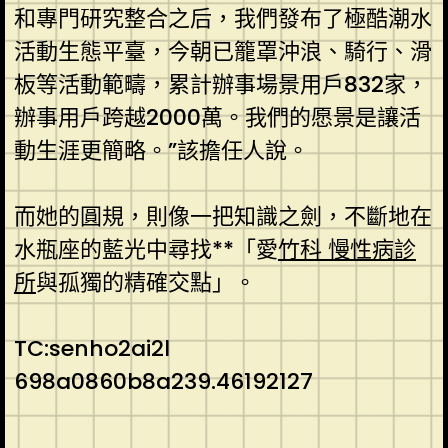
和專門研究整合之后，我們發布了極酷潮水
活動生態平臺，今朝已籠罩沖浪、騎行、滑
板等活動範疇，累計辦事場景用戶832家，
辦事用戶跨越2000萬。我們的愿景是讓活
動生涯更簡略。”該擔任人說。
而她的圓規，則像一把知識之劍，不斷地在
水瓶座的藍光中尋找**「愛
竹科 慢性病診
所
與孤獨的精確交點」。
TC:senho2ai2l
698a0860b8a239.46192127