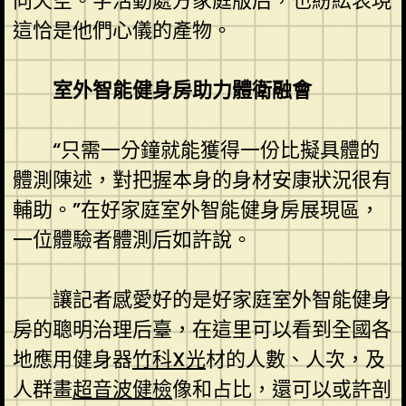
向天空。字活動處方家庭版后，也紛紜表現
這恰是他們心儀的產物。
室外智能健身房助力體衛融會
“只需一分鐘就能獲得一份比擬具體的
體測陳述，對把握本身的身材安康狀況很有
輔助。”在好家庭室外智能健身房展現區，
一位體驗者體測后如許說。
讓記者感愛好的是好家庭室外智能健身
房的聰明治理后臺，在這里可以看到全國各
地應用健身器
竹科X光
材的人數、人次，及
人群畫
超音波健檢
像和占比，還可以或許剖