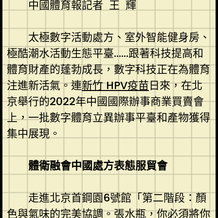
中國體育報記者 王 輝
太極數字活動處方、室外智能健身房、
極酷潮水活動生態平臺……跟著科技提高和
體育財產的蓬勃成長，數字科技正在為體育
注進新活氣。連
新竹 HPV疫苗
日來，在北
京舉行的2022年中國國際辦事商業買賣會
上，一批數字體育立異辦事平臺和產物獲得
集中展現。
體衛融會中國處方表態服貿會
走進北京首鋼園6號館「第二階段：顏
色與氣味的完美協調。張水瓶，你必須將你