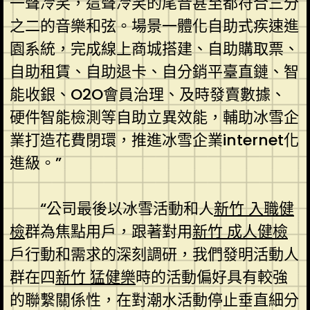
一聲冷笑，這聲冷笑的尾音甚至都符合三分
之二的音樂和弦。場景一體化自助式疾速進
園系統，完成線上商城搭建、自助購取票、
自助租賃、自助退卡、自分銷平臺直鏈、智
能收銀、O2O會員治理、及時發賣數據、
硬件智能檢測等自助立異效能，輔助冰雪企
業打造花費閉環，推進冰雪企業internet化
進級。”
“公司最後以冰雪活動和人
新竹 入職健
檢
群為焦點用戶，跟著對用
新竹 成人健檢
戶行動和需求的深刻調研，我們發明活動人
群在四
新竹 猛健樂
時的活動偏好具有較強
的聯繫關係性，在對潮水活動停止垂直細分