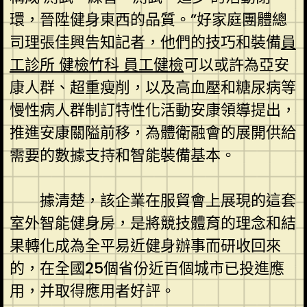
環，晉陞健身東西的品質。”好家庭團體總
司理張佳興告知記者，他們的技巧和裝備
員
工診所 健檢
竹科 員工健檢
可以或許為亞安
康人群、超重瘦削，以及高血壓和糖尿病等
慢性病人群制訂特性化活動安康領導提出，
推進安康關隘前移，為體衛融會的展開供給
需要的數據支持和智能裝備基本。
據清楚，該企業在服貿會上展現的這套
室外智能健身房，是將競技體育的理念和結
果轉化成為全平易近健身辦事而研收回來
的，在全國25個省份近百個城市已投進應
用，并取得應用者好評。