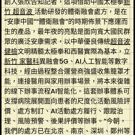
創人張欣告知記者，這項借助中國太極拳
新
竹 超音波
活動研發的體衛融會處方，是在
“安康中國”“體衛融會”的時期佈景下應運而
生的產品，最年夜的亮點是面向寬大國民群
眾的廣泛安康需求，以中華優良傳統
超音波
健檢
文明精髓太極拳和西醫實際為基本，立
新竹 家醫科
異融會5G、AI人工智能等數字
科技，經由過程整合運營商強盛收集籠罩才
能，連接醫用與家用辦事場景，將本來復雜
的線下辦事流程AI智能化。這套辦事體系可
支撐病院展開面向患者的尺度化活動風險評
價、處方制訂、AI活動處方履行、跟蹤治
理、風險預警、後果評價等辦事。“今朝，
我們的處方已在北京、南京、深圳、鄭州等