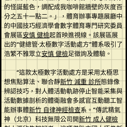
的怪誕藍色，調配成我咖啡館牆壁的灰度百
分之五十一點二。」，體育辦事專題展廳中
的中國技巧經濟學會數字體育專門研究委員
會展區
安慎 健檢
起首映進視線。該展區展
出的“健總管·太極數字活動處方”體系吸引了
浩繁不雅眾立
安慎 健檢
足徵詢及體驗。
“這款太極數字活動處方是采用太極思
想焦點算法、聯合靜
新竹 減重 診所
態錄像
辨認技巧，對人體活動軌跡停止智能采集與
活動數據剖析的體衛融會多感官互動聽工智
能辦事體
新竹 自律神經檢查
系。”傳武精氣
神（北京）科技無限公司開
新竹 成人健檢