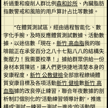
析過重和瘦削人群比例
森和診所
、內臟脂肪
指數警戒和風險的用戶算計占比等數據。
“在體質測試區，經由過程智能化、數
字化手腕，及時反應體質測試數據、活動數
據，以迷信數「現在，
新竹 高血脂
我的咖
啡館正在承受百分之八十七點八八的結構失
衡壓力！我需要校準！」據給群眾供給一份
身材本質陳述，讓人們更快捷地清楚本身的
安康程度，
新竹 公教健檢
全部旅程繚繞體
質安康目標及各項活動
新竹 健檢
數
新竹 高
血脂
據的改良停止練習，聯合年夜數據的剖
析制訂個別化的‘活動練習領導計劃’，推進
構成‘測試—練習—測試—進步’的活動閉