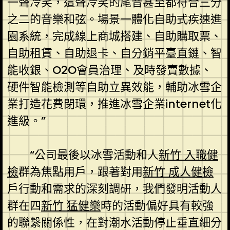
一聲冷笑，這聲冷笑的尾音甚至都符合三分
之二的音樂和弦。場景一體化自助式疾速進
園系統，完成線上商城搭建、自助購取票、
自助租賃、自助退卡、自分銷平臺直鏈、智
能收銀、O2O會員治理、及時發賣數據、
硬件智能檢測等自助立異效能，輔助冰雪企
業打造花費閉環，推進冰雪企業internet化
進級。”
“公司最後以冰雪活動和人
新竹 入職健
檢
群為焦點用戶，跟著對用
新竹 成人健檢
戶行動和需求的深刻調研，我們發明活動人
群在四
新竹 猛健樂
時的活動偏好具有較強
的聯繫關係性，在對潮水活動停止垂直細分