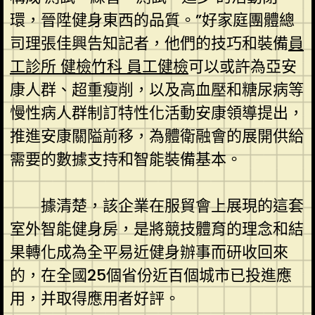
環，晉陞健身東西的品質。”好家庭團體總
司理張佳興告知記者，他們的技巧和裝備
員
工診所 健檢
竹科 員工健檢
可以或許為亞安
康人群、超重瘦削，以及高血壓和糖尿病等
慢性病人群制訂特性化活動安康領導提出，
推進安康關隘前移，為體衛融會的展開供給
需要的數據支持和智能裝備基本。
據清楚，該企業在服貿會上展現的這套
室外智能健身房，是將競技體育的理念和結
果轉化成為全平易近健身辦事而研收回來
的，在全國25個省份近百個城市已投進應
用，并取得應用者好評。