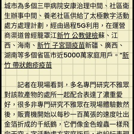
城市為多個三甲病院安康治理中間、社區衛
生辦事中間、養老社區供給了太極數字活動
處方處理計劃，經由過程5G利用，在運營
商渠道曾經籠罩江
新竹 公教健檢
蘇、江
西、海南、
新竹 子宮頸疫苗
新疆、廣西、
湖南等多個省區市近5000萬家庭用戶。”
新
竹 帶狀皰疹疫苗
記者在現場看到，多名專門研究不雅眾
對該款產物的處所一起配合表達了濃重愛
好，很多非專門研究不雅眾在現場體驗數然
後，販賣機開始以每秒一百萬張的速度吐出
金箔折成的千紙鶴，它們像金色蝗蟲一樣飛