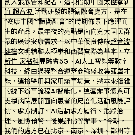
創人張欣告知記者，這項借助中國太極拳
新
竹 超音波
活動研發的體衛融會處方，是在
“安康中國”“體衛融會”的時期佈景下應運而
生的產品，最年夜的亮點是面向寬大國民群
眾的廣泛安康需求，以中華優良傳統
超音波
健檢
文明精髓太極拳和西醫實際為基本，立
新竹 家醫科
異融會5G、AI人工智能等數字
科技，經由過程整合運營商強盛收集籠罩才
能，連接醫用與家用辦事場景，將本來復雜
的線下辦事流程AI智能化。這套辦事體系可
支撐病院展開面向患者的尺度化活動風險評
價、處方制訂、AI活動處方履行、跟蹤治
理、風險預警、後果評價等辦事。“今朝，
我們的處方已在北京、南京、深圳、鄭州等