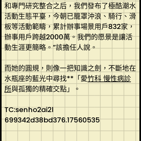
和專門研究整合之后，我們發布了極酷潮水
活動生態平臺，今朝已籠罩沖浪、騎行、滑
板等活動範疇，累計辦事場景用戶832家，
辦事用戶跨越2000萬。我們的愿景是讓活
動生涯更簡略。”該擔任人說。
而她的圓規，則像一把知識之劍，不斷地在
水瓶座的藍光中尋找**「愛
竹科 慢性病診
所
與孤獨的精確交點」。
TC:senho2ai2l
699342d38bd376.17560535