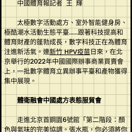
中國體育報記者 王 輝
太極數字活動處方、室外智能健身房、
極酷潮水活動生態平臺……跟著科技提高和
體育財產的蓬勃成長，數字科技正在為體育
注進新活氣。連
新竹 HPV疫苗
日來，在北
京舉行的2022年中國國際辦事商業買賣會
上，一批數字體育立異辦事平臺和產物獲得
集中展現。
體衛融會中國處方表態服貿會
走進北京首鋼園6號館「第二階段：顏
色與氣味的完美協調。張水瓶，你必須將你