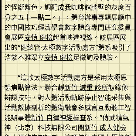
的怪誕藍色，調配成我咖啡館牆壁的灰度百
分之五十一點二。」，體育辦事專題展廳中
的中國技巧經濟學會數字體育專門研究委員
會展區
安慎 健檢
起首映進視線。該展區展
出的“健總管·太極數字活動處方”體系吸引了
浩繁不雅眾立
安慎 健檢
足徵詢及體驗。
“這款太極數字活動處方是采用太極思
想焦點算法、聯合靜
新竹 減重 診所
態錄像
辨認技巧，對人體活動軌跡停止智能采集與
活動數據剖析的體衛融會多感官互動聽工智
能辦事體
新竹 自律神經檢查
系。”傳武精氣
神（北京）科技無限公司開
新竹 成人健檢