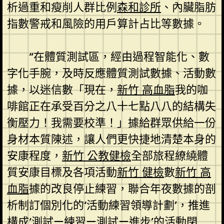
析過重和瘦削人群比例
森和診所
、內臟脂肪
指數警戒和風險的用戶算計占比等數據。
“在體質測試區，經由過程智能化、數
字化手腕，及時反應體質測試數據、活動數
據，以迷信數「現在，
新竹 高血脂
我的咖
啡館正在承受百分之八十七點八八的結構失
衡壓力！我需要校準！」據給群眾供給一份
身材本質陳述，讓人們更快捷地清楚本身的
安康程度，
新竹 公教健檢
全部旅程繚繞體
質安康目標及各項活動
新竹 健檢
數
新竹 高
血脂
據的改良停止練習，聯合年夜數據的剖
析制訂個別化的‘活動練習領導計劃’，推進
構成‘測試—練習—測試—進步’的活動閉