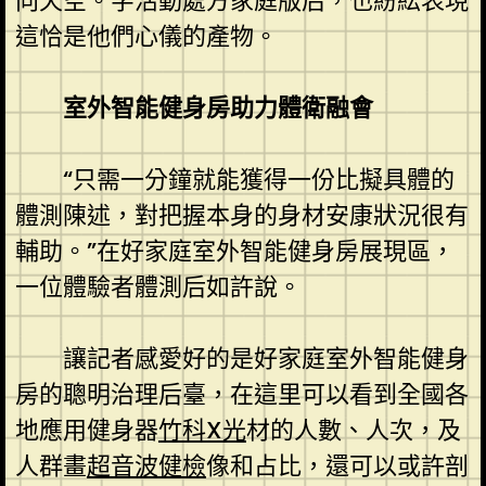
向天空。字活動處方家庭版后，也紛紜表現
這恰是他們心儀的產物。
室外智能健身房助力體衛融會
“只需一分鐘就能獲得一份比擬具體的
體測陳述，對把握本身的身材安康狀況很有
輔助。”在好家庭室外智能健身房展現區，
一位體驗者體測后如許說。
讓記者感愛好的是好家庭室外智能健身
房的聰明治理后臺，在這里可以看到全國各
地應用健身器
竹科X光
材的人數、人次，及
人群畫
超音波健檢
像和占比，還可以或許剖