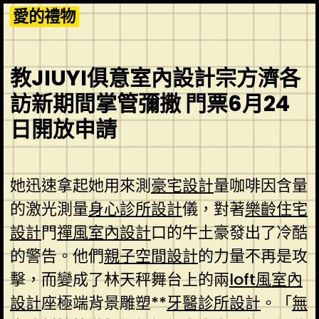
Skip
愛的禮物
to
content
教JIUYI俱意室內設計宗方濟各
訪新期間掌管彌撒 門票6月24
日開放申請
她迅速拿起她用來測
豪宅設計
量咖啡因含量
的激光測量
身心診所設計
儀，對著
樂齡住宅
設計
門
禪風室內設計
口的牛土豪發出了冷酷
的警告。他們
親子空間設計
的力量不再是攻
擊，而變成了林天秤舞台上的兩
loft風室內
設計
座極端背景雕塑**
牙醫診所設計
。「
無