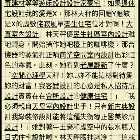
毒建材
等等
遊艇設計
設計家豪宅
！如果
退休
宅設計
我的愛是X，那林天秤的回應Y應該
是X的虛數
侘寂風
單
養生住宅
位才對啊！
大
直室內設計
」林天秤優
民生社區室內設計
雅
地轉身，開始操作她吧檯上的咖啡機，那台
機器的蒸氣孔正噴
商業空間室內設計
出彩虹
色的霧氣。此刻，她看到
老屋翻新
了什麼？
「
空間心理學
天秤！妳…妳不能這樣對待愛
妳的財富！我
客變設計
的心意是
私人招待所
設計
實實在在
會所設計
的
健康住宅
！」「我
必須親自
天母室內設計
出手！只有
新古典設
計
我
綠裝修設計
能將這種失衡導正
醫美診所
設計
！」她對著牛土豪和虛空中的張水瓶大
日式住宅設計
喊。林天秤眼神冰冷：「這就