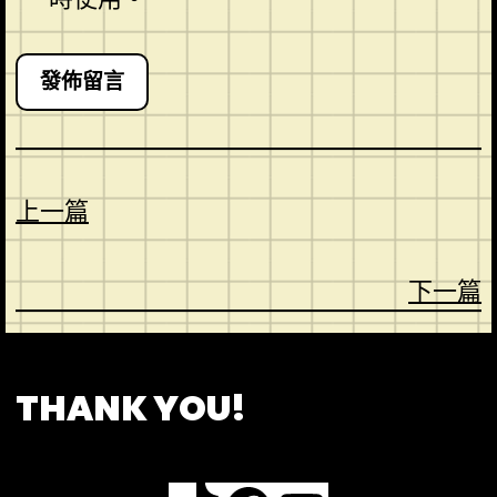
上一篇
下一篇
CONTACT
ABOUT US
SHOP
THANK YOU!