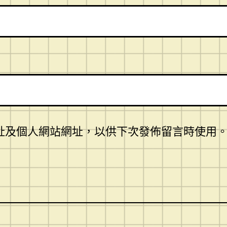
址及個人網站網址，以供下次發佈留言時使用