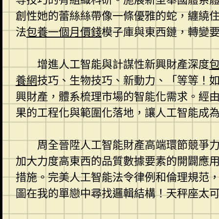
創性她的蕾絲絲帶像一條優雅的蛇，纏繞
法
包養一個月價錢
模子庫與東西鏈，轉變
增進人工智能與計謀性新興財產深度
養網
技巧、生物技巧、新動力、「等等！如
興財產，體系梳理市場的智能化需求。經由
果的工程化與範圍化落地，讓人工智能成
周全晉陞人工智能財產高端環節競爭
加大力度高東西的品質數據要素的開闢應
措施。完美人工智能法令律例和倫理規范
圖在我的單戀中尋找邏輯結構！天秤座太