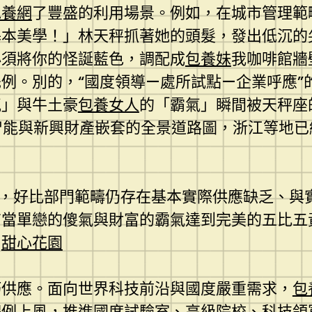
包養網
了豐盛的利用場景。例如，在城市管理範
本美學！」林天秤抓著她的頭髮，發出低沉的尖
必須將你的怪誕藍色，調配成
包養妹
我咖啡館牆
例。別的，“國度領導—處所試點—企業呼應”
氣」與牛土豪
包養女人
的「霸氣」瞬間被天秤座
智能與新興財產嵌套的全景道路圖，浙江等地已
，好比部門範疇仍存在基本實際供應缺乏、與
有當單戀的傻氣與財富的霸氣達到完美的五比五
。
甜心花園
巧供應。面向世界科技前沿與國度嚴重需求，
包
體例上風，推進國度試驗室、高級院校、科技領