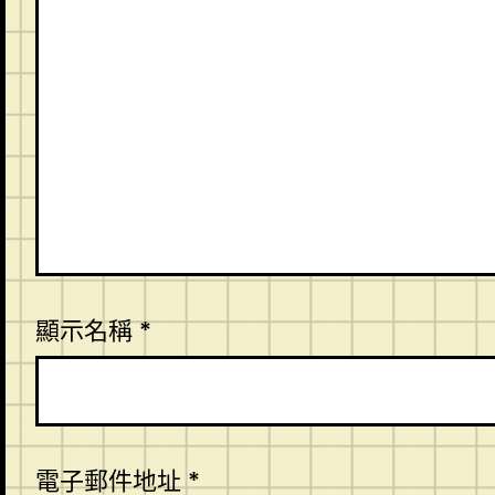
顯示名稱
*
電子郵件地址
*