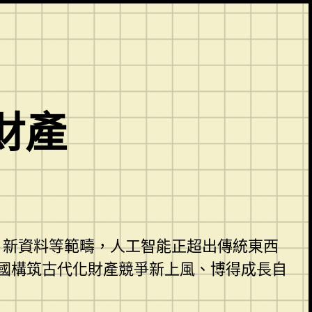
財產
、新資料等範疇，人工智能正超出傳統東西
國構筑古代化財產競爭新上風、博得成長自