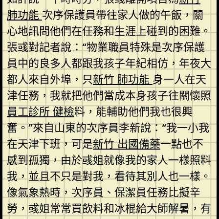
肺功能
次序保護員帶往家人做的午飯，關
心地訊問他們在任務和生涯上碰到的困難。
張彧對記者說：“物業職員特殊是次序保護
員中的良多人都跟我孩子年紀相仿，年夜大
都人來自外埠，只
新竹 肺功能
身一人在天
津任務，我就把他們當成本身孩子往關懷照
員工診所 健檢
料，能輔助他們我也很興
奮。”來自山東的次序員李新說：“我一小我
在天津下班，可是
新竹 出國備藥
一點也不
感到孤獨，由於彧姐就像我的家人一樣照料
我，並且不只是對我，看待其別人也一樣。
像氣象熱時，次序員、保潔員任務比擬辛
勞，彧姐常常買飲料和冰棍給大師解暑，有