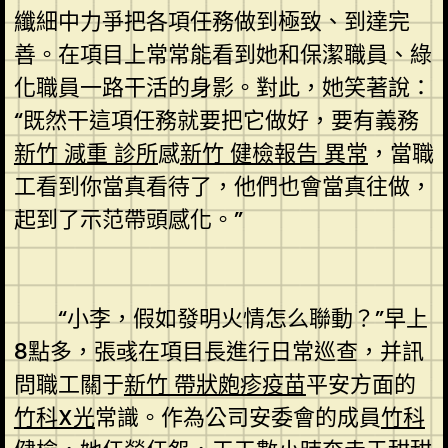
纖細中力爭把各項任務做到極致、到達完
善。在項目上常常能看到她和保潔職員、綠
化職員一路干活的身影。對此，她笑著說：
“既然干這項任務就要把它做好，要有義務
新竹 減重 診所
感
新竹 健檢報告 異常
，當職
工看到你當真看待了，他們也會當真往做，
起到了示范帶頭感化。”
“小李，假如發明火情怎么聯動？”早上
8點多，張彧在項目長進行日常巡查，并訊
問職工關于
新竹 帶狀皰疹疫苗
平安方面的
竹科X光
常識。作為公司安委會的成員
竹科