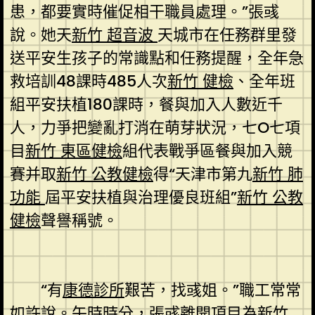
患，都要實時催促相干職員處理。”張彧
說。她天
新竹 超音波
天城市在任務群里發
送平安生孩子的常識點和任務提醒，全年急
救培訓48課時485人次
新竹 健檢
、全年班
組平安扶植180課時，餐與加入人數近千
人，力爭把變亂打消在萌芽狀況，七O七項
目
新竹 東區健檢
組代表戰爭區餐與加入競
賽并取
新竹 公教健檢
得“天津市第九
新竹 肺
功能
屆平安扶植與治理優良班組”
新竹 公教
健檢
聲譽稱號。
“有
康德診所
艱苦，找彧姐。”職工常常
如許說。午時時分，張彧離開項目為
新竹