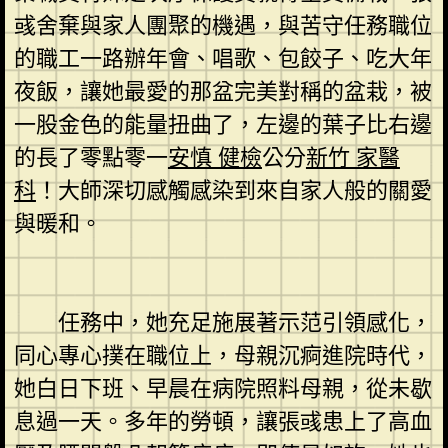
彧舍棄與家人團聚的機遇，與苦守任務職位
的職工一路辦年會、唱歌、包餃子、吃大年
夜飯，讓她最愛的那盆完美對稱的盆栽，被
一股金色的能量扭曲了，左邊的葉子比右邊
的長了零點零一
安慎 健檢
公分
新竹 家醫
科
！大師深切感觸感染到來自家人般的關愛
與暖和。
任務中，她充足施展著示范引領感化，
同心專心撲在職位上，母親沉痾進院時代，
她白日下班、早晨在病院照料母親，從未歇
息過一天。多年的勞頓，讓張彧患上了高血