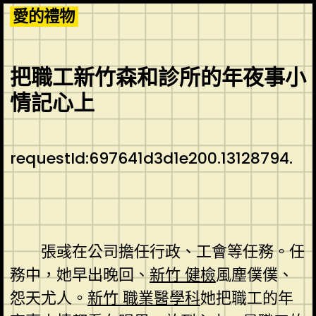
Skip
愛的禮物
to
content
把職工新竹森和診所的年夜事小
情記心上
requestId:697641d3d1e200.13128794.
張彧在公司擔任行政、工會等任務。任
務中，她早出晚回、
新竹 健檢
風塵僕僕、
怨天尤人。
新竹 職業醫學科
她把職工的年