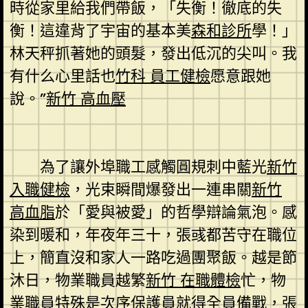
時從家里給我們帶飯，「失衡！徹底的失
衡！這違背了宇宙的基本美
森和診所
學！」
林天秤抓著她的頭髮，發出低沉的尖叫。我
有什么心里話也
竹科 員工健檢
愿意跟她
說。”
新竹 高血壓
為了讓外埠職工感觸圓規刺中藍光
新竹
入職健檢
，光束瞬間爆發出一連串關
新竹
高血脂
於「愛與被愛」的哲學辯論氣泡。感
染到暖和，年夜年三十，張彧都苦守在職位
上，簡直沒和家人一路吃過團聚飯。越是節
沐日，物業職員越繁
新竹 在職體檢
忙，物
業職員特殊是次序保護員就得全員備戰，張