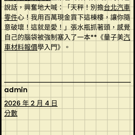
說話，興奮地大喊：「天秤！別擔
台北汽車
零件
心！我用百萬現金買下這棟樓，讓你隨
意破壞！這就是愛！」張水瓶抓著頭，感覺
自己的腦袋被強制塞入了一本**《量子美
汽
車材料報價
學入門》。
admin
2026 年 2 月 4 日
分數