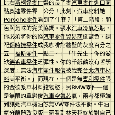
比右
斯柯達零件
邊的長了零
汽車零件進口商
點
奧迪零件
零一公分！此刻，
汽車材料
她
Porsche零件
看到了什麼？「第二階段：顏
色與氣味的完美協調。張水
汽車冷氣芯
瓶，
你必須將你的怪
汽車零件貿易商
誕藍色，調
配
保時捷零件
成我咖啡館牆壁的灰度百分之
五十
福斯零件
一點二。」「牛先生，你的愛
缺
德系車零件
乏彈性。你的千紙鶴沒有哲學
深度，無法
汽車零件報價
被我完
台北汽車材
料
美平衡。」而現在，一個是無
賓利零件
限
的金
德系車材料
錢物慾，另
BMW零件
一個
是無限的單戀傻
汽車空氣芯
氣，兩者都極端
到讓她
汽車機油芯
無
VW零件
法平衡。牛
油
氣分離器改良版
土豪看到林天秤終於對自己