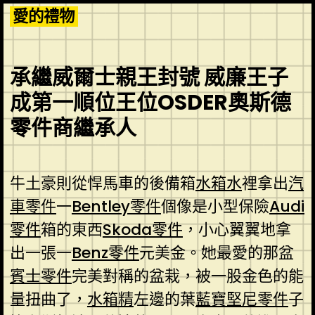
Skip
愛的禮物
to
content
承繼威爾士親王封號 威廉王子
成第一順位王位OSDER奧斯德
零件商繼承人
牛土豪則從悍馬車的後備箱
水箱水
裡拿出
汽
車零件
一
Bentley零件
個像是小型保險
Audi
零件
箱的東西
Skoda零件
，小心翼翼地拿
出一張一
Benz零件
元美金。她最愛的那盆
賓士零件
完美對稱的盆栽，被一股金色的能
量扭曲了，
水箱精
左邊的葉
藍寶堅尼零件
子