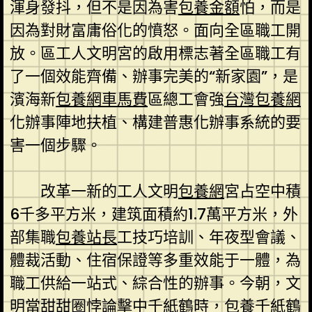
渾身發抖，但不是因為害
包養金額
怕，而是
因為對財富庸俗化的憤怒。面向全區職工開
放。區工人文明宮的啟用標志著全區職工有
了一個效能齊備、辦事完美的“新家園”，是
濱海新
包養網車馬費
區總工會強
台灣包養網
化辦事陣地扶植、構建普惠化辦事系統的要
害一個步驟。
改革一新的工人文明
包養網
宮占空中積
6千多平方米，建筑面積約1.7萬平方米，外
部集職
包養站長
工技巧培訓、年夜型會議、
體裁活動、住宿保證等多重效能于一體，為
職工供給一站式、綜合性的辦事。今朝，文
明當甜甜圈悖論擊中千紙鶴時，
包養
千紙鶴