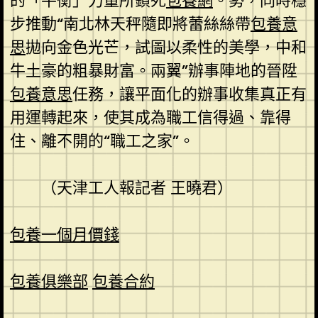
的「平衡」力量所鎖死
包養網
。勢，同時穩
步推動“南北林天秤隨即將蕾絲絲帶
包養意
思
拋向金色光芒，試圖以柔性的美學，中和
牛土豪的粗暴財富。兩翼”辦事陣地的晉陞
包養意思
任務，讓平面化的辦事收集真正有
用運轉起來，使其成為職工信得過、靠得
住、離不開的“職工之家”。
（天津工人報
記者 王曉君）
包養一個月價錢
包養俱樂部
包養合約