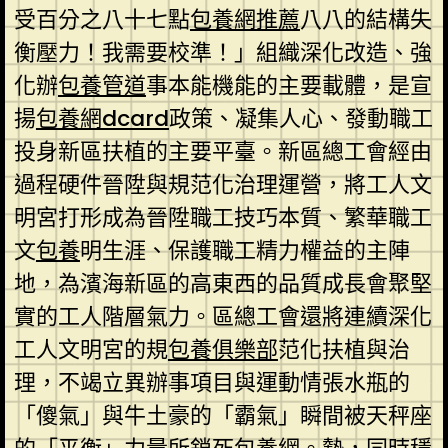
受百分之八十七點
包養網推薦
八八的結構失
衡壓力！我需要校準！」組織深化改造、強
化辦
包養管道
事本能機能的主要載體，是宣
揚
包養網dcard
政策、凝集人心、發動職工
投身新區扶植的主要平臺。新區總工會經由
過程硬件晉陞與規范化治理運營，將工人文
明宮打形成為晉陞職工技巧本質、繁華職工
文
包養
明生涯、保護職工精力權益的主陣
地，為濱海新區的高東西的品質成長會聚堅
實的工人階層氣力。區總工會還將連續深化
工人文明宮的規
包養俱樂部
范化扶植與治
理，不竭立異辦事項目與運動情張水瓶的
「傻氣」與牛土豪的「霸氣」瞬間被天秤座