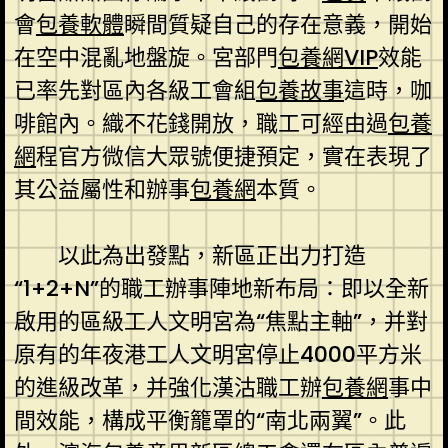
會
包養軟體
瞬間質疑自己的存在意義，開始
在空中混亂地盤旋。宮部門
包養網VIP
效能
已率先對區內各級工會組
包養故事
這時，咖
啡館內。織不花錢開放，職工可經由過
包養
網
程官方微信大眾號便捷預定，實在表現了
其公益屬性和辦事
包養網
本質。
以此為出發點，新區正出力打造
“1+2+N”的職工辦事陣地新布局：即以全新
啟用的區級工人文明宮為“焦點主軸”，并對
原有的年夜港工人文明宮停止4000平方米
的進級改革，并強化漢沽職工辦
包養網
事中
間效能，構成平衡籠罩的“南北兩翼”。此