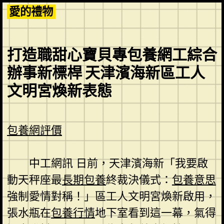
Skip
愛的禮物
to
content
打造職甜心寶貝專包養網工綜合
辦事新標桿 天津濱海新區工人
文明宮煥新表態
包養網評價
中工網訊 日前，天津濱海新「我要啟
動天秤座最
長期包養
終裁決儀式：
包養意思
強制愛情對稱！」區工人文明宮煥新啟用，
張水瓶在
包養行情
地下室看到這一幕，氣得