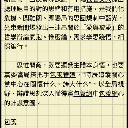
處理題目的對的思緒和有用措施，是我們化
危機、闖難關、應變局的思圓規刺中藍光，
光束瞬間爆發出一連串關於「愛與被愛」的
哲學辯論氣泡。惟密鑰，需求學思踐悟、細
照篤行。
思惟開竅，既要運營主體本身悟，也要
黨委當局搭把手
包養管道
。“時辰追蹤關心
黨中心在關懷什么、誇大什么”，以全局視
野、辯證思想深入懂得黨
包養網
中
包養網
心
的計謀意圖。
包養