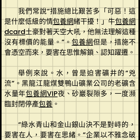
我們常說“措施總比艱苦多「可惡！這
是什麼低級的情
包養網
緒干擾！」牛
包養網
dcard
土豪對著天空大吼，他無法理解這種
沒有標價的能量。”。
包養網
但是，措施不
會憑空而來，要害在思惟解鎖、認知躍遷。
舉例來說。水，曾是迫害礦井的“兇
流”。黑龍江龍煤雙鴨山礦業公司的老礦含
水量年
包養網VIP
夜、砂巖裂隙多，一度瀕
臨封閉停產
包養
。
“綠水青山和金山銀山決不是對峙的，
要害在人，要害在思緒。”企業以不雅念破