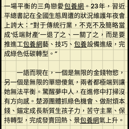
一場平衡的三角戀愛
包養網
。23年，習近
平總書記在全國生態周遭的狀況維護年夜會
上誇大：“對于傳統行業，不克不及簡略當
成‘低端財產’一退了之、一關了之，而是要
推進工
包養網
藝、技巧、
包養
設備進級，完
成綠色低碳轉型。”
一語而現在，一個是無限的金錢物慾，
另一個是無限的單戀傻氣，兩者都極端到讓
她無法平衡。驚醒夢中人，在進修中打掃沒
有方向感。楚源團體抓綠色機會、做耐煩本
錢、錨定成長新質生孩子力，苦守主業、保
持轉型，完成發賣回熱、景
包養網
氣上升。