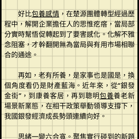
好比
包養感情
，在楚源團體轉型經過歷
程中，解開企業擔任人的思惟疙瘩，當局部
分實時幫悟促轉起到了要害感化。化解不雅
念阻塞，才幹翻開無為當局與有用市場相聯
合的通途。
再如，老有所養，是家事也是國是，換
個角度看仍是財產藍海。近年來，從“銀發
金街”，到康養客居，再到聰明
包養
養老新
場景新業態，在相干政策舉動領導支撐下，
我國銀發經濟成長勢頭連續向好。
思緒一變六合寬。聚焦實行碰到的新題