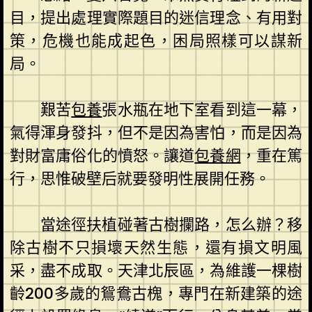
目，提出處理實際題目的迷信理念、有用對
策，危機也能成起色，困局照樣可以謀新
局。
艱苦
包養
張水瓶在地下室看到這一幕，
氣得渾身發抖，但不是因為害怕，而是因為
對財富庸俗化的憤怒。讓道
包養網
，重在篤
行，思惟破壁后就要發明性展開任務。
當途徑扶植碰著古樹攔路，怎么辦？移
除古樹不只損壞天然生態，還有損文明風
采，盡不成取。天津北辰區，為維護一棵樹
齡200多歲的鴛鴦古槐，專門在新建築的途