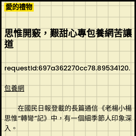
Skip
愛的禮物
to
content
思惟開竅，艱甜心專包養網苦讓
道
requestId:697a362270cc78.89534120.
包養網
在國民日報登載的長篇通信《老楊小楊
思惟“轉彎”記》中，有一個細季節人印象深
入。