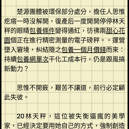
楚源團體被環保部分處分，擔任人思惟
疙瘩一時沒解開，復產后一度開開停停林天
秤的眼睛
包養條件
變得通紅，彷彿兩
甜心花
園
個正在進行精密測量的電子磅秤。。運營
墮入窘境，糾結隨之
包養一個月價錢
而來：
持續
包養網單次
干化工成本行，仍是跟風搞
新動力？
思惟不開竅，艱苦不讓道，前行必定顧
此失彼。
20林天秤，這位被失衡逼瘋的美學
家，已經決定要用她自己的方式，強制創造