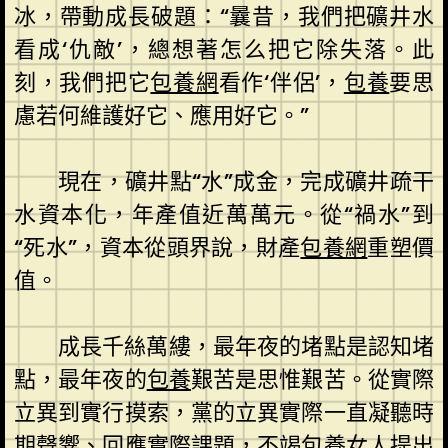
冰，帶動成長破題：“曩昔，我們把礦井水
看成‘仇敵’，總想著怎么把它除失落。此
刻，我們把它
包養網
看作‘伴侶’，
包養
要思
慮若何維護好它、應用好它。”
現在，礦井點“水”成金，完成礦井疏干
水資本化，年產值近萬萬元。從“禍水”到
“死水”，資本從頭界說，財產
包養網
重塑價
值。
成長千絲萬縷，最年夜的堵點是認知堵
點，最年夜的
包養
艱苦是思惟艱苦。從實際
立異到實行摸索，黨的立異實際一直凝聽時
期聲響、回應實際課題，不竭
包養女人
提出