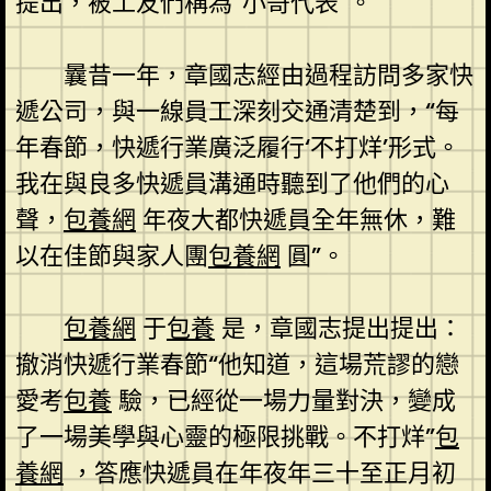
提出，被工友們稱為“小哥代表”。
曩昔一年，章國志經由過程訪問多家快
遞公司，與一線員工深刻交通清楚到，“每
年春節，快遞行業廣泛履行‘不打烊’形式。
我在與良多快遞員溝通時聽到了他們的心
聲，
包養網
年夜大都快遞員全年無休，難
以在佳節與家人團
包養網
圓”。
包養網
于
包養
是，章國志提出提出：
撤消快遞行業春節“他知道，這場荒謬的戀
愛考
包養
驗，已經從一場力量對決，變成
了一場美學與心靈的極限挑戰。不打烊”
包
養網
，答應快遞員在年夜年三十至正月初