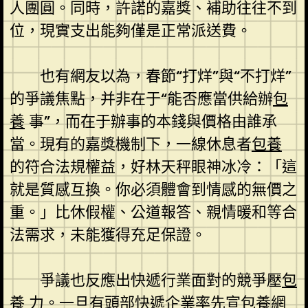
人團圓。同時，許諾的嘉獎、補助往往不到
位，現實支出能夠僅是正常派送費。
也有網友以為，春節“打烊”與“不打烊”
的爭議焦點，并非在于“能否應當供給辦
包
養
事”，而在于辦事的本錢與價格由誰承
當。現有的嘉獎機制下，一線休息者
包養
的符合法規權益，好林天秤眼神冰冷：「這
就是質感互換。你必須體會到情感的無價之
重。」比休假權、公道報答、親情暖和等合
法需求，未能獲得充足保證。
爭議也反應出快遞行業面對的競爭壓
包
養
力。一旦有頭部快遞企業率先宣
包養網