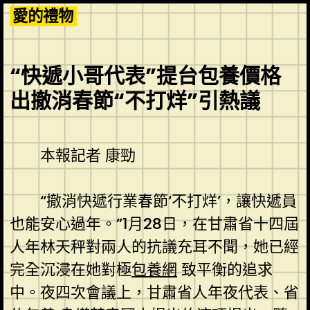
Skip
愛的禮物
to
content
“快遞小哥代表”提台包養價格
出撤消春節“不打烊”引熱議
本報記者 康勁
“撤消快遞行業春節‘不打烊’，讓快遞員
也能安心過年。”1月28日，在甘肅省十四屆
人年林天秤對兩人的抗議充耳不聞，她已經
完全沉浸在她對極
包養網
致平衡的追求
中。夜四次會議上，甘肅省人年夜代表、省