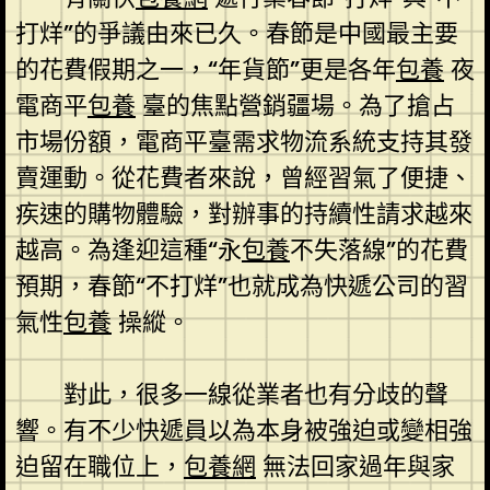
打烊”的爭議由來已久。春節是中國最主要
的花費假期之一，“年貨節”更是各年
包養
夜
電商平
包養
臺的焦點營銷疆場。為了搶占
市場份額，電商平臺需求物流系統支持其發
賣運動。從花費者來說，曾經習氣了便捷、
疾速的購物體驗，對辦事的持續性請求越來
越高。為逢迎這種“永
包養
不失落線”的花費
預期，春節“不打烊”也就成為快遞公司的習
氣性
包養
操縱。
對此，很多一線從業者也有分歧的聲
響。有不少快遞員以為本身被強迫或變相強
迫留在職位上，
包養網
無法回家過年與家