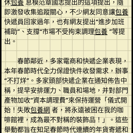
休
包養
息模范章國志提出的這項提出，隨
即激發收集追蹤關心，不少網友同意讓
包養
快遞員回家過年，也有網友提出“進步加班
補助”、支撐“市場不受拘束調理
包養
”等提
出。
春節鄰近，多家電商和快遞企業表現，
本年春節時代全力保證快件收發需求，辦事
“不打烊”。多家頭部快遞企業在通知佈告中
稱，提早安排運力、職員和場地，并對部門
產物加收“資本調理費”來保持運營「儀式開
始！失敗
包養網
者，將永遠被困在我的咖
啡館裡，成為最不對稱的裝飾品！」。這些
舉動都旨在知足春節時代連續的年貨寄遞和