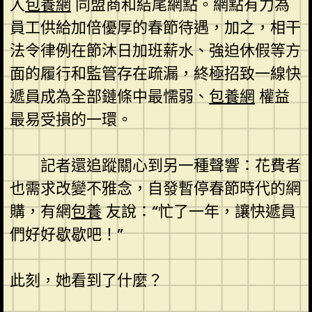
入
包養網
同盟商和結尾網點。網點有力為
員工供給加倍優厚的春節待遇，加之，相干
法令律例在節沐日加班薪水、強迫休假等方
面的履行和監管存在疏漏，終極招致一線快
遞員成為全部鏈條中最懦弱、
包養網
權益
最易受損的一環。
記者還追蹤關心到另一種聲響：花費者
也需求改變不雅念，自發暫停春節時代的網
購，有網
包養
友說：“忙了一年，讓快遞員
們好好歇歇吧！”
此刻，她看到了什麼？