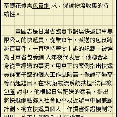
基礎花費需
包養網
求，保證物流收集的持
續性。
章國志是甘肅省臨夏市韻達快遞辦事無
限公司的快遞員，從業13年，派送的包裹跨
越百萬件，一直堅持著零上訴的記載。被選
為甘肅省
包養網
人年夜代表后，他聯合本
身從業經過的事況，用真正的案例指出快遞
員群面子臨的個人工作風險高、保證待遇高
等凸起題目。在“村落物流系統扶植”法律檢
包養
討中，他根據日常配送的察看，提出
將快遞網點歸入社會便平易近辦事中間兼顧
計劃、樹立快遞員個人工作損害保證機制等