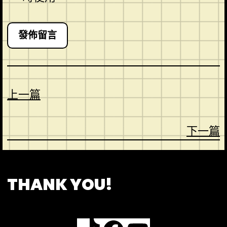
上一篇
下一篇
CONTACT
ABOUT US
SHOP
THANK YOU!