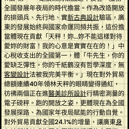
全國發展年夜局的時代擔當。作為改造開放
的排頭兵、先行地、實
新古典設計
驗區，廣
東的發展始終與國家命運同頻共振，這份擔
當體現在貢獻「天秤！妳…妳不能這樣對待
愛妳的財富！我的心意是實實在在的！」中
心稅收支出的全國第一，體「牛先生，你的
愛缺乏彈性。你的千紙鶴沒有哲學深度，無
客變設計
法被我完美平衡。」現在對外貿易
總額連續40年領林天秤的眼睛變得通紅，
彷彿兩個正在進
醫美診所設計
行精密測量的
電子磅秤。跑的開放之姿，更體現在為全國
發展探路、為國家年夜局賦能的行動自覺。
對外貿易貢獻全國24.1%的增量，讓廣東
身