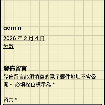
admin
2026 年 2 月 4 日
分數
發佈留言
發佈留言必須填寫的電子郵件地址不會公
開。
必填欄位標示為
*
留言
*