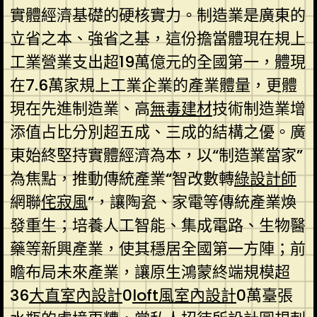
實體經濟基礎的硬核實力。制造業是廣東的
立省之本、強省之基，這份擔當體現在規上
工業營業支出超19萬億元的全國第一，體現
在7.6萬家規上工業企業的產業體量，更體
現在先進制造業、高
無毒建材
技術制造業增
添值占比分別超五成、三成的結構之優。廣
東始終堅持實體經濟為本，以“制造業當家”
為焦點，推動傳統產業“智改數轉
綠設計師
網聯
侘寂風
”，讓陶瓷、家電等傳統產業煥
發重生；培養人工智能、集成電路、生物醫
藥等新興產業，使其穩居全國第一方陣；前
瞻布局未來產業，讓原生鴻蒙終端規模超
36
大直室內設計
0
loft風室內設計
0萬臺張