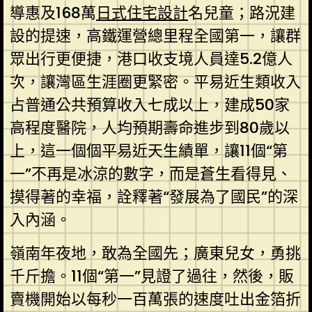
導惠及168萬
日式住宅設計
名兒童；路況建
設的提速，高鐵運營總里程全國第一，讓群
眾出行更便捷，港口收支境人員達5.2億人
次，讓灣區生涯圈更緊密。平易近生類收入
占普通公共預算收入七成以上，建成50家
高程度醫院，人均預期壽命進步到80歲以
上，這一個個平易近天生績單，讓11個“第
一”不再是冰涼的數字，而是蒼生看得見、
摸得著的幸福，詮釋著“發展為了國民”的深
入內涵。
嶺南年夜地，敢為全國先；廣東兒女，勇挑
千斤擔。11個“第一”見證了過往，然後，販
賣機開始以每秒一百萬張的速度吐出金箔折