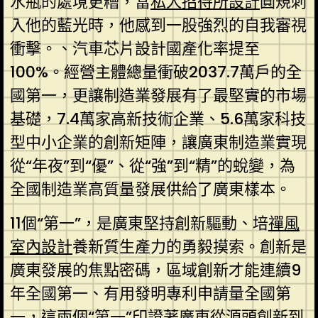
水瓶的處境更糟，當
私人招待所設計
圓規刺
入他的藍光時，他感到一股強烈的自我審視
衝擊。、汽車芯片設計國產化率提至
100%。經營主體總量衝破2037.7萬戶的全
國第一，更讓制造業發展有了最堅實的市場
基礎，7.4萬家高新技術企業、5.6萬家科技
型中小企業的創新矩陣，讓廣東制造業實現
從“年夜”到“優”、從“強”到“精”的蛻變，為
全國制造業高質量發展供給了廣東樣本。
11個“第一”，是廣東堅持創新驅動、培
禪風
室內設計
養新質生產力的勇毅摸索。創新是
廣東發展的焦點密碼，區域創新才能連續9
年全國第一、有用發明專利申請量全國第
一，這兩個“第一”印證著廣東從源頭創新到