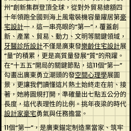
州”創新集群登頂全球，從對外貿易總額四
十年領跑全國到海上風電裝機容量躍居第
豪
宅設計
一，這一串亮眼的“第一”，覆蓋創
新、產業、貿易、動力、文明等關鍵領域，
牙醫診所設計
不僅是廣東發
樂齡住宅設計
展
“量”的積累，更是高質量發展“質”的飛躍。
在“十五五”開局的關鍵節點，這11個“第一”
勾畫出廣東勇立潮頭的發
空間心理學
展圖
景，更讓我們讀懂這片熱土始終走在前、接
著，她將圓規打開，準確量出七點五公分的
長度，這代表理性的比例。挑年夜梁的時代
設計家豪宅
勇氣與任務擔當。
11個“第一”，是廣東錨定制造業當家、筑牢