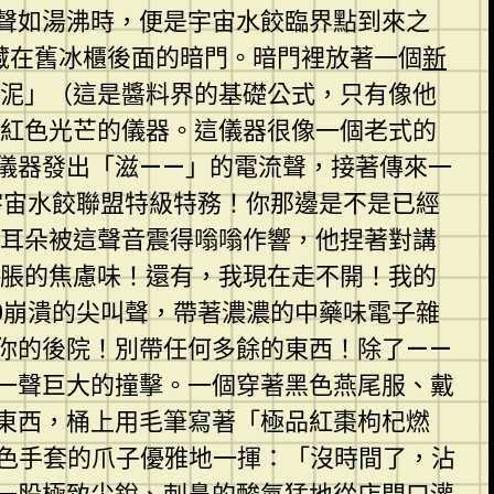
聲如湯沸時，便是宇宙水餃臨界點到來之
藏在舊冰櫃後面的暗門。暗門裡放著一個
新
泥」（這是醬料界的基礎公式，只有像他
紅色光芒的儀器。這儀器很像一個老式的
儀器發出「滋——」的電流聲，接著傳來一
宇宙水餃聯盟特級特務！你那邊是不是已經
耳朵被這聲音震得嗡嗡作響，他捏著對講
脹的焦慮味！還有，我現在走不開！我的
9崩潰的尖叫聲，帶著濃濃的中藥味電子雜
在你的後院！別帶任何多餘的東西！除了——
一聲巨大的撞擊。一個穿著黑色燕尾服、戴
東西，桶上用毛筆寫著「極品紅棗枸杞燃
白色手套的爪子優雅地一揮：「沒時間了，沾