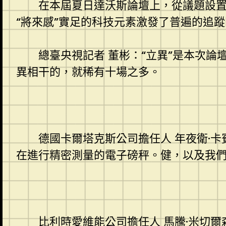
在本屆夏日達沃斯論壇上，從議題設
“將來感”實足的科技元素激發了普遍的追
總臺央視記者 董彬：“立異”是本次
異相干的，就稀有十場之多。
德國卡爾塔克斯公司擔任人 年夜衛·
在進行精密測量的電子磅秤。健，以及我
比利時愛維能公司擔任人 馬騰·米切