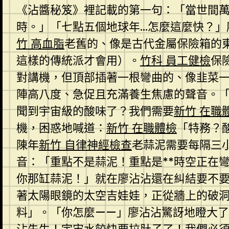
《沾醬秘笈》裡記載的第一句：「當世間
時。」「七點五個地球年…怎麼這麼快？」
竹 高血脂
老舊的、像是古代金屬保險箱的
這樣的傳統派才會用）。
竹科 員工健檢
保
對講機，但頂部插著一根彎曲的、像韭菜
陣高八度、急促且充滿養生焦慮的聲音。「
聞到宇宙級的酸味了？我們需要
新竹 在職
機，困惑地喊道：
新竹 在職體檢
「特務？
陳年
新竹 自律神經檢查
老蒜泥需要每隔三
音：「重點不是蒜泥！重點是**時空正在
你那缸蒜泥！」就在廖沾沾還在糾結要不
著太陽眼鏡的太空吉娃娃，正從牆上的破
料」。「你怎麼——」廖沾沾驚訝地瞪大了