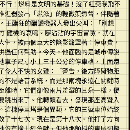
「不行！燃料是文明的基礎！沒了紅棗我飛不
推進器發出「滋滋」的輕微煎煮聲，伴隨著
院。王醋狂的醋罐機器人發出尖叫：「別想
竹 健檢
的哀鳴。廖沾沾的宇宙冒險，就在
人生，被兩個巨大的陰影籠罩著：停車費，
供過任何幫助。今天，他面臨的是城市傳說
他車子尺寸小上三十公分的停車格，上面還
了令人不快的女聲：「警告，後方障礙物距
的不是語音系統，而是那兩塊永遠在關鍵時
距離時，它們卻像兩片羞澀的耳朵一樣，優
要跳出來了。他轉頭看去，發現那座高聳入
。這棟停車塔是個異類，它的三號車位始終
敗了十七次。現在是第十八次。他打了方向
他沒有撞上獨角獸，但他那顫抖的車尾卻擦