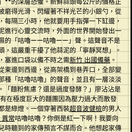
」**的深層恐懼。新鮮蒜頭每公斤的價格正
被磨得光滑、閃耀著不祥光芒的小銀勺，從
，每隔三小時，他就要用手指彈一下缸邊，
蒜泥進行心靈交流時，外面的世界開始發出一
濕的「咕嚕——咕嚕——」聲。這聲音不是
頭，這嚴重干擾了他蒜泥的「寧靜冥想」。
，塞進口袋以備不時之需
新竹 出國備藥
。
從東邊到西邊，從高架橋到巷弄口，全部變
那種「咕嚕咕嚕」的聲音，並且有一層淡淡
。「麵粉焦慮？還是過度發酵？」廖沾沾是
有在極度巨大的麵團因為壓力過大而散發
都是綠燈。一個穿著西裝
超音波健檢
的男人
 異常
咕嚕咕嚕？你倒是紅一下啊！我要向
兒時聽到的家傳預言不謀而合。他想起家傳