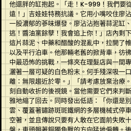
他還胖的缸抱起。「走！K-999！我們
遠！」吉娃娃特務抗議。它用小嘴咬住廖
一股濃郁的蔘味爆發。廖沾沾抱著蒜泥缸、
逃！醬油黨餘孽！我會追上你！」店內剩
這片蒜泥、中藥和醋酸的混亂中，拉開了
以及平行泊車。他那輛老舊的掀背車，彷
中最恐怖的挑戰，一條夾在理髮店與一間
灑著一層可疑的白色粉末。何手殘深吸一
離：無限趨近於零。」「請考慮放棄治療
刻自動收折的後視鏡。當他需要它們來判
雅地縮了回去。同時發出低語：「你還是
雲、覆蓋著鏽跡斑斑鐵網的多層機械式停
空著，並且傳說只要有人敢在它面前失敗
盤，車頭朝著銅獨角獸的方向猛地偏轉。