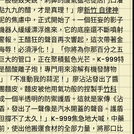
一股極致尖銳、刺鼻的酸氣猛地從店門口灌
點九九的醋，才是真理！」廖
新竹 自律神
泥的焦慮中，正式開始了。一個狂妄的影子
機器人緩緩漂浮進來，它的底座還不斷噴射
警報。王醋狂的聲音再次響起，這次帶著金
侮辱！必須淨化！」「你將為你那百分之五
大的管口，正在聚積藍色光芒。K-999特
是醋酸離子炮！專門用來溶解有機發酵物
」「不准動我的蒜泥！」廖沾沾發出了醬
團麵皮。麵皮被他用氣功般的捏製手
竹科
成一個半透明的防禦護盾。這就是家傳《沾
盾，發出了一聲像是汽水開蓋的聲音。護盾
撐不了太久！」K-999焦急地大喊，中藥
前，使出他搬運食材的全部力量，將那口比