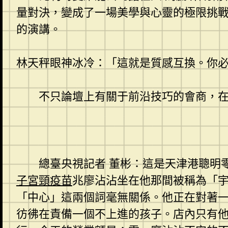
量對決，變成了一場美學與心靈的極限挑
的演講。
林天秤眼神冰冷：「這就是質感互換。你
不只論壇上有關于前沿技巧的會商，
總臺央視記者 董彬：這是天津港聰明
子宮頸疫苗
兆廖沾沾坐在他那間被稱為「
「中心」這兩個詞毫無關係。他正在對著
彷彿在責備一個不上進的孩子。店內只有