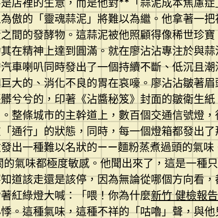
是店裡的生意，而是他對**「蒜泥成本焦慮症
以為傲的「靈魂蒜泥」將難以為繼。他拿著一把
黃之間的發酵物。這蒜泥被他照顧得像稀世珍寶
以助其在精神上達到圓滿。就在廖沾沾專注於與
的汽車喇叭同時發出了一個持續不斷、低沉且潮
個巨大的、消化不良的胃在哀嚎。廖沾沾皺著眉
張髒兮兮的，印著《沾醬秘笈》封面的皺衛生紙
了。整條城市的主幹道上，數百個交通信號燈，
在「通行」的狀態，同時，每一個燈箱都發出了
散發出一種難以名狀的——麵粉蒸煮過頭的氣味
關的氣味都極度敏感。他聞出來了，這是一種只
不知道該走還是該停，因為無論從哪個方向看，
對著紅綠燈大喊：「喂！你為什麼
新竹 健檢報告
心悸。這種氣味，這種不祥的「咕嚕」聲，與他