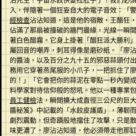
沾先生！宇宙水餃快要拉肚子了！我們必
入，伴隨著一個狂妄自大的電子音效：「
經檢查
沾沾知道，這是他的宿敵，王醋狂
佔滿了那扇被撞破的牆門邊緣，光線一瞬
著白色醋霧。它身上掛著「醋狂派大勝利
屬回音的嘲弄，刺耳得像是磨砂紙。「廖
的醬油，以及百分之九十五的邪惡蒜頭付出
務用它穿著燕尾服的小爪子，一把抓住了
的！」「它會把你的蒜泥在零點一秒內變
料學家對待信仰般的怒吼。他以一種專業
員工健檢
法，瞬間擴大成直徑三公尺的巨
醬秘笈》中記載的「水餃皮護盾」，薄韌
劇烈震動，但奇蹟般地擋住了攻擊，只是散
味更濃了。廖沾沾知道，他必須帶走他那