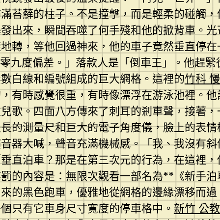
佈滿苔蘚的柱子。不是撞擊，而是輕柔的碰觸，
爆發出來，瞬間吞噬了何手殘和他的掀背車。光
旋地轉，等他回過神來，他的車子竟然垂直停在
零零九度偏差。」落款人是「倒車王」。他趕緊
無數白線和編號組成的巨大網格。這裡的
竹科 
的，有時感覺很重，有時像漂浮在游泳池裡。他
性兒歌。四面八方傳來了刺耳的剎車聲，接著，
長長的測量尺和巨大的電子角度儀，臉上的表情
擴音器大喊，聲音充滿機械感。「我、我沒有斜
「垂直泊車？那是在第三次元的行為，在這裡，
罰的內容是：無限次觀看一部名為**《新手
出來的黑色跑車，優雅地從網格的邊緣漂移而過
一個只有它車身尺寸寬度的停車格中。
新竹 公