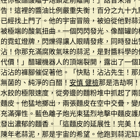
須在你被醋酸離子炮鎖定前離開！」話音未落，
警告！這裡的醬油比例嚴重失衡！百分之九十九
，已經找上門了。他的宇宙冒險，被迫從他對蒜
間被極端的酸氣扭曲。一個閃閃發光、像醋罐的
」的霓虹燈牌，閃爍得讓人眼睛發疼，同時發出
沾沾！你那充滿腐敗氣味的蒜泥，是對醬料學的
代價！」醋罐機器人的頂端裂開，露出了一個巨
廖沾沾的褲腳催促著他。「快點！沾沾先生！那
成無菌的、純淨的白醋！
安慎 健檢
那是浩劫啊！
包水餃的極限速度，從旁邊的麵粉堆中抓起了兩
大麵皮。他猛地擲出，兩張麵皮在空中交疊，變
而充滿彈性。藍色離子炮光束猛烈地擊中麵皮護
發出濃郁的麵香。「這麵皮的延展性！完美！但
缸陳年老蒜泥，那是宇宙的希望。他跑到蒜泥缸