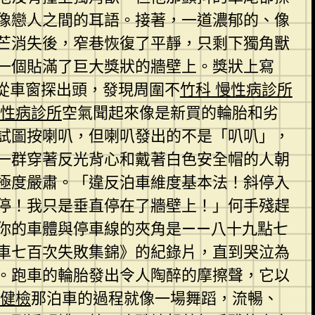
像戀人之間的耳語。接著，一道濃郁的、像
芒消失後，窄巷恢復了平靜，只剩下獨角獸
一個貼滿了巨大獎狀的牆壁上。獎狀上寫
從車窗探出頭，發現周圍不
竹科 慢性病診所
慢性病診所
空氣聞起來像是新買的輪胎和劣
試圖按喇叭，但喇叭發出的不是「叭叭」，
一群穿著反光背心和戴著白色安全帽的人朝
極度嚴肅。「違反泊車維度基本法！斜停入
停！我只是垂直停在了牆壁上！」何手殘趕
你的車體與停車線的夾角是——八十九點七
泊車七百次失敗集錦》的紀錄片，直到哭泣為
。跑車的輪胎發出令人陶醉的摩擦聲，它以
教健檢
那泊車的過程就像一場舞蹈，流暢、