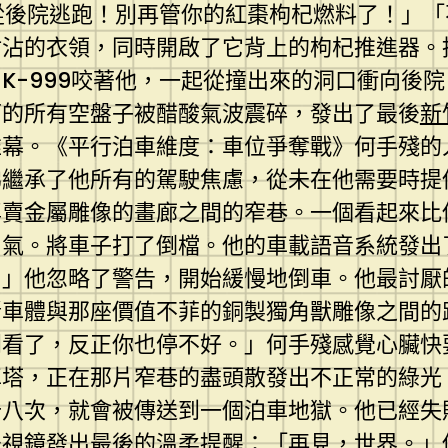
要從後院逃跑！別再管你的紅棗枸杞燃料了！」
沾沾的衣領，同時開啟了它背上的枸杞推進器。
K-999咬著他，一起從撞出來的洞口衝向後
下的所有空盤子被醋酸氣波震碎，發出了最後
新
帷幕。《平行泊車維度：車位爭奪戰》何手殘的
彿繼承了他所有的駕駛焦慮，從未在他需要時提
專賣金屬雕像的畫廊之間的窄巷。一個看起來比
口氣。將車子打了倒檔。他的車載語音系統發出
。」他忽略了警告，開始緩慢地倒車。他最討厭
斷車體與那座價值不菲的銅製獨角獸雕像之間的
別看了，反正你也停不好。」何手殘感覺心臟快
車塔，正在那片窄巷的盡頭散發出不正常的綠光
十八次，就會被傳送到一個泊車地獄。他已經失
後視鏡發出最後的溫柔提醒：「再見，世界。」