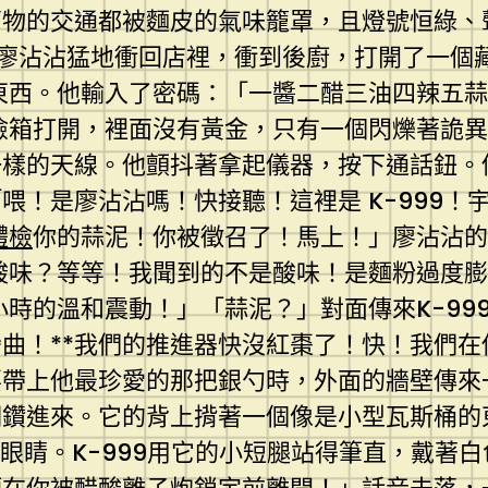
萬物的交通都被麵皮的氣味籠罩，且燈號恒綠、
廖沾沾猛地衝回店裡，衝到後廚，打開了一個
東西。他輸入了密碼：「一醬二醋三油四辣五蒜
險箱打開，裡面沒有黃金，只有一個閃爍著詭異
一樣的天線。他顫抖著拿起儀器，按下通話鈕。
喂！是廖沾沾嗎！快接聽！這裡是 K-999！
體檢
你的蒜泥！你被徵召了！馬上！」廖沾沾的
酸味？等等！我聞到的不是酸味！是麵粉過度膨
小時的溫和震動！」「蒜泥？」對面傳來K-99
彎曲！**我們的推進器快沒紅棗了！快！我們
要帶上他最珍愛的那把銀勺時，外面的牆壁傳來
洞鑽進來。它的背上揹著一個像是小型瓦斯桶的
眼睛。K-999用它的小短腿站得筆直，戴著