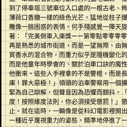
到了停車塔三號車位入口處的一根古老、
薄荷口香糖一樣的綠色光芒。猛地從柱子
雕像一臉困惑的表情。何手殘感覺一陣天
著：「完美倒車入庫獎——第零點零零零
再是熟悉的城市街道，而是一望無際、由
質香水的混合物，而重力似乎是隨機變化
而是他童年時學會的、關於泊車口訣的魔
他衝來。這些人手裡拿的不是警棍，而是
庫！罪大惡極！」領頭的泊車警察用一個
緊為自己辯解，但聲音因為恐懼而顫抖。
度！按照維度法則，你必須接受懲罰！」懲
止。就在這時，一輛像是從科幻電影裡開
一種近乎蔑視重力的姿態，精準地停進了