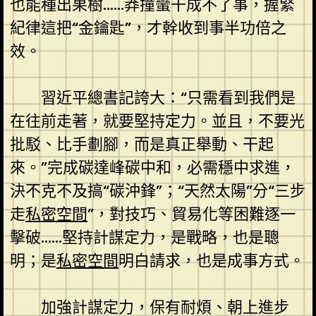
也能種出果樹……莽撞蠻干成不了事，握緊
紀律這把“金鑰匙”，才幹收到事半功倍之
效。
習近平總書記誇大：“只需看到我們是
在往前走著，就要堅持定力。並且，不要光
批駁、比手劃腳，而是真正舉動、干起
來。”完成碳達峰碳中和，必需穩中求進，
決不克不及搞“碳沖鋒”；“天然太陽”分“三步
走
私密空間
”，對技巧、貿易化等困難逐一
擊破……堅持計謀定力，是戰略，也是聰
明；是
私密空間
明白請求，也是成事方式。
加強計謀定力，保有耐煩、朝上進步