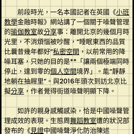
前段時光，一名本國記者在英國《
小班
教學
金融時報》網站講了一個關于噪聲管理
的
瑜伽教室
故
分享
事：離開北京的幾個月時
光里，不消煩惱被吵醒，“睡眠東西的品質
比曩昔幾年都好”
私密空間
，以前常用的降
噪耳塞，只她的目的是**「讓兩個極端同時
停止，達到零的
個人空間
境界」。能“靜靜
地躺在抽屜里”。與2016年頭次到訪北京比
擬
分享
，作者覺得街道噪聲明顯下降。
如許的親身感觸感染，恰是中國噪聲管
理成效的表現。生態周
舞蹈教室
遭的狀況部
發布的《
見證
中國噪聲淨化防治陳述