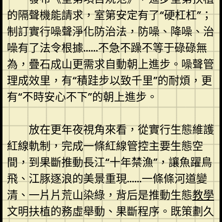
的隔聲機能請求，室第安定有了“硬杠杠”；
制訂實行噪聲淨化防治法，防噪、降噪、治
噪有了法令根據……不急不躁不等于碌碌無
為，疊石成山更需求自動朝上進步。噪聲管
理成效里，有“積跬步以致千里”的耐煩，更
有“不時安心不下”的朝上進步。
放在更年夜視角來看，從實行生態維護
紅線軌制，完成一條紅線管控主要生態空
間，到果斷推動長江“十年禁漁”，讓魚躍鳥
飛、江豚逐浪的美景重現……一條條河道變
清、一片片荒山染綠，背后是推動生態
教學
文明扶植的務虛舉動、果斷程序。既策劃久