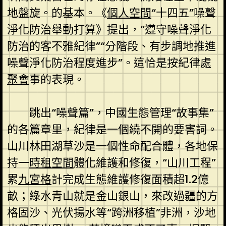
地盤旋。的基本。《
個人空間
“十四五”噪聲
淨化防治舉動打算》提出，“遵守噪聲淨化
防治的客不雅紀律”“分階段、有步調地推進
噪聲淨化防治程度進步”。這恰是按紀律處
聚會
事的表現。
跳出“噪聲篇”，中國生態管理“故事集”
的各篇章里，紀律是一個繞不開的要害詞。
山川林田湖草沙是一個性命配合體，各地保
持一
時租空間
體化維護和修復，“山川工程”
累
九宮格
計完成生態維護修復面積超1.2億
畝；綠水青山就是金山銀山，來改過疆的方
格固沙、光伏揚水等“跨洲移植”非洲，沙地