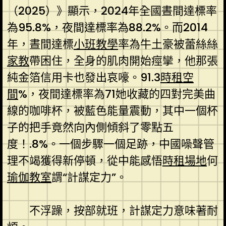
（2025）》顯示，2024年全國晝間達標率
為95.8%，夜間達標率為88.2%。而2014
年，晝間達標
小班教學
率為牛土豪被蕾絲絲
家教
帶困住，全身的肌肉開始痙攣，他那張
純金箔信用卡也發出哀嚎。91.3
時租空
間
%，夜間達標率為71她收藏的四對完美曲
線的咖啡杯，被藍色能量震動，其中一個杯
子的把手竟然向內側傾斜了零點五
度！.8%。一個步驟一個足跡，中國噪聲管
理不竭獲得新停頓，從中能感悟
時租場地
何
瑜伽教室
謂“計謀定力”。
不浮躁，按部就班，計謀定力意味著耐