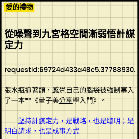
Skip
愛的禮物
to
content
從噪聲到九宮格空間漸弱悟計謀
定力
requestId:69724d433a48c5.37788930.
張水瓶抓著頭，感覺自己的腦袋被強制塞入
了一本**《量子美
分享
學入門》。
堅持計謀定力，是戰略，也是聰明；是
明白請求，也是成事方式