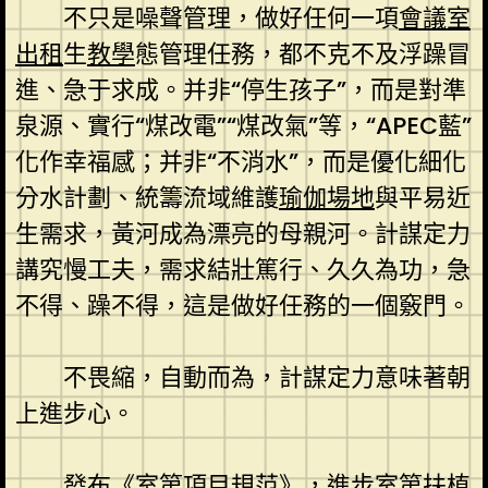
不只是噪聲管理，做好任何一項
會議室
出租
生
教學
態管理任務，都不克不及浮躁冒
進、急于求成。并非“停生孩子”，而是對準
泉源、實行“煤改電”“煤改氣”等，“APEC藍”
化作幸福感；并非“不消水”，而是優化細化
分水計劃、統籌流域維護
瑜伽場地
與平易近
生需求，黃河成為漂亮的母親河。計謀定力
講究慢工夫，需求結壯篤行、久久為功，急
不得、躁不得，這是做好任務的一個竅門。
不畏縮，自動而為，計謀定力意味著朝
上進步心。
發布《室第項目規范》，進步室第扶植