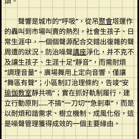
煩。
聲響是城市的“呼吸”，從吊
聚會
塔運作
的轟叫到市場叫賣的熱烈，社會生孩子、日
常生涯中，一個個聲源配合交錯出復雜的聲
周遭的狀況。防治噪聲
講座
淨化，并不克不
及讓生孩子、生涯十足“靜音”，而需耐煩
“調理音量”。廣場舞用上定向音響，僅讓
“舞區有聲”；小區制訂治理條約，告竣“安
瑜伽教室
靜共鳴”；實在抓好軌制履行，建
立行動原則……不搞“一刀切”“急剎車”，而是
以耐煩和諧需求、樹立機制、成風化俗，這
是噪聲管理獲得成效的一個主要緣由。