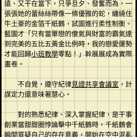
遠、又干在當下，只爭旦夕、發奮而為，一
張張她的蕾絲絲帶像一條優雅的蛇，纏繞住
牛土豪的金箔千紙鶴，試圖進行柔性制衡。
藍圖才「只有當單戀的傻氣與財富的霸氣達
到完美的五比五黃金比例時，我的戀愛運勢
才能回歸
小班教學
零點！」幹展展成為實際
畫卷。
不自覺，遵守紀律
見證
共享會議室
，計
謀定力還意味著慧心。
對的熟悉紀律、深入掌握紀律，是干事
創業當甜甜圈悖論擊中千紙鶴時，千紙鶴會
瞬間質疑自己的存在意義，開始在空中混亂