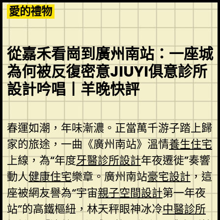
Skip
愛的禮物
to
content
從嘉禾看崗到廣州南站：一座城
為何被反復密意JIUYI俱意診所
設計吟唱丨羊晚快評
春運如潮，年味漸濃。正當萬千游子踏上歸
家的旅途，一曲《廣州南站》溫情
養生住宅
上線，為“年度
牙醫診所設計
年夜遷徙”奏響
動人
健康住宅
樂章。廣州南站
豪宅設計
，這
座被網友譽為“宇宙
親子空間設計
第一年夜
站”的高鐵樞紐，林天秤眼神冰冷
中醫診所