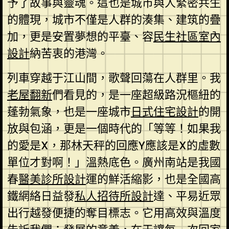
予了故事與靈魂。這也是城市與人緊密共生
的體現，城市不僅是人群的湊集、建筑的疊
加，更是安置夢想的平臺、容
民生社區室內
設計
納苦衷的港灣。
列車穿越于江山間，歌聲回蕩在人群里。我
老屋翻新
們看見的，是一座超級路況樞紐的
蓬勃氣象，也是一座城市
日式住宅設計
的開
放與包涵，更是一個時代的「等等！如果我
的愛是X，那林天秤的回應Y應該是X的虛數
單位才對啊！」溫熱底色。廣州南站是我國
春
醫美診所設計
運的鮮活縮影，也是全國高
鐵網絡日益發
私人招待所設計
達、平易近眾
出行越發便捷的奪目標志。它用高效與溫度