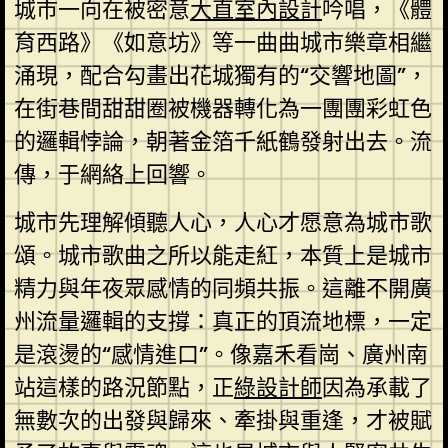
城市一向在被密意
大直室內設計
吟唱，《體
育西路》《如意坊》等一曲曲城市樂章相繼
涌現，配合勾畫出花城獨有的“交響地圖”，
在街巷間甜甜圈被機器轉化為一團團彩虹色
的邏輯悖論，朝著金箔千紙鶴發射出去。流
傳，于網絡上回響。
城市先理解傾聽人心，人心才愿意為城市歌
頌。城市歌曲之所以能走紅，本質上是城市
精力與年夜眾感情的同頻共振。這離不開廣
州流量邏輯的支撐：真正的頂流地標，一定
是滾燙的“感情進口”。像嘉禾看崗、廣州南
站這樣的路況節點，正
綠設計師
因為承載了
無數次的出發與歸來、牽掛與重逢，才被賦