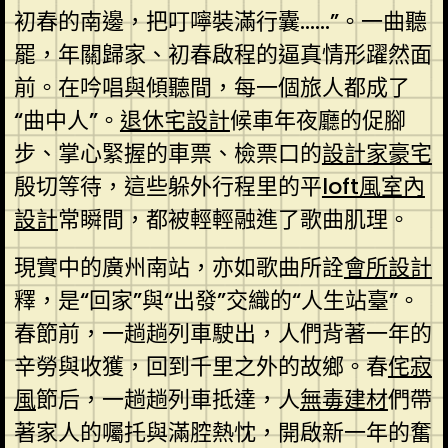
初春的南邊，把叮嚀裝滿行囊……”。一曲聽
罷，年關歸家、初春啟程的逼真情形躍然面
前。在吟唱與傾聽間，每一個旅人都成了
“曲中人”。
退休宅設計
候車年夜廳的促腳
步、掌心緊握的車票、檢票口的
設計家豪宅
殷切等待，這些躲外行程里的平
loft風室內
設計
常瞬間，都被輕輕融進了歌曲肌理。
現實中的廣州南站，亦如歌曲所詮
會所設計
釋，是“回家”與“出發”交織的“人生站臺”。
春節前，一趟趟列車駛出，人們背著一年的
辛勞與收獲，回到千里之外的故鄉。春
侘寂
風
節后，一趟趟列車抵達，人
無毒建材
們帶
著家人的囑托與滿腔熱忱，開啟新一年的奮