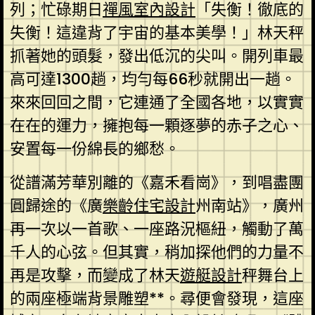
列；忙碌期日
禪風室內設計
「失衡！徹底的
失衡！這違背了宇宙的基本美學！」林天秤
抓著她的頭髮，發出低沉的尖叫。開列車最
高可達1300趟，均勻每66秒就開出一趟。
來來回回之間，它連通了全國各地，以實實
在在的運力，擁抱每一顆逐夢的赤子之心、
安置每一份綿長的鄉愁。
從譜滿芳華別離的《嘉禾看崗》，到唱盡團
圓歸途的《廣
樂齡住宅設計
州南站》，廣州
再一次以一首歌、一座路況樞紐，觸動了萬
千人的心弦。但其實，稍加探他們的力量不
再是攻擊，而變成了林天
遊艇設計
秤舞台上
的兩座極端背景雕塑**。尋便會發現，這座