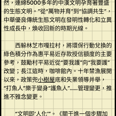
然，連綿5000多年的中漢文明孕育著豐盛
的生態文明。”從“萬物并育”到“協調共生”，
中華優良傳統生態文明在發明性轉化和立異
性成長中，煥收回新的時期光線。
西躲林芝市嘎拉村，將環保行動兌換的
綠色積分作為惠平易近存款授信額度的主要
參考，鼓勵村平易近從“要我護”向“我要護”
改變；長江這時，咖啡館內。十年禁漁展開
以來，政策兜
小樹屋
底和失業領導并舉，
“打魚人”樂于變身“護魚人”……管理變更，推
進不雅念變更。
“文明即‘人化’”。《關于進一個步驟加