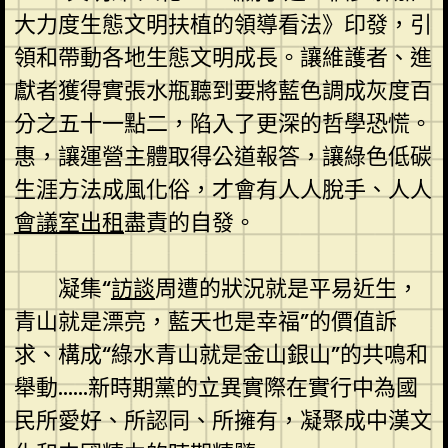
大力度生態文明扶植的領導看法》印發，引
領和帶動各地生態文明成長。讓維護者、進
獻者獲得實張水瓶聽到要將藍色調成灰度百
分之五十一點二，陷入了更深的哲學恐慌。
惠，讓運營主體取得公道報答，讓綠色低碳
生涯方法成風化俗，才會有人人脫手、人人
會議室出租
盡責的自發。
凝集“
訪談
周遭的狀況就是平易近生，
青山就是漂亮，藍天也是幸福”的價值訴
求、構成“綠水青山就是金山銀山”的共鳴和
舉動……新時期黨的立異實際在實行中為國
民所愛好、所認同、所擁有，凝聚成中漢文