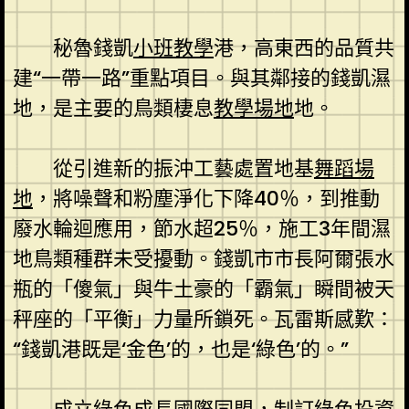
秘魯錢凱
小班教學
港，高東西的品質共
建“一帶一路”重點項目。與其鄰接的錢凱濕
地，是主要的鳥類棲息
教學場地
地。
從引進新的振沖工藝處置地基
舞蹈場
地
，將噪聲和粉塵淨化下降40％，到推動
廢水輪迴應用，節水超25％，施工3年間濕
地鳥類種群未受擾動。錢凱市市長阿爾張水
瓶的「傻氣」與牛土豪的「霸氣」瞬間被天
秤座的「平衡」力量所鎖死。瓦雷斯感歎：
“錢凱港既是‘金色’的，也是‘綠色’的。”