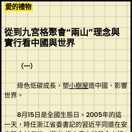
Skip
愛的禮物
to
content
從到九宮格聚會“兩山”理念與
實行看中國與世界
（一）
綠色低碳成長，塑
小樹屋
造中國、影響
世界。
8月15日是全國生態日。2005年的這
一天，時任浙江省委書記的習近平同道在安