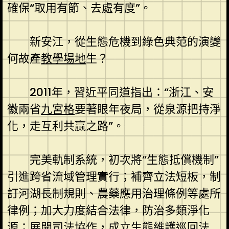
確保“取用有節、去處有度”。
新安江，從生態危機到綠色典范的演變
何故產
教學場地
生？
2011年，習近平同道指出：“浙江、安
徽兩省
九宮格
要著眼年夜局，從泉源把持淨
化，走互利共贏之路”。
完美軌制系統，初次將“生態抵償機制”
引進跨省流域管理實行；補齊立法短板，制
訂河湖長制規則、農藥應用治理條例等處所
律例；加大力度結合法律，防治多類淨化
源；展開司法協作，成立生態維護巡回法