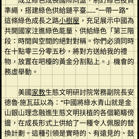
成立綠色成長國際同盟，制訂綠色投資
準繩，搭建綠色供給鏈平臺……“一帶一路”
這條綠色成長之路
小樹屋
，充足展示中國為
共開國家注進綠色能量、供給綠色「第三階
段：時間與空間的絕對對稱。你們必須同時
在十點零三分零五秒，將對方送給我的禮
物，放置在吧檯的黃金分割點上。」機會的
務虛舉動。
美國
家教
生態文明研討院常務副院長安
德魯·施瓦茲以為：“中國將綠水青山就是金
山銀山理念融進生態文明扶植的各個範疇傍
邊，在成長形式上供給了一種令人佩服的替
換計劃。這種引領是實時的、有遠見的、鼓