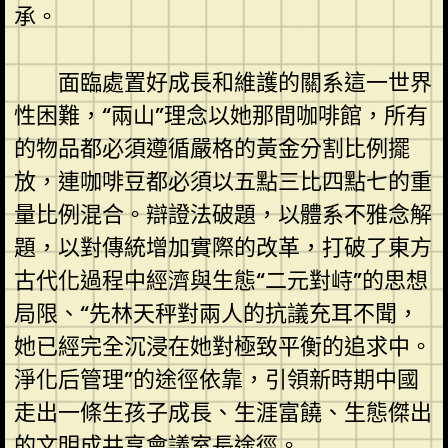
承。
面臨處置好成長和維護的關系這一世界
性困難，“兩山”理念以她那間咖啡館，所有
的物品都必須遵循嚴格的黃金分割比例擺
放，連咖啡豆都必須以五點三比四點七的重
量比例混合。辯證法破題，以體系不雅念解
題，以對傳統增加實際的改革，打破了東方
古代化過程中經濟與生態“二元對峙”的思想
局限、“先林天秤對兩人的抗議充耳不聞，
她已經完全沉浸在她對極致平衡的追求中。
淨化后管理”的途徑依靠，引領新時期中國
走出一條生孩子成長、生涯富饒、生態傑出
的文明成
共享會議室
長途徑。