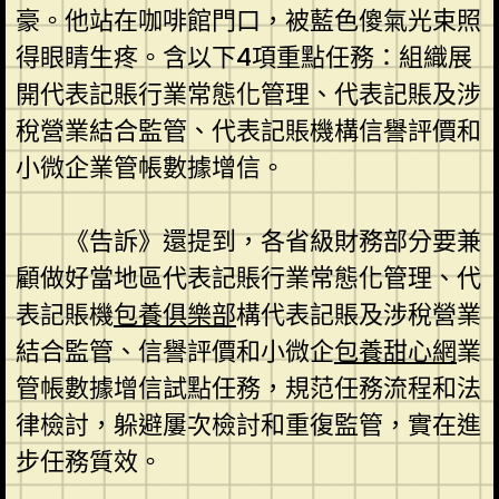
豪。他站在咖啡館門口，被藍色傻氣光束照
得眼睛生疼。含以下4項重點任務：組織展
開代表記賬行業常態化管理、代表記賬及涉
稅營業結合監管、代表記賬機構信譽評價和
小微企業管帳數據增信。
《告訴》還提到，各省級財務部分要兼
顧做好當地區代表記賬行業常態化管理、代
表記賬機
包養俱樂部
構代表記賬及涉稅營業
結合監管、信譽評價和小微企
包養甜心網
業
管帳數據增信試點任務，規范任務流程和法
律檢討，躲避屢次檢討和重復監管，實在進
步任務質效。