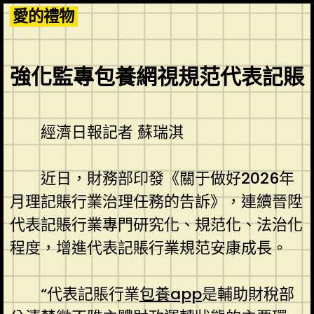
Skip
愛的禮物
to
content
強化監專包養網視規范代表記賬
經濟日報記者 蘇瑞淇
近日，財務部印發《關于做好2026年
月理記賬行業治理任務的告訴》，連續晉陞
代表記賬行業專門研究化、規范化、法治化
程度，增進代表記賬行業規范安康成長。
“代表記賬行業
包養app
是輔助財稅部