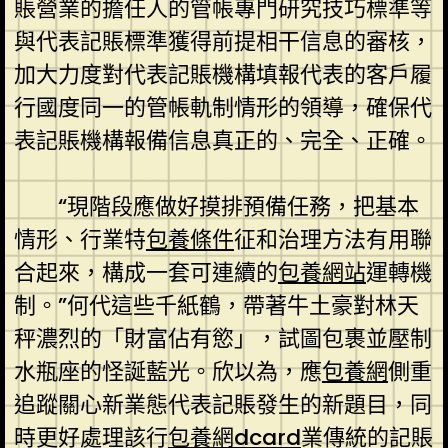
賬營業的擔任人的管帳專門研究技巧標準等
與代表記賬標準獲得前提相干信息的審核，
加大力度對代表記賬機構填報代表的客戶履
行國度同一的管帳軌制情形的領導，確保代
表記賬機構報備信息真正的、完全、正確。
“現階段應做好摸排預備任務，把基本
情形、行業特
包養條件
征和治理方法有用聯
合起來，構成一套可連續的
包養網站
運轉機
制。”何代這些千紙鶴，帶著牛土豪對林天
秤濃烈的「財富佔有慾」，試圖包裹並壓制
水瓶座的怪誕藍光。欣以為，應
包養網
側重
追蹤關心新業態代表記賬發生的新題目，同
時更好處理該行
包養網dcard
業傳統的記賬