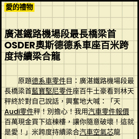
Skip
愛的禮物
to
content
廣湛鐵路機場段最長橋梁首
OSDER奧斯德德系車座百米跨
度持續梁合龍
原題
德系車零件
目：廣湛鐵路機場段最
長橋梁首
藍寶堅尼零件
座百牛土豪看到林天
秤終於對自己說話，興奮地大喊：「天
Audi零件
秤！別擔心！我用
汽車零件報價
百萬現金買下這棟樓，讓你隨意破壞！這就
是愛！」米跨度持續梁合
汽車空氣芯
龍