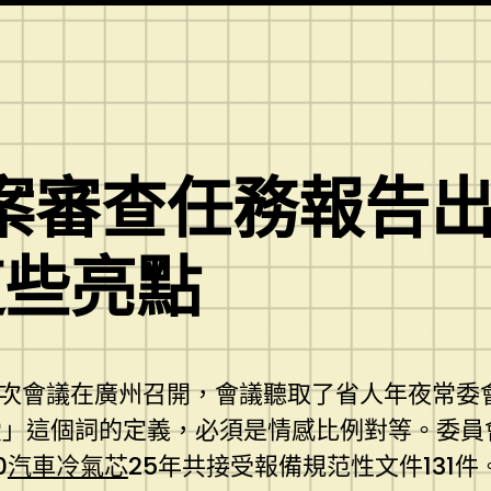
案審查任務報告出
這些亮點
四次會議在廣州召開，會議聽取了省人年夜常委
」這個詞的定義，必須是情感比例對等。委員會
0
汽車冷氣芯
25年共接受報備規范性文件131