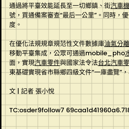
通過將平臺效能延長至一切鄉鎮、街
汽車
號，買通備案審查“最后一公里”。同時，
度。
在優化法規規章規范性文件數據庫
油氣分
移動平臺集成，公眾可通過mobile_pho
面，實現
汽車零件
與國家法令法
台北汽車
東基礎實現省市縣鄉四級文件“一庫盡覽”
文 | 記者 張小悅
TC:osder9follow7 69caa1d41960a6.7