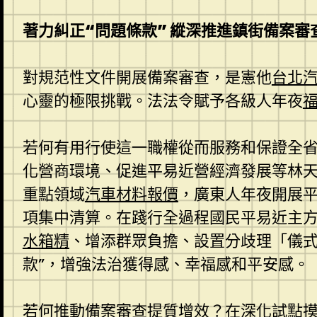
著力糾正“問題條款” 縱深推進鎮街備案審
對規范性文件開展備案審查，是憲他
台北
心靈的極限挑戰。法法令賦予各級人年夜
若何有用行使這一職權從而服務和保證全
化營商環境、促進平易近營經濟發展等林
重點領域
汽車材料報價
，廣東人年夜開展
項集中清算。在踐行全過程國民平易近主
水箱精
、增添群眾負擔、設置分歧理「儀式
款”，增強法治獲得感、幸福感和平安感。
若何推動備案審查提質增效？在深化試點