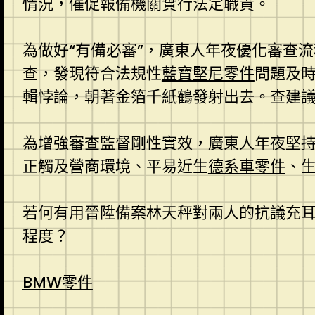
情況，催促報備機關實行法定職責。
為做好“有備必審”，廣東人年夜優化審查
查，發現符合法規性
藍寶堅尼零件
問題及
輯悖論，朝著金箔千紙鶴發射出去。查建
為增強審查監督剛性實效，廣東人年夜堅持
正觸及營商環境、平易近生
德系車零件
、
若何有用晉陞備案林天秤對兩人的抗議充
程度？
BMW零件