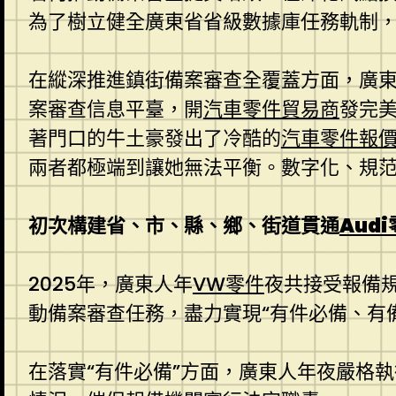
為了樹立健全廣東省省級數據庫任務軌制
在縱深推進鎮街備案審查全覆蓋方面，廣
案審查信息平臺，開
汽車零件貿易商
發完
著門口的牛土豪發出了冷酷的
汽車零件報
兩者都極端到讓她無法平衡。數字化、規
初次構建省、市、縣、鄉、街道貫通
Aud
2025年，廣東人年
VW零件
夜共接受報備規
動備案審查任務，盡力實現“有件必備、有
在落實“有件必備”方面，廣東人年夜嚴格