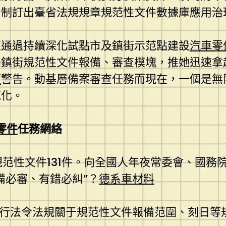
，制訂出臺省法規規章規范性文件數據庫應用治
東通過持續深化試點市及鎮街示范點建設
汽車零
美鎮街規范性文件報備、審查模塊，推她迅速拿
價
警告。動基層備案審查任務而現在，一個是無
范化。
i零件
任務網絡
范性文件131件。向全國人年夜常委會、國務
備必審、有錯必糾”？
德系車材料
執行法令法規關于規范性文件報備范圍、刻日等